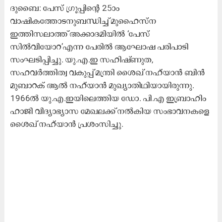
ദുബൈ: പേസ് ഗ്രൂപ്പിന്റെ 25ാം
വാഷികത്തോടനുബന്ധിച്ച്​ മുഹൈസ്‌ന
ഇത്തിസലാത്ത്​ അക്കാദമിയിൽ ‘പേസ്
സിൽവിയോറ’എന്ന പേരിൽ ആഘോഷ പരിപാടി
സംഘടിപ്പിച്ചു. യു.എ.ഇ സഹിഷ്ണുത,
സഹവർത്തിത്വ വകുപ്പ്​ മന്ത്രി ശൈഖ്​ നഹ്​യാൻ ബിൻ
മുബാറക് ആൽ നഹ്​യാൻ മുഖ്യാതിഥിയായിരുന്നു.
1966ൽ യു.എ.ഇയിലെത്തിയ ഡോ. പി.എ ഇബ്രാഹിം
ഹാജി വിദ്യാഭ്യാസ മേഖലക്ക്​ നൽകിയ സംഭാവനകളെ
ശൈഖ്​ നഹ്​യാൻ പ്രശംസിച്ചു.