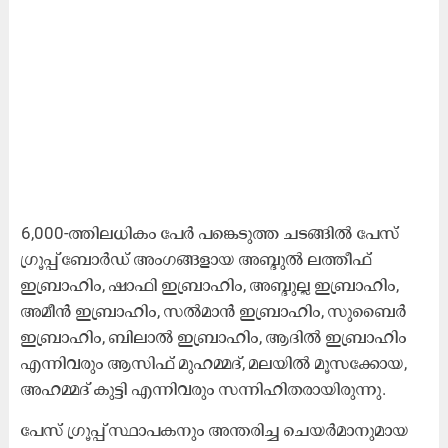
6,000-ത്തിലധികം പേർ പങ്കെടുത്ത ചടങ്ങിൽ പേസ്
ഗ്രൂപ്പ് ബോർഡ് അംഗങ്ങളായ അബ്ദുൽ ലത്തീഫ്
ഇബ്രാഹിം, ഷാഫി ഇബ്രാഹിം, അബ്ദുല്ല ഇബ്രാഹിം,
അമീൻ ഇബ്രാഹിം, സൽമാൻ ഇബ്രാഹിം, സുബൈർ
ഇബ്രാഹിം, ബിലാൽ ഇബ്രാഹിം, ആദിൽ ഇബ്രാഹിം
എന്നിവരും ആസിഫ് മുഹമ്മദ്, മലയിൽ മൂസക്കോയ,
അഹമ്മദ് കുട്ടി എന്നിവരും സന്നിഹിതരായിരുന്നു.
പേസ് ഗ്രൂപ്പ് സ്ഥാപകനും അന്തരിച്ച ചെയർമാനുമായ