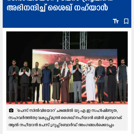
അഭിനന്ദിച്ച്​ ശൈഖ്​ നഹ്​യാൻ
text_fields
bookmark_border
‘പേസ് സിൽവിയോറ’ ചടങ്ങിൽ യു.എ.ഇ സഹിഷ്ണുത,
camera_alt
സഹവർത്തിത്വ വകുപ്പ്​ മന്ത്രി ശൈഖ്​
നഹ്​യാൻ ബിൻ മുബാറക്
ആൽ നഹ്​യാൻ പേസ് ഗ്രൂപ്പ് ബോർഡ് അംഗങ്ങൾക്കൊപ്പം