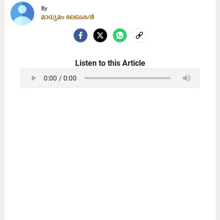
By
മാധ്യമം ലേഖകൻ
Listen to this Article