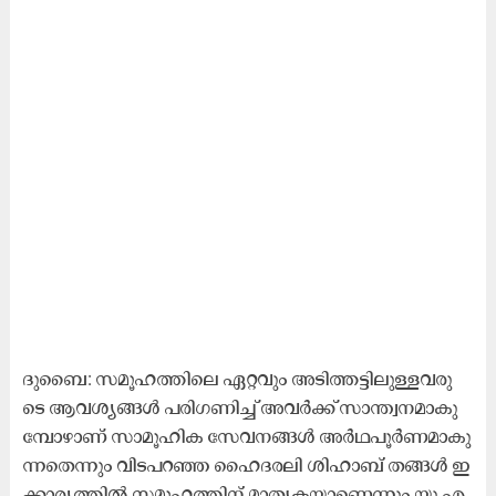
ദു​ബൈ: സ​മൂ​ഹ​ത്തി​ലെ ഏ​റ്റ​വും അ​ടി​ത്ത​ട്ടി​ലു​ള്ള​വ​രു​
ടെ ആ​വ​ശ്യ​ങ്ങ​ൾ പ​രി​ഗ​ണി​ച്ച്‌ അ​വ​ർ​ക്ക്‌ സാ​ന്ത്വ​ന​മാ​കു​
മ്പോ​ഴാ​ണ്‌ സാ​മൂ​ഹി​ക സേ​വ​ന​ങ്ങ​ൾ അ​ർ​ഥ​പൂ​ർ​ണ​മാ​കു​
ന്ന​തെ​ന്നും വി​ട​പ​റ​ഞ്ഞ ഹൈ​ദ​ര​ലി ശി​ഹാ​ബ്‌ ത​ങ്ങ​ൾ ഇ​
ക്കാ​ര്യ​ത്തി​ൽ സ​മൂ​ഹ​ത്തി​ന്‌ മാ​തൃ​ക​യാ​ണെ​ന്നും യു.​എ.​