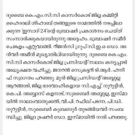
ദു​ബൈ കെ.​എം.​സി.​സി കാ​സ​ർ​കോ​ട്‌ ജി​ല്ല ക​മ്മി​റ്റി
ഹൈ​ദ​ര​ലി ശി​ഹാ​ബ്‌ ത​ങ്ങ​ളു​ടെ നാ​മ​ത്തി​ൽ ന​ട​പ്പി​ലാ​
ക്കു​ന്ന ‘ഇ​സാ​ദ്‌-24’​ന്റെ ബ്രോ​ഷ​ർ പ്ര​കാ​ശ​നം ചെ​യ്ത്‌
സം​സാ​രി​ക്കു​ക​യാ​യി​രു​ന്നു അ​ദ്ദേ​ഹം. ബ്രോ​ഷ​ർ സ​മീ​ർ
ചെ​ങ്ക​ളം ഏ​റ്റു​വാ​ങ്ങി. റീ​ജ​ൻ​സി ഗ്രൂ​പ് സി.​ഇ.​ഒ ഡോ. ​അ​
ൻ​വ​ർ അ​മീ​ൻ മു​ഖ്യാ​തി​ഥി​യാ​യി​രു​ന്നു. ദു​ബൈ കെ.​എം.​
സി.​സി കാ​സ​ർ​കോ​ട് ജി​ല്ല പ്ര​സി​ഡ​ന്റ്‌ സ​ലാം ക​ന്യ​പ്പാ​ടി
അ​ധ്യ​ക്ഷ​ത വ​ഹി​ച്ചു. ജ​ന​റ​ൽ സെ​ക്ര​ട്ട​റി ടി.​ആ​ർ. ഹ​നീ​
ഫ് സ്വാ​ഗ​തം പ​റ​ഞ്ഞു. മു​ൻ ജി​ല്ല പ്ര​സി​ഡ​ന്റ് അ​ബ്ദു​ല്ല
ആ​റ​ങ്ങാ​ടി, ജി​ല്ല ഭാ​ര​വാ​ഹി​ക​ളാ​യ സി.​എ​ച്ച്.​ നൂ​റു​ദ്ദീ​ൻ,
കെ.​പി. അ​ബ്ബാ​സ് ക​ള​നാ​ട്, സു​ബൈ​ർ അ​ബ്ദു​ല്ല, ഇ​സ്മാ​
യി​ൽ നാ​ലാം​വാ​തു​ക്ക​ൽ, വി.​പി. റ​ഫീ​ഖ് പ​ട​ന്ന, പി.​ഡി.
നൂ​റു​ദ്ദീ​ൻ, സു​ബൈ​ർ കു​ബ​ണൂ​ർ തു​ട​ങ്ങി​യ​വ​ർ സം​ബ​
ന്ധി​ച്ചു. ജി​ല്ലാ ട്ര​ഷ​റ​ർ ഡോ. ​ഇ​സ്മാ​യി​ൽ ന​ന്ദി പ​റ​ഞ്ഞു.