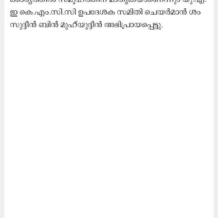
ഇ കെ.​എം.​സി.​സി ഉ​പ​ദേ​ശ​ക സ​മി​തി ചെ​യ​ർ​മാ​ൻ ശം​
സു​ദ്ദീ​ൻ ബി​ൻ മു​ഹ്​​യു​ദ്ദീ​ൻ അ​ഭി​പ്രാ​യ​പ്പെ​ട്ടു.