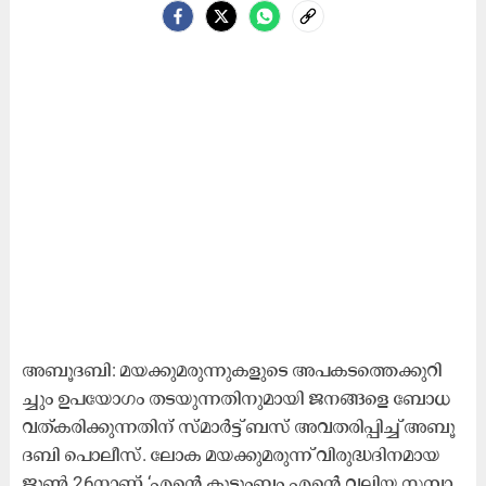
അ​ബൂ​ദ​ബി: മ​യ​ക്കു​മ​രു​ന്നു​ക​ളു​ടെ അ​പ​ക​ട​ത്തെ​ക്കു​റി​
ച്ചും ഉ​പ​യോ​ഗം ത​ട​യു​ന്ന​തി​നു​മാ​യി ജ​ന​ങ്ങ​ളെ ബോ​ധ​
വ​ത്​​ക​രി​ക്കു​ന്ന​തി​ന്​ സ്മാ​ര്‍ട്ട് ബ​സ് അ​വ​ത​രി​പ്പി​ച്ച്​ അ​ബൂ​
ദ​ബി പൊ​ലീ​സ്. ലോ​ക മ​യ​ക്കു​മ​രു​ന്ന് വി​രു​ദ്ധ​ദി​ന​മാ​യ
ജൂ​ണ്‍ 26നാ​ണ് ‘എ​ന്‍റെ കു​ടും​ബം എ​ന്‍റെ വ​ലി​യ സ​മ്പാ​