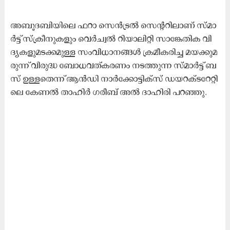
അ​ബൂ​ദ​ബി​യി​ലെ ഫ​റാ സെ​ന്‍ട്ര​ല്‍ സെ​ന്‍റ​റി​ലാ​ണ് സ്മാ​
ര്‍ട്ട് സ്‌​ക്രീ​നു​ക​ളും വെ​ര്‍ച്വ​ല്‍ റി​യാ​ലി​റ്റി സാ​ങ്കേ​തി​ക വി​
ദ്യ​ക​ളു​മ​ട​ക്ക​മു​ള്ള സം​വി​ധാ​ന​ങ്ങ​ള്‍ ക്ര​മീ​ക​രി​ച്ച മ​യ​ക്കു​മ​
രു​ന്ന് വി​രു​ദ്ധ ബോ​ധ​വ​ത്ക​ര​ണം ന​ട​ത്തു​ന്ന സ്മാ​ര്‍ട്ട് ബ​
സ് ഉ​ള്ള​തെ​ന്ന് ആ​ന്‍ഡി നാ​ര്‍ക്കോ​ട്ടി​ക്‌​സ് ഡ​യ​റ​ക്ട​റേ​റ്റി​
ലെ കേ​ണ​ല്‍ താ​ഹി​ര്‍ ഗ​രീ​ബ് അ​ല്‍ ദാ​ഹി​രി പ​റ​ഞ്ഞു.