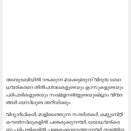
അ​ബൂ​ദ​ബി​യി​ല്‍ ന​ട​ക്കു​ന്ന മ​യ​ക്കു​മ​രു​ന്ന് വി​രു​ദ്ധ ബോ​
ധ​വ​ത്ക​ര​ണ ശി​ല്‍പ​ശാ​ല​ക​ളു​ടെ​യും ക്ലാ​സു​ക​ളു​ടെ​യും
പ​രി​പാ​ടി​ക​ളു​ടെ​യും സ​മ്മേ​ള​ന​ങ്ങ​ളു​ടെ​യു​മെ​ല്ലാം വി​വ​ര​
ങ്ങ​ള്‍ ബ​സി​ലൂ​ടെ അ​റി​യി​ക്കും.
വി​ദ്യാ​ര്‍ഥി​ക​ൾ, മാ​ളി​ലെ​ത്തു​ന്ന സ​ന്ദ​ർ​ശ​ക​ർ, ക​മ്യൂ​ണി​റ്റി
കൗ​ൺ​സി​ലു​ക​ളി​ൽ പ​​ങ്കെ​ടു​ക്കു​ന്ന​വ​ർ, ബോ​ധ​വ​ത്ക​ര​
ണ പ​രി​പാ​ടി​ക​ളി​ൽ പ​ങ്കെ​ടു​ക്കാ​നെ​ത്തു​ന്ന​വ​ർ തു​ട​ങ്ങി​യ​