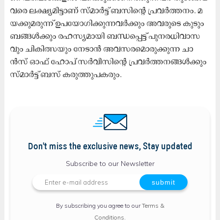
വ​രെ ല​ക്ഷ്യ​മി​ട്ടാ​ണ് സ്മാ​ര്‍ട്ട് ബ​സി​ന്‍റെ പ്ര​വ​ര്‍ത്ത​നം. മ​
യ​ക്കു​മ​രു​ന്ന് ഉ​പ​യോ​ഗി​ക്കു​ന്ന​വ​ര്‍ക്കും അ​വ​രു​ടെ കു​ടും​
ബ​ങ്ങ​ള്‍ക്കും ര​ഹ​സ്യ​മാ​യി ബ​ന്ധ​പ്പെ​ട്ട് പു​ന​ര​ധി​വാ​സ​
വും ചി​കി​ത്സ​യും നേ​ടാ​ന്‍ അ​വ​സ​ര​മൊ​രു​ക്കു​ന്ന ചാ​
ന്‍സ് ഓ​ഫ് ഹോ​പ് സ​ര്‍വി​സി​ന്‍റെ പ്ര​വ​ർ​ത്ത​ന​ങ്ങ​ൾ​ക്കും
സ്മാ​ര്‍ട്ട് ബ​സ് ക​രു​ത്തു​പ​ക​രും.
Don't miss the exclusive news, Stay updated
Subscribe to our Newsletter
By subscribing you agree to our
Terms &
Conditions
.