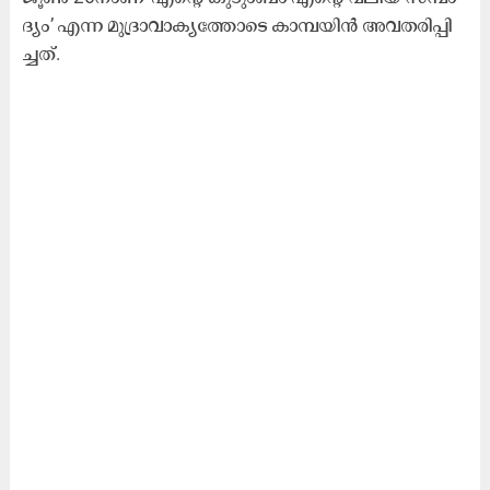
ദ്യം’ എ​ന്ന മു​ദ്രാ​വാ​ക്യ​ത്തോ​ടെ കാ​മ്പ​യി​ൻ അ​വ​ത​രി​പ്പി​
ച്ച​ത്.