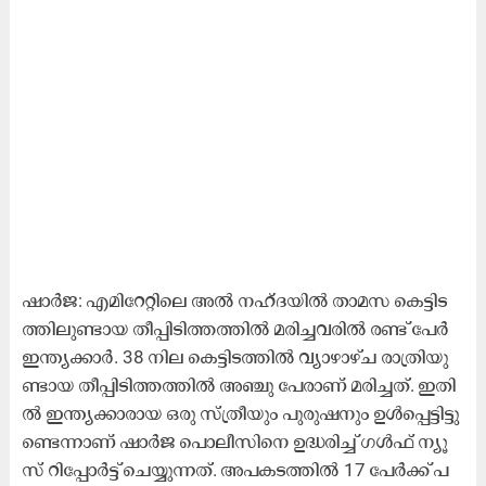
ഷാ​ർ​ജ: എ​മി​റേ​റ്റി​ലെ അ​ൽ ന​ഹ്​​ദ​യി​ൽ താ​മ​സ കെ​ട്ടി​ട​
ത്തി​ലു​ണ്ടാ​യ തീ​പ്പി​ടി​ത്ത​ത്തി​ൽ മ​രി​ച്ച​വ​രി​ൽ ര​ണ്ട്​ പേ​ർ
ഇ​ന്ത്യ​ക്കാ​ർ. 38 നി​ല കെ​ട്ടി​ട​ത്തി​ൽ വ്യാ​ഴാ​ഴ്ച രാ​ത്രി​യു​
ണ്ടാ​യ തീ​പ്പി​ടി​ത്ത​ത്തി​ൽ അ​ഞ്ചു പേ​രാ​ണ്​ ​മ​രി​ച്ച​ത്. ഇ​തി​
ൽ ഇ​ന്ത്യ​ക്കാ​രാ​യ ഒ​രു സ്ത്രീ​യും പു​രു​ഷ​നും ഉ​ൾ​പ്പെ​ട്ടി​ട്ടു​
ണ്ടെ​ന്നാ​ണ്​ ഷാ​ർ​ജ പൊ​ലീ​സി​നെ ഉ​ദ്ധ​രി​ച്ച്​ ഗ​ൾ​ഫ്​ ന്യൂ​
സ്​ റി​പ്പോ​ർ​ട്ട്​ ചെ​യ്യു​ന്ന​ത്. അ​പ​ക​ട​ത്തി​ൽ 17 പേ​ർ​ക്ക്​ പ​