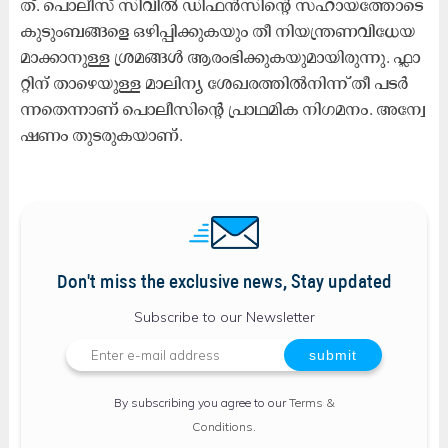
ത്. പൊ​ലീ​സ്​ സി​വി​ൽ ഡി​ഫ​ൻ​സി​ന്‍റെ സ​ഹാ​യ​ത്തോ​ടെ
കു​ടും​ബ​ങ്ങ​ളെ ഒ​ഴി​പ്പി​ക്കു​ക​യും തീ ​നി​യ​ന്ത്ര​ണ​വി​ധേ​യ​
മാ​ക്കാ​നു​ള്ള ശ്ര​മ​ങ്ങ​ൾ ആ​രം​ഭി​ക്കു​ക​യു​മാ​യി​രു​ന്നു. ഫ്ലാ​
റ്റി​ന്​ താ​ഴെ​യു​ള്ള മാ​ലി​ന്യ ശേ​ഖ​ര​ത്തി​ൽ​നി​ന്ന്​ തീ ​പ​ട​ർ​
ന്ന​തെ​ന്നാ​ണ്​ പൊ​ലീ​സി​ന്‍റെ പ്രാ​ഥ​മി​ക നി​ഗ​മ​നം. ​അ​ന്വേ​
ഷ​ണം തു​ട​രു​ക​യാ​ണ്.
Don't miss the exclusive news, Stay updated
Subscribe to our Newsletter
By subscribing you agree to our
Terms &
Conditions
.