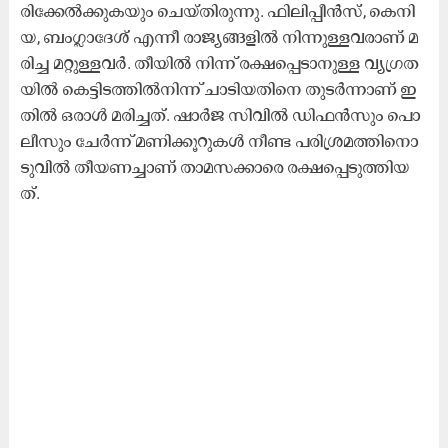
രി​ക്കേ​ൽ​ക്കു​ക​യും ചെ​യ്തി​രു​ന്നു. ഫി​​ലി​പ്പീ​ൻ​സ്, കെ​നി​
യ, ബം​ഗ്ലാ​ദേ​ശ്​ എ​ന്നീ രാ​ജ്യ​ങ്ങ​ളി​ൽ നി​ന്നു​ള്ള​വ​രാ​ണ്​ മ​
രി​ച്ച മ​റ്റു​ള്ള​വ​ർ. തീ​യി​ൽ നി​ന്ന്​ ര​ക്ഷ​പ്പെ​ടാ​നു​ള്ള വ്യ​ഗ്ര​ത​
യി​ൽ കെ​ട്ടി​ട​ത്തി​ൽ​നി​ന്ന് ചാ​ടി​യ​തി​നെ തു​ട​ർ​ന്നാ​ണ്​ ഇ​
തി​ൽ ഒ​രാ​ൾ മ​രി​ച്ച​ത്. ഷാ​ർ​ജ സി​വി​ൽ ഡി​ഫ​ൻ​സും പൊ​
ലീ​സും ചേ​ർ​ന്ന്​ മ​ണി​ക്കൂ​റു​ക​ൾ നീ​ണ്ട പ​രി​ശ്ര​മ​ത്തി​നൊ​
ടു​വി​ൽ തീ​യ​ണ​ച്ചാ​ണ്​ താ​മ​സ​ക്കാ​രെ ര​ക്ഷ​പ്പെ​ടു​ത്തി​യ​
ത്.