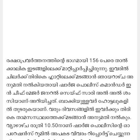
ര​ക്ഷാ​പ്ര​വ​ർ​ത്ത​ന​ത്തി​ന്‍റെ ഭാ​ഗ​മാ​യി 156 പേ​രെ താ​ൽ​
ക്കാ​ലി​ക ഇ​ട​ങ്ങ​ളി​ലേ​ക്ക്​ മാ​റ്റി​പ്പാ​ർ​പ്പി​ച്ചി​രു​ന്നു. ഇ​വ​രി​ൽ
ചി​ല​ർ​ക്ക്​ തി​രി​കെ ഫ്ലാ​റ്റി​ലേ​ക്ക്​ മ​ട​ങ്ങാ​ൻ ഞാ​യ​റാ​ഴ്ച അ​
നു​മ​തി ന​ൽ​കി​യ​താ​യി ഷാ​ർ​ജ പൊ​ലീ​സ്​ ക​മാ​ൻ​ഡ​ർ ഇ​
ൻ ചീ​ഫ്​ മേ​ജ​ർ ജ​ന​റ​ൽ സെ​യ്​​ഫ്​ സാ​രി അ​ൽ അ​ൽ ശം​
സി​യാ​ണ്​ അ​റി​യി​ച്ച​ത്. ബാ​ക്കി​യു​ള്ള​വ​ർ ഹോ​ട്ട​ലു​ക​ളി​
ൽ തു​ട​രു​ക​യാ​ണ്. വ​രും ദി​വ​സ​ങ്ങ​ളി​ൽ ഇ​വ​ർ​ക്കും തി​രി​
കെ താ​മ​സ​സ്ഥ​​ല​ത്തേ​ക്ക്​ മ​ട​ങ്ങാ​ൻ അ​നു​മ​തി ന​ൽ​കും.
വ്യാ​ഴാ​ഴ്ച രാ​ത്രി 10.50നാ​ണ്​ ഷാ​ർ​ജ പൊ​ലീ​സി​ന്‍റെ ഓ​
പ​റേ​ഷ​ൻ​സ്​ റൂ​മി​ൽ അ​പ​ക​ട വി​വ​രം റി​പ്പോ​ർ​ട്ട്​ ചെ​യ്യു​ന്ന​