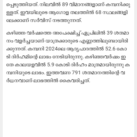
പ്പെ​ടു​ത്തി​യ​ത്. നി​ല​വി​ൽ 89 വി​മാ​ന​ങ്ങ​ളാ​ണ്​ ക​മ്പ​നി​ക്കു​
ള്ള​ത്. ഇ​വ​യി​ലൂ​ടെ ആ​ഗോ​ള ത​ല​ത്തി​ൽ 68 സ്ഥ​ല​ങ്ങ​ളി​
ലേ​ക്കാ​ണ്​ സ​ർ​വി​സ്​ ന​ട​ത്തു​ന്ന​ത്.
ക​ഴി​ഞ്ഞ വ​ർ​ഷ​ത്തെ അ​പേ​ക്ഷി​ച്ച്​ ഏ​പ്രി​ലി​ൽ 39 ശ​ത​മാ​
നം വ​ള​ർ​ച്ച​യാ​ണ്​ യാ​ത്ര​ക്കാ​രു​ടെ എ​ണ്ണ​ത്തി​ലു​ണ്ടാ​യി​രി​
ക്കു​ന്ന​ത്. ക​മ്പ​നി 2024ലെ ​ആ​ദ്യ​പാ​ദ​ത്തി​ല്‍ 52.6 കോ​
ടി ദി​ര്‍ഹ​മി​ന്റെ ലാ​ഭം നേ​ടി​യി​രു​ന്നു. ക​ഴി​ഞ്ഞ​വ​ര്‍ഷം ഇ​
തേ കാ​ല​യ​ള​വി​ല്‍ 5.9 കോ​ടി ദി​ര്‍ഹം മാ​ത്ര​മാ​യി​രു​ന്നു ക​
മ്പ​നി​യു​ടെ ലാ​ഭം. ഇ​ത്ത​വ​ണ 791 ശ​ത​മാ​ന​ത്തി​ന്റെ വ​
ര്‍ധ​ന​വാ​ണ് ലാ​ഭ​ത്തി​ല്‍ കൈ​വ​രി​ച്ച​ത്.