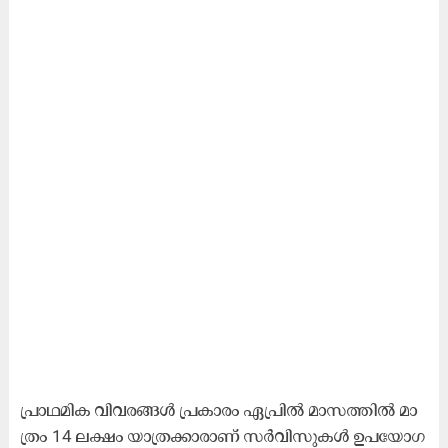
പ്രാ​ഥ​മി​ക വി​വ​ര​ങ്ങ​ൾ പ്ര​കാ​രം ഏ​പ്രി​ൽ മാ​സ​ത്തി​ൽ മാ​
ത്രം 14 ല​ക്ഷം യാ​ത്ര​ക്കാ​രാ​ണ്​ സ​ർ​വി​സു​ക​ൾ ഉ​പ​യോ​ഗ​