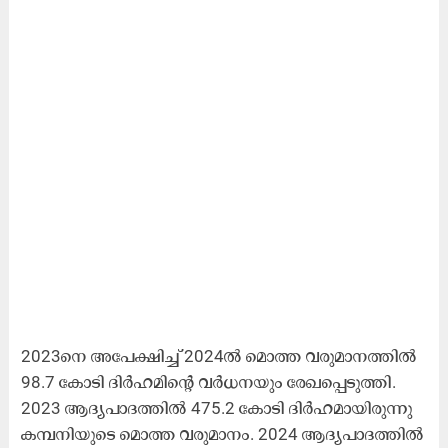
2023നെ ​അ​പേ​ക്ഷി​ച്ച് 2024ല്‍ ​മൊ​ത്ത വ​രു​മാ​ന​ത്തി​ല്‍
98.7 കോ​ടി ദി​ര്‍ഹ​മി​ന്റെ വ​ര്‍ധ​ന​യും രേ​ഖ​പ്പെ​ടു​ത്തി.
2023 ആ​ദ്യ​പാ​ദ​ത്തി​ല്‍ 475.2 കോ​ടി ദി​ര്‍ഹ​മാ​യി​രു​ന്നു
ക​മ്പ​നി​യു​ടെ മൊ​ത്ത വ​രു​മാ​നം. 2024 ആ​ദ്യ​പാ​ദ​ത്തി​ല്‍