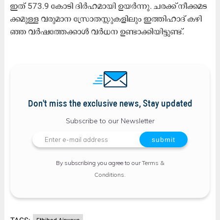
ഇ​ത് 573.9 കോ​ടി ദി​ര്‍ഹ​മാ​യി ഉ​യ​ര്‍ന്നു. ച​ര​ക്ക് നീ​ക്ക​മ​ട​
ക്ക​മു​ള്ള വ​രു​മാ​ന സ്രോ​ത​സ്സു​ക​ളി​ലും ഇ​ത്തി​ഹാ​ദ് ക​ഴി​
ഞ്ഞ വ​ര്‍ഷ​ത്തേ​ക്കാ​ള്‍ വ​ര്‍ധ​ന ഉ​ണ്ടാ​ക്കി​യി​ട്ടു​ണ്ട്.
Don't miss the exclusive news, Stay updated
Subscribe to our Newsletter
By subscribing you agree to our
Terms &
Conditions
.