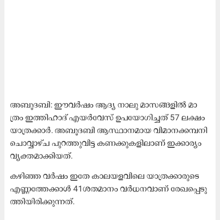
അ​ബൂ​ദ​ബി: ഈ​വ​ർ​ഷം ആ​ദ്യ നാ​ലു മാ​സ​ങ്ങ​ളി​ൽ മാ​
ത്രം ഇ​ത്തി​ഹാ​ദ്​ എ​യ​ർ​വേ​​സ്​ ഉ​പ​യോ​ഗി​ച്ച​ത്​ 57 ല​ക്ഷം
യാ​ത്ര​ക്കാ​ർ. അ​ബൂ​ദ​ബി ആ​സ്ഥാ​ന​മാ​യ വി​മാ​ന​ക്ക​മ്പ​നി
ചൊ​വ്വാ​ഴ്ച പു​റ​ത്തു​വി​ട്ട ക​ണ​ക്കു​ക​ളി​ലാ​ണ്​ ഇ​ക്കാ​ര്യം
വ്യ​ക്ത​മാ​ക്കി​യ​ത്.
ക​ഴി​ഞ്ഞ വ​ർ​ഷം ഇ​തേ കാ​ല​യ​ള​വി​ലെ യാ​ത്ര​ക്കാ​രു​ടെ
എ​ണ്ണ​ത്തേ​ക്കാ​ൾ 41ശ​ത​മാ​നം വ​ർ​ധ​ന​വാ​ണ്​ രേ​ഖ​പ്പെ​ടു​
ത്തി​യി​രി​ക്കു​ന്ന​ത്.