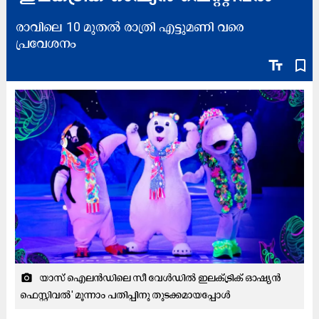
രാവിലെ 10 മുതല്‍ രാത്രി എട്ടുമണി വരെ
പ്രവേശനം
text_fields
bookmark_border
യാസ് ഐലന്‍ഡിലെ സീ വേള്‍ഡില്‍ ഇലക്ട്രിക് ഓഷ്യന്‍
camera_alt
ഫെസ്റ്റിവല്‍' മൂന്നാം പതിപ്പിനു തുടക്കമായപ്പോൾ