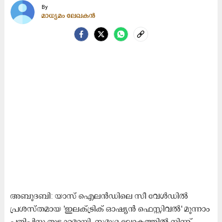
By
മാധ്യമം ലേഖകൻ
അബൂദബി: യാസ് ഐലന്‍ഡിലെ സീ വേള്‍ഡില്‍
പ്രശസ്തമായ 'ഇലക്ട്രിക് ഓഷ്യന്‍ ഫെസ്റ്റിവല്‍' മൂന്നാം
പതിപ്പിനു തുടക്കമായി. സമുദ്ര ലോകത്തില്‍ നിന്ന്