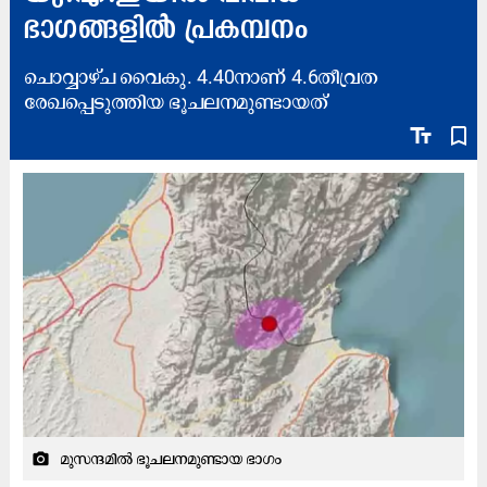
ഭാഗങ്ങളിൽ പ്രകമ്പനം
ചൊവ്വാഴ്ച വൈകു. 4.40നാണ്​ 4.6തീവ്രത
രേഖപ്പെടുത്തിയ ഭൂചലനമുണ്ടായത്​
text_fields
bookmark_border
മുസന്ദമിൽ ഭൂചലനമുണ്ടായ ഭാഗം
camera_alt