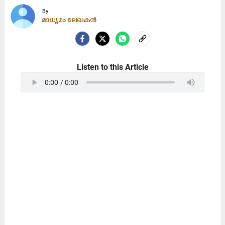
By
മാധ്യമം ലേഖകൻ
Listen to this Article