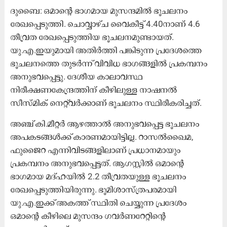
ദുബൈ: ഒമാന്‍റെ ഭാഗമായ മുസന്ദമിൽ ഭൂചലനം
രേഖപ്പെടുത്തി. ചൊവ്വാഴ്ച വൈകീട്ട് 4.40നാണ്​ 4.6
തീവ്രത രേഖപ്പെടുത്തിയ ഭൂചലനമുണ്ടായത്​.
യു.എ.ഇയുമായി അതിർത്തി പങ്കിടുന്ന പ്രദേശത്തെ
ഭൂചലനത്തെ തുടർന്ന്​ വിവിധ ഭാഗങ്ങളിൽ പ്രകമ്പനം
അനുഭവപ്പെട്ടു. ദേശീയ കാലാവസ്ഥ
നിരീക്ഷണകേന്ദ്രത്തിന്​ കീഴിലുള്ള നാഷനൽ
സീസ്മിക്​ നെറ്റ്​വർക്കാണ്​ ഭൂചലനം സ്ഥിരീകരിച്ചത്​.
അഞ്ച് കി.മീറ്റർ ആഴത്താൽ അനുഭവപ്പെട്ട ഭൂചലനം
അപകടങ്ങൾക്ക്​ കാരണമായിട്ടില്ല. റാസൽഖൈമ,
ഫുജൈറ എന്നിവിടങ്ങളിലാണ്​ പ്രധാനമായും
പ്രകമ്പനം അനുഭവപ്പെട്ടത്​. ആഗസ്റ്റിൽ ഒമാന്‍റെ
ഭാഗമായ മദ്​ഹയിൽ 2.2 തീവ്രതയുള്ള ഭൂചലനം
രേഖപ്പെടുത്തിയിരുന്നു. ഭൂമിശാസ്ത്രപരമായി
യു.എ.ഇക്ക്​ അകത്ത്​ സ്ഥിതി ചെയ്യുന്ന പ്രദേശം
ഒമാന്‍റെ കീഴിലെ മുസന്ദം ഗവർണറേറ്റിന്‍റെ