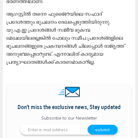
ഭരണത്തിലാണ്​​.
ആഗസ്റ്റിൽ തന്നെ ഫുജൈറയിലെ സഫാദ്​
പ്രദേശത്തും ഭൂചലനം രേഖപ്പെടുത്തിയിരുന്നു.
യു.എ.ഇ പ്രദേശങ്ങൾ സജീവ ഭൂകമ്പ
മേഖലയിലല്ലെങ്കിൽ പോലും സമീപ പ്രദേശങ്ങളിലെ
ഭൂചലനങ്ങളുടെ പ്രകമ്പനങ്ങൾ ചിലപ്പോൾ രാജ്യത്ത്​
അനുഭവപ്പെടാറുണ്ട്​. എന്നാലിത്​ കാര്യമായ
പ്രത്യാഘാതങ്ങൾക്ക്​ കാരണമാകാറില്ല.
Don't miss the exclusive news, Stay updated
Subscribe to our Newsletter