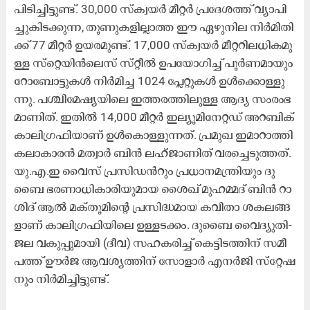
പി​ടി​ച്ചി​ട്ടു​ണ്ട്​. 30,000 സ്​​ക്വ​യ​ർ മീ​റ്റ​ർ പ്ര​ദേ​ശ​ത്ത്​ വ്യാ​പി​
ച്ചു​കി​ട​ക്കു​ന്ന, തൂ​ണു​ക​ളി​ല്ലാ​ത്ത ഈ ​ഏ​ഴു​നി​ല നി​ർ​മി​തി​
ക്ക്​ 77 മീ​റ്റ​ർ ഉ​യ​ര​മു​ണ്ട്. 17,000 സ്​​ക്വ​യ​ർ മീ​റ്റ​റി​ല​ധി​ക​മു​
ള്ള സ്​​റ്റെ​യി​ൻ​ലെ​സ് സ്​​റ്റീ​ൽ ഉ​പ​യോ​ഗി​ച്ച്​​ പൂ​ർ​ണ​മാ​യും
റോ​ബോ​ട്ടു​ക​ൾ നി​ർ​മി​ച്ച 1024 പ്ലേ​റ്റു​ക​ൾ ഉ​ൾ​ക്കൊ​ള്ളു​
ന്നു. പ​ശ്ചി​മേ​ഷ്യ​യി​ലെ ഇ​ത്ത​ര​ത്തി​ലു​ള്ള ആ​ദ്യ സം​രം​ഭ​
മാ​ണി​ത്. ഇ​തി​ൽ 14,000 മീ​റ്റ​ർ ഇ​ല്യൂ​മി​നേ​റ്റ​ഡ്​ അ​റ​ബി​ക്​
കാ​ലി​ഗ്ര​ഫി​യാ​ണ്​ ഉ​ൾ​കൊ​ള്ളു​ന്ന​ത്. പ്ര​മു​ഖ ഇ​മാ​റാ​ത്തി
ക​ലാ​കാ​ര​ൻ മ​ത്വാ​ർ ബി​ൻ ല​ഹ്​​ജാ​ണി​ത്​ വ​ര​ച്ചെ​ടു​ത്ത​ത്.
യു.​എ.​ഇ വൈ​സ്​ പ്ര​സി​ഡ​ൻ​റും ​പ്ര​ധാ​ന​മ​ന്ത്രി​യും ദു​
ബൈ ഭ​ര​ണാ​ധി​കാ​രി​യു​മാ​യ ശൈ​ഖ്​ മു​ഹ​മ്മ​ദ്​ ബി​ൻ റാ​
ശി​ദ്​ ആ​ൽ മ​ക്​​തൂ​മി​ന്‍റെ പ്ര​സി​ദ്ധ​മാ​യ ക​വി​താ ശ​ക​ല​ങ്ങ​
ളാ​ണ്​ കാ​ലി​ഗ്ര​ഫി​യി​ലെ ഉ​ള്ള​ട​ക്കം. ദു​ബൈ വൈ​ദ്യു​തി-​
ജ​ല വ​കു​പ്പു​മാ​യി (ദീ​വ) സ​ഹ​ക​രി​ച്ച്​ കെ​ട്ടി​ട​ത്തി​ന്​ സ​മീ​
പ​ത്ത്​ ഊ​ർ​ജ ആ​വ​ശ്യ​ത്തി​ന്​ സോ​ളാ​ർ എ​ന​ർ​ജി സ്​​റ്റേ​ഷ​
നും നി​ർ​മി​ച്ചി​ട്ടു​ണ്ട്.