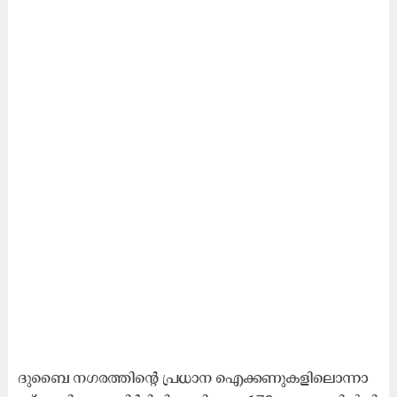
ദു​ബൈ ന​ഗ​ര​ത്തി​ന്റെ പ്ര​ധാ​ന ഐ​ക്ക​ണു​ക​ളി​ലൊ​ന്നാ​