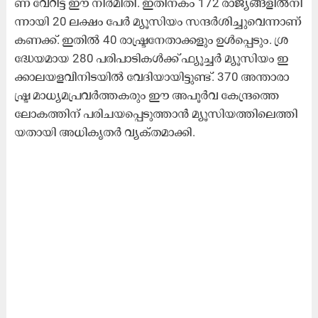
ണ് വേ​റി​ട്ട ഈ ​നി​ർ​മി​തി. ഇ​തി​ന​കം 172 രാ​ജ്യ​ങ്ങ​ളി​ൽ​നി​
ന്നാ​യി 20 ല​ക്ഷം പേ​ർ മ്യൂ​സി​യം സ​ന്ദ​ർ​ശി​ച്ചു​വെ​ന്നാ​ണ്
ക​ണ​ക്ക്. ഇ​തി​ൽ 40 രാ​ഷ്ട്ര​നേ​താ​ക്ക​ളും ഉ​ൾ​പ്പെ​ടും. ശ്ര​
ദ്ധേ​യ​മാ​യ 280 പ​രി​പാ​ടി​ക​ൾ​ക്ക് ഫ്യൂ​ച്ച​ർ മ്യൂ​സി​യം ഇ​
ക്കാ​ല​യ​ള​വി​നി​ട​യി​ൽ വേ​ദി​യാ​യി​ട്ടു​ണ്ട്. 370 അ​ന്താ​രാ​
ഷ്ട്ര മാ​ധ്യ​മ​പ്ര​വ​ർ​ത്ത​ക​രും ഈ ​അ​പൂ​ർ​വ കേ​ന്ദ്ര​ത്തെ
ലോ​ക​ത്തി​ന് പ​രി​ച​യ​പ്പെ​ടു​ത്താ​ൻ മ്യൂ​സി​യ​ത്തി​ലെ​ത്തി​
യ​താ​യി അ​ധി​കൃ​ത​ർ വ്യ​ക്​​ത​മാ​ക്കി.