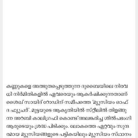
ക​ണ്ണു​ക​ളെ അ​ത്ഭു​ത​പ്പെ​ടു​ത്തു​ന്ന ദു​ബൈ​യി​ലെ നി​ര​വ​
ധി നി​ർ​മി​തി​ക​ളി​ൽ ഏ​വ​രെ​യും ആ​ക​ർ​ഷി​ക്കു​ന്ന​താ​ണ്​
ശൈ​ഖ്​ സാ​യി​ദ്​ റോ​ഡി​ന്​ സ​മീ​പ​ത്തെ ‘മ്യൂ​സി​യം ഓ​ഫ്​
ദ ​ഫ്യൂ​ച​ർ’. മു​ട്ട​യു​ടെ ആ​കൃ​തി​യി​ൽ സ്​​റ്റീ​ലി​ൽ തി​ള​ങ്ങു​
ന്ന അ​റ​ബി കാ​ലി​ഗ്ര​ഫി കൊ​ണ്ട് അ​ല​ങ്ക​രി​ച്ച ശി​ൽ​പ​ഭം​ഗി
ആ​രു​ടെ​യും ശ്ര​ദ്ധ പി​ടി​ക്കും. ലോ​ക​ത്തെ ഏ​റ്റ​വും സു​ന്ദ​
ര​മാ​യ മ്യൂ​സി​യ​ങ്ങ​ളു​ടെ പ​ട്ടി​ക​യി​ലും മ്യൂ​സി​യം സ്​​ഥാ​നം