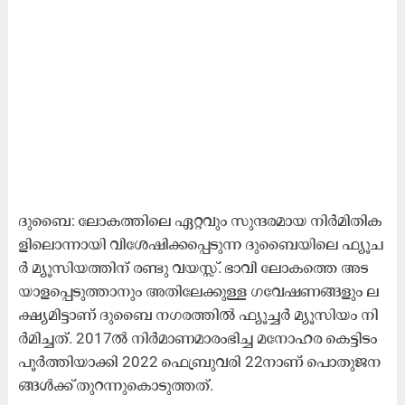
ദു​ബൈ: ലോ​ക​ത്തി​ലെ ഏ​റ്റ​വും സു​ന്ദ​ര​മാ​യ നി​ർ​മി​തി​ക​
ളി​ലൊ​ന്നാ​യി വി​ശേ​ഷി​ക്ക​പ്പെ​ടു​ന്ന ദു​ബൈ​യി​ലെ ഫ്യൂ​ച​
ർ മ്യൂ​സി​യ​ത്തി​ന്​ ര​ണ്ടു വ​യ​സ്സ്. ഭാ​വി ലോ​ക​ത്തെ അ​ട​
യാ​ള​പ്പെ​ടു​ത്താ​നും അ​തി​ലേ​ക്കു​ള്ള ഗ​വേ​ഷ​ണ​ങ്ങ​ളും ല​
ക്ഷ്യ​മി​ട്ടാ​ണ് ദു​ബൈ ന​ഗ​ര​ത്തി​ൽ ഫ്യൂ​ച്ച​ർ മ്യൂ​സി​യം നി​
ർ​മി​ച്ച​ത്. 2017ൽ ​നി​ർ​മാ​ണ​മാ​രം​ഭി​ച്ച മ​നോ​ഹ​ര കെ​ട്ടി​ടം
പൂ​ർ​ത്തി​യാ​ക്കി 2022 ഫെ​ബ്രു​വ​രി 22നാ​ണ്​ പൊ​തു​ജ​ന​
ങ്ങ​ൾ​ക്ക് തു​റ​ന്നു​കൊ​ടു​ത്ത​ത്.