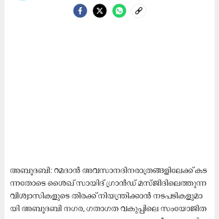
അ​ബൂ​ദ​ബി: റ​മ​ദാ​ന്‍ അ​വ​സാ​ന​ദി​ന​രാ​ത്ര​ങ്ങ​ളി​ലേ​ക്ക് ക​ട​
ന്ന​തോ​ടെ ശൈ​ഖ് സാ​യി​ദ് ഗ്രാ​ന്‍ഡ് മ​സ്ജി​ദി​ലെ​ത്തു​ന്ന
വി​ശ്വാ​സി​ക​ളു​ടെ തി​ര​ക്ക് നി​യ​ന്ത്രി​ക്കാ​ന്‍ ന​ട​പ​ടി​ക​ളു​മാ​
യി അ​ബൂ​ദ​ബി ന​ഗ​ര, ഗ​താ​ഗ​ത വ​കു​പ്പി​ലെ സം​യോ​ജി​ത