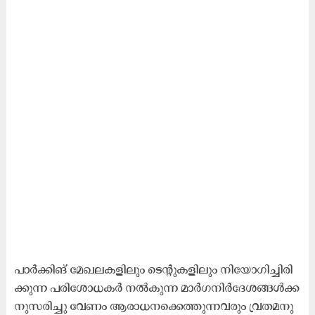
പാ​ര്‍ക്കി​ങ് മേ​ഖ​ല​ക​ളി​ലും ടെ​ന്‍റു​ക​ളി​ലും നി​യോ​ഗി​ച്ചി​രി​
ക്കു​ന്ന പ​രി​ശോ​ധ​ക​ര്‍ ന​ല്‍കു​ന്ന മാ​ര്‍ഗ​നി​ര്‍ദേ​ശ​ങ്ങ​ള്‍ക്ക​
നു​സ​രി​ച്ചു വേ​ണം ആ​രാ​ധ​ന​ക്കെ​ത്തു​ന്ന​വ​രും വ്ര​ത​മ​നു​