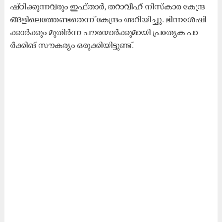
ഷ്ഠി​ക്കു​ന്ന​വ​രും ഇ​ഫ്താ​ര്‍, ത​റാ​വീ​ഹ് നി​സ്‌​കാ​ര കേ​ന്ദ്ര​
ങ്ങ​ളി​ലെ​ത്തേ​ണ്ട​തെ​ന്ന് കേ​ന്ദ്രം അ​റി​യി​ച്ചു. ഭി​ന്ന​ശേ​ഷി​
ക്കാ​ര്‍ക്കും മു​തി​ര്‍ന്ന പൗ​ര​ന്മാ​ര്‍ക്കു​മാ​യി പ്ര​ത്യേ​ക പാ​
ര്‍ക്കി​ങ് സൗ​ക​ര്യം ഒ​രു​ക്കി​യി​ട്ടു​ണ്ട്.