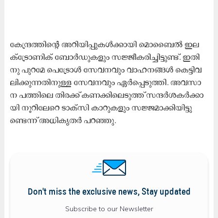
കേ​ന്ദ്ര​ത്തി​​ന്റെ അ​റി​യി​പ്പു​ക​ള്‍ക്കാ​യി മൊ​ബൈ​ല്‍ ഇ​ല​
ക്ട്രോ​ണി​ക് ബോ​ര്‍ഡു​ക​ളും സ​ജ്ജീ​ക​രി​ച്ചി​ട്ടു​ണ്ട്. ഇ​തി​
നു പു​റ​മേ പെ​ട്രോ​ള്‍ സേ​വ​ന​വും വാ​ഹ​ന​ങ്ങ​ള്‍ കെ​ട്ടി​വ​
ലി​ക്കു​ന്ന​തി​നു​ള്ള സേ​വ​ന​വും ഏ​ര്‍പ്പെ​ടു​ത്തി. അ​വ​സാ​
ന പ​ത്തി​ലെ തി​ര​ക്ക് ക​ണ​ക്കി​ലെ​ടു​ത്ത് സ​ന്ദ​ര്‍ശ​ക​ര്‍ക്കാ​
യി നൂ​റി​ലേ​റെ ടാ​ക്‌​സി കാ​റു​ക​ളും സ​ജ്ജ​മാ​ക്കി​യി​ട്ടു​
ണ്ടെ​ന്ന്​ അ​ധി​കൃ​ത​ര്‍ പ​റ​ഞ്ഞു.
Don't miss the exclusive news, Stay updated
Subscribe to our Newsletter