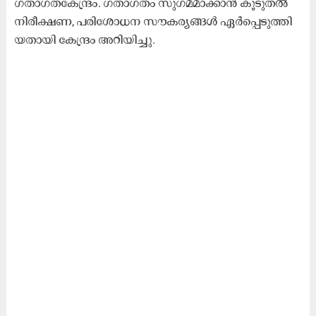
ഗ​താ​ഗ​ത​കേ​ന്ദ്രം. ഗ​താ​ഗ​തം സു​ഗ​മ​മാ​ക്കാ​ന്‍ കൂ​ടു​ത​ല്‍
നി​രീ​ക്ഷ​ണ, പ​രി​ശോ​ധ​ന സൗ​ക​ര്യ​ങ്ങ​ള്‍ ഏ​ര്‍പ്പെ​ടു​ത്തി​
യ​താ​യി കേ​ന്ദ്രം അ​റി​യി​ച്ചു.