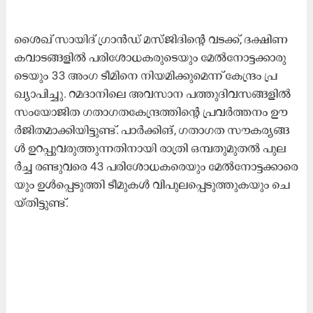
ശൈ​ഖ് സാ​യി​ദ് ഗ്രാ​ന്‍ഡ് മ​സ്ജി​ദി​ന്‍റെ വ​ട​ക്ക്, ദ​ക്ഷി​ണ
ക​വാ​ട​ങ്ങ​ളി​ല്‍ പ​രി​ശോ​ധ​ക​രു​ടെ​യും മേ​ല്‍നോ​ട്ട​ക്കാ​രു​
ടെ​യും 33 അം​ഗ ടീ​മി​നെ നി​യ​മി​ക്കു​മെ​ന്ന് കേ​ന്ദ്രം പ്ര​
ഖ്യാ​പി​ച്ചു. റ​മ​ദാ​നി​ലെ അ​വ​സാ​ന പ​ത്തു​ദി​വ​സ​ങ്ങ​ളി​ല്‍
സം​യോ​ജി​ത ഗ​താ​ഗ​ത​കേ​ന്ദ്ര​ത്തി​ന്‍റെ പ്ര​വ​ര്‍ത്ത​നം ഊ​
ര്‍ജി​ത​മാ​ക്കി​യി​ട്ടു​ണ്ട്. പാ​ര്‍ക്കി​ങ്, ഗ​താ​ഗ​ത സൗ​ക​ര്യ​ങ്ങ​
ള്‍ ഉ​റ​പ്പു​വ​രു​ത്തു​ന്ന​തി​നാ​യി രാ​ത്രി ഒ​മ്പ​തു​മു​ത​ല്‍ പു​ല​
ര്‍ച്ച ര​ണ്ടു​വ​രെ 43 പ​രി​ശോ​ധ​ക​രെ​യും മേ​ല്‍നോ​ട്ട​ക്കാ​രെ​
യും ഉ​ള്‍പ്പെ​ടു​ത്തി ടീ​മു​ക​ള്‍ വി​പു​ല​പ്പെ​ടു​ത്തു​ക​യും ചെ​
യ്തി​ട്ടു​ണ്ട്.