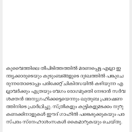
കു​വൈ​ത്തി​ലെ തീ​പി​ടി​ത്ത​ത്തി​ല്‍ മ​ര​ണ​പ്പെ​ട്ട എ​ല്ലാ ഇ​
ന്ത്യ​ക്കാ​രു​ടെ​യും കു​ടും​ബ​ങ്ങ​ളു​ടെ ദുഃ​ഖ​ത്തി​ല്‍ പ​ങ്കു​ചേ​
രു​ന്ന​തോ​ടൊ​പ്പം പ​രി​ക്കേ​റ്റ് ചി​കി​ത്സ​യി​ല്‍ ക​ഴി​യു​ന്ന എ​
ല്ലാ​വ​ര്‍ക്കും എ​ത്ര​യും വേ​ഗം രോ​ഗ​മു​ക്തി നേ​ടാ​ന്‍ സ​ര്‍വ​
ശ​ക്ത​ന്‍ അ​നു​ഗ്ര​ഹി​ക്ക​ട്ടെ​യെ​ന്നും ഖു​തു​ബ പ്ര​ഭാ​ഷ​ണ​
ത്തി​നി​ടെ പ്രാ​ർ​ഥി​ച്ചു. സ്ത്രീ​ക​ളും കു​ട്ടി​ക​ളു​മ​ട​ക്കം നൂ​റു​
ക​ണ​ക്കി​നാ​ളു​ക​ള്‍ ഈ​ദ് ഗാ​ഹി​ല്‍ പ​ങ്കെ​ടു​ക്കു​ക​യും പ​ര​
സ്പ​രം സ്നേ​ഹാ​ശം​സ​ക​ള്‍ കൈ​മാ​റു​ക​യും ചെ​യ്തു.