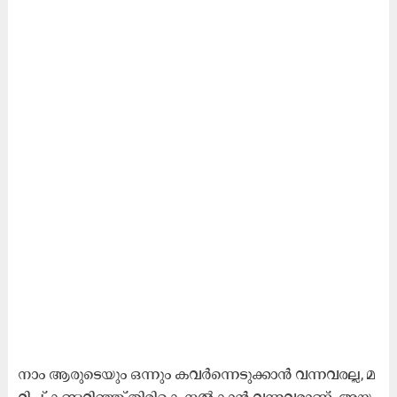
നാം ​ആ​രു​ടെ​യും ഒ​ന്നും ക​വ​ര്‍ന്നെ​ടു​ക്കാ​ന്‍ വ​ന്ന​വ​ര​ല്ല, മ​
റി​ച്ച് ക​ണ്ട​റി​ഞ്ഞ് തി​രി​കെ ന​ല്‍കാ​ന്‍ വ​ന്ന​വ​രാ​ണ്. അ​യ​