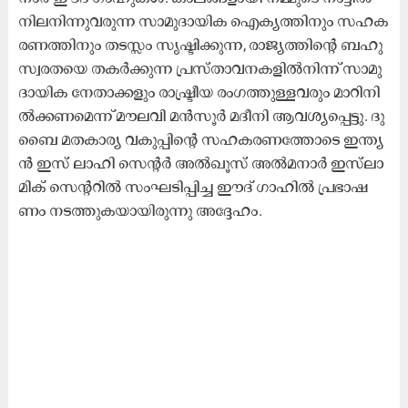
നി​ല​നി​ന്നു​വ​രു​ന്ന സാ​മു​ദാ​യി​ക ഐ​ക്യ​ത്തി​നും സ​ഹ​ക​
ര​ണ​ത്തി​നും ത​ട​സ്സം സൃ​ഷ്ടി​ക്കു​ന്ന, രാ​ജ്യ​ത്തി​ന്‍റെ ബ​ഹു​
സ്വ​ര​ത​യെ ത​ക​ര്‍ക്കു​ന്ന പ്ര​സ്താ​വ​ന​ക​ളി​ല്‍നി​ന്ന് സാ​മു​
ദാ​യി​ക നേ​താ​ക്ക​ളും രാ​ഷ്ട്രീ​യ രം​ഗ​ത്തു​ള്ള​വ​രും മാ​റി​നി​
ല്‍ക്ക​ണ​മെ​ന്ന്​ മൗ​ല​വി മ​ന്‍സൂ​ര്‍ മ​ദീ​നി ആ​വ​ശ്യ​പ്പെ​ട്ടു. ദു​
ബൈ മ​ത​കാ​ര്യ വ​കു​പ്പി​ന്‍റെ സ​ഹ​ക​ര​ണ​ത്തോ​ടെ ഇ​ന്ത്യ​
ന്‍ ഇ​സ് ലാ​ഹി സെ​ന്‍റ​ര്‍ അ​ല്‍ഖൂ​സ് അ​ല്‍മ​നാ​ര്‍ ഇ​സ്‍ലാ​
മി​ക് സെ​ന്‍റ​റി​ല്‍ സം​ഘ​ടി​പ്പി​ച്ച ഈ​ദ് ഗാ​ഹി​ൽ പ്ര​ഭാ​ഷ​
ണം ന​ട​ത്തു​ക​യാ​യി​രു​ന്നു അ​ദ്ദേ​ഹം.