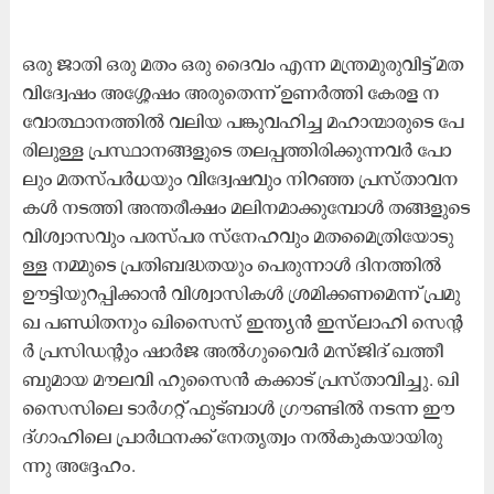
ഒ​രു ജാ​തി ഒ​രു മ​തം ഒ​രു ദൈ​വം എ​ന്ന മ​ന്ത്ര​മു​രു​വി​ട്ട് മ​ത​
വി​ദ്വേ​ഷം അ​ശ്ശേ​ഷം അ​രു​തെ​ന്ന് ഉ​ണ​ര്‍ത്തി കേ​ര​ള ന​
വോ​ത്ഥാ​ന​ത്തി​ല്‍ വ​ലി​യ പ​ങ്കു​വ​ഹി​ച്ച മ​ഹാ​ന്മാ​രു​ടെ പേ​
രി​ലു​ള്ള പ്ര​സ്ഥാ​ന​ങ്ങ​ളു​ടെ ത​ല​പ്പ​ത്തി​രി​ക്കു​ന്ന​വ​ര്‍ പോ​
ലും മ​ത​സ്പ​ർ​ധ​യും വി​ദ്വേ​ഷ​വും നി​റ​ഞ്ഞ പ്ര​സ്താ​വ​ന​
ക​ള്‍ ന​ട​ത്തി അ​ന്ത​രീ​ക്ഷം മ​ലി​ന​മാ​ക്കു​മ്പോ​ള്‍ ത​ങ്ങ​ളു​ടെ
വി​ശ്വാ​സ​വും പ​ര​സ്പ​ര സ്നേ​ഹ​വും മ​ത​മൈ​ത്രി​യോ​ടു​
ള്ള ന​മ്മു​ടെ പ്ര​തി​ബ​ദ്ധ​ത​യും പെ​രു​ന്നാ​ള്‍ ദി​ന​ത്തി​ല്‍
ഊ​ട്ടി​യു​റ​പ്പി​ക്കാ​ന്‍ വി​ശ്വാ​സി​ക​ള്‍ ശ്ര​മി​ക്ക​ണ​മെ​ന്ന് പ്ര​മു​
ഖ പ​ണ്ഡി​ത​നും ഖി​സൈ​സ് ഇ​ന്ത്യ​ന്‍ ഇ​സ്‍ലാ​ഹി സെ​ന്‍റ​
ര്‍ പ്ര​സി​ഡ​ന്‍റും ഷാ​ര്‍ജ അ​ല്‍ഗു​വൈ​ര്‍ മ​സ്ജി​ദ് ഖ​ത്തീ​
ബു​മാ​യ മൗ​ല​വി ഹു​സൈ​ന്‍ ക​ക്കാ​ട് പ്ര​സ്താ​വി​ച്ചു. ഖി​
സൈ​സി​ലെ ടാ​ര്‍ഗ​റ്റ് ഫു​ട്ബാ​ള്‍ ഗ്രൗ​ണ്ടി​ല്‍ ന​ട​ന്ന ഈ​
ദ്ഗാ​ഹി​ലെ പ്രാ​ർ​ഥ​ന​ക്ക് നേ​തൃ​ത്വം ന​ല്‍കു​ക​യാ​യി​രു​
ന്നു അ​ദ്ദേ​ഹം.