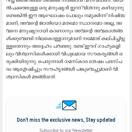
ല്‍പ​ക്ക​ത്തു​ള്ള ഒ​രു മ​നു​ഷ്യ​ന്‍ ഇ​ന്ന് വി​ശ​ന്നു ക​ഴി​യു​ന്നു​
ണ്ടെ​ങ്കി​ല്‍ ഈ ​ആ​ഘോ​ഷം പോ​ലും ന​മു​ക്കി​ന്ന് നി​ഷി​ദ്ധ​
മാ​ണ്, അ​വ​ന്‍റെ ജാ​തി​യോ മ​ത​മോ സ്ഥാ​ന​മോ അ​ല്ല, അ​
വ​നെ മ​നു​ഷ്യ​നാ​യി കാ​ണാ​നും അ​വ​ന്‍റെ അ​വ​കാ​ശ​ങ്ങ​
ള്‍ക്കു​വേ​ണ്ടി നി​ല​കൊ​ള്ളാ​നു​മാ​ണ് ന​മ്മോ​ട് ക​ല്പി​ച്ചി​ട്ടു​
ള്ള​തെ​ന്നും അ​ദ്ദേ​ഹം പ​റ​ഞ്ഞു. ര​ണ്ട്​ ഈ​ദ്​ ഗാ​ഹു​ക​ളി​
ലും വി​ശ്വാ​സി​ക​ൾ​ക്കാ​യി വി​പു​ല​മാ​യ സൗ​ക​ര്യ​ങ്ങ​ൾ ഒ​
രു​ക്കി​യി​രു​ന്നു. പെ​രു​ന്നാ​ൾ ന​മ​സ്കാ​ര ശേ​ഷം പ​ര​സ്പ​
രം ആ​ശ്ലേ​ഷി​ച്ചും സൗ​ഹൃ​ദ​ങ്ങ​ൾ പ​ങ്കു​വെ​ച്ചു​മാ​ണ്​ വി​
ശ്വാ​സി​ക​ൾ മ​ട​ങ്ങി​യ​ത്.
Don't miss the exclusive news, Stay updated
Subscribe to our Newsletter