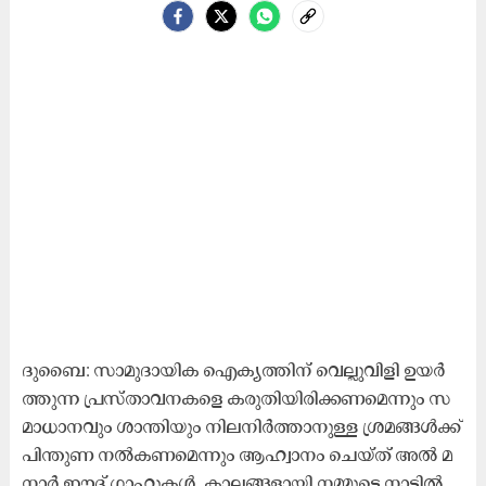
ദു​ബൈ: സാ​മു​ദാ​യി​ക ഐ​ക്യ​ത്തി​ന്​ വെ​ല്ലു​വി​ളി ഉ​യ​ർ​
ത്തു​ന്ന പ്ര​സ്താ​വ​ന​ക​ളെ ക​രു​തി​യി​രി​ക്ക​ണ​മെ​ന്നും സ​
മാ​ധാ​ന​വും ശാ​ന്തി​യും നി​ല​നി​ർ​ത്താ​നു​ള്ള ശ്ര​മ​ങ്ങ​ൾ​ക്ക്​
പി​ന്തു​ണ ന​ൽ​ക​ണ​മെ​ന്നും ആ​ഹ്വാ​നം ചെ​യ്ത്​ അ​ൽ മ​
നാ​ർ ഈ​ദ്​ ഗാ​ഹു​ക​ൾ. കാ​ല​ങ്ങ​ളാ​യി ന​മ്മു​ടെ നാ​ട്ടി​ല്‍