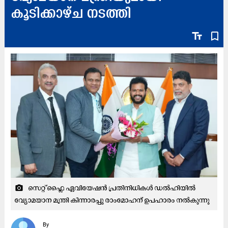
കൂടിക്കാഴ്ച നടത്തി
text_fields
bookmark_border
സെറ്റ് ഫ്ലൈ ഏവിയേഷൻ പ്രതിനിധികൾ ഡൽഹിയിൽ
camera_alt
വ്യോമയാന മന്ത്രി കിന്നാരപ്പു
രാംമോഹന്​ ഉപഹാരം നൽകുന്നു
By