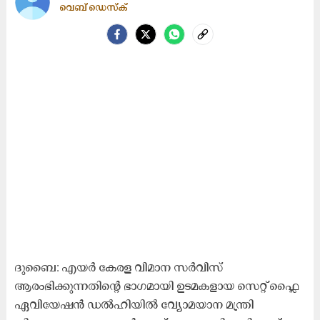
വെബ് ഡെസ്ക്
ദുബൈ: എയർ കേരള വിമാന സർവിസ്​
ആരംഭിക്കുന്നതിന്‍റെ ഭാഗമായി ഉടമകളായ സെറ്റ് ഫ്ലൈ
ഏവിയേഷൻ ഡൽഹിയിൽ വ്യോമയാന മന്ത്രി