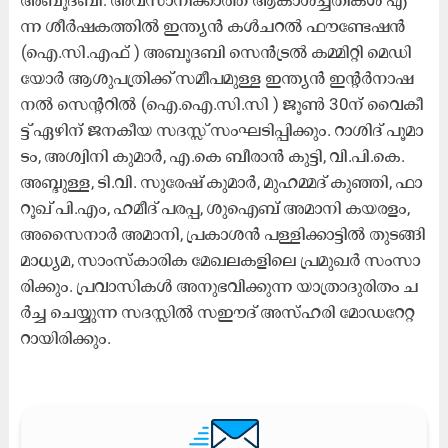
അ​ബൂ​ദ​ബി: അ​വ​സാ​നി​ക്കാ​ത്ത ആ​കാ​ശ​ച്ച​തി​ക​ള്‍ എ​
ന്ന ശീ​ര്‍ഷ​ക​ത്തി​ല്‍ ഇ​ന്ത്യ​ന്‍ ക​ള്‍ച​റ​ല്‍ ഫൗ​ണ്ടേ​ഷ​ന്‍
(ഐ.​സി.​എ​ഫ് ) അ​ബൂ​ദ​ബി സെ​ന്‍ട്ര​ല്‍ ക​മ്മി​റ്റി മെ​ഡി​
യോ​ര്‍ ആ​ശു​പ​ത്രി​ക്ക് സ​മീ​പ​മു​ള്ള ഇ​ന്ത്യ​ന്‍ ഇ​ന്‍റ​ര്‍നാ​ഷ​
ന​ല്‍ സെ​ന്‍റ​റി​ല്‍ (ഐ.​ഐ.​സി.​സി ) ജൂ​ണ്‍ 30ന് ​വൈ​കീ​
ട്ട് ഏ​ഴി​ന് ജ​ന​കീ​യ സ​ദ​സ്സ് സം​ഘ​ടി​പ്പി​ക്കും. റാ​ശി​ദ് പൂ​മാ​
ടം, അ​ശ്വി​നി കു​മാ​ര്‍, എ.​കെ ബീ​രാ​ന്‍ കു​ട്ടി, വി.​പി.​കെ.
അ​ബ്ദു​ള്ള, ടി.​വി. സു​രേ​ഷ് കു​മാ​ര്‍, മു​ഹ​മ്മ​ദ് കു​ഞ്ഞി, ഫാ​
റൂ​ഖ് പി.​എം, ഹ​മീ​ദ് പ​ര​പ്പ, ശു​ഐ​ബ് അ​മാ​നി ക​യ​ര​ളം,
അ​സൈ​നാ​ര്‍ അ​മാ​നി, പ്ര​കാ​ശ​ന്‍ പ​ള്ളി​ക്കാ​ട്ടി​ല്‍ തു​ട​ങ്ങി
മാ​ധ്യ​മ, സാം​സ്കാ​രി​ക മേ​ഖ​ല​ക​ളി​ലെ പ്ര​മു​ഖ​ർ സം​സാ​
രി​ക്കും. പ്ര​വാ​സി​ക​ള്‍ അ​നു​ഭ​വി​ക്കു​ന്ന യാ​ത്രാ​ദു​രി​തം ച​
ര്‍ച്ച ചെ​യ്യു​ന്ന സ​ദ​സ്സി​ല്‍ സ​ഈ​ദ് അ​സ്ഹ​രി മോ​ഡ​റേ​റ്റ​
റാ​യി​രി​ക്കും.