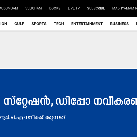
KUDUMBAM
VELICHAM
BOOKS
LIVE TV
SUBSCRIBE
MADHYAMAM P
NION
GULF
SPORTS
TECH
ENTERTAINMENT
BUSINESS
​റ്റേ​ഷ​ൻ, ഡി​പ്പോ ന​വീ​ക​ര​ണ
.​ടി.​എ​ ന​വീ​ക​രി​ക്കു​ന്ന​ത്​​