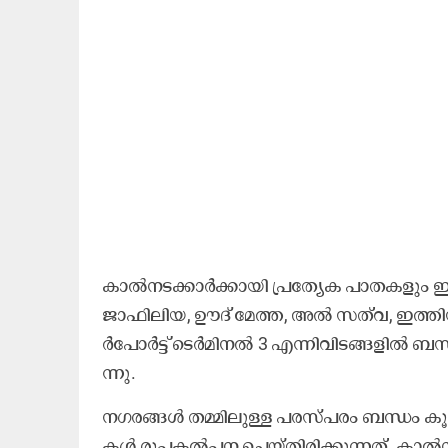
കാ​ൽ​ന​ട​ക്കാ​ർ​ക്കാ​യി പ്ര​ത്യേ​ക പാ​ത​ക​ള
ജാ​ഫി​ലി​യ, ഊ​ദ്​ മേ​ത്ത, അ​ൽ സ​ത്​​വ, ഇ​ത്ത
ർ​പോ​ർ​ട്ട്​ ടെ​ർ​മി​ന​ൽ 3 എ​ന്നി​വി​ട​ങ്ങ​ളി​ൽ ബ​സ
ന്നു.
ന​ഗ​ര​ങ്ങ​ൾ ത​മ്മി​ലു​ള്ള പ​ര​സ്പ​രം ബ​ന്ധം കൂ​
ക​ൾ രൂ​പ​ക​ൽ​പ​ന ചെ​യ്തി​രി​ക്കു​ന്ന​ത്. കാ​ൽ​ന