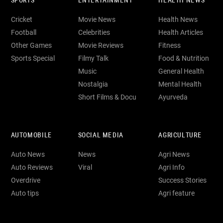
SPORTS
ENTERTAINMENT
HEALTH NEWS
Cricket
Movie News
Health News
Football
Celebrities
Health Articles
Other Games
Movie Reviews
Fitness
Sports Special
Filmy Talk
Food & Nutrition
Music
General Health
Nostalgia
Mental Health
Short Films & Docu
Ayurveda
AUTOMOBILE
SOCIAL MEDIA
AGRICULTURE
Auto News
News
Agri News
Auto Reviews
Viral
Agri Info
Overdrive
Success Stories
Auto tips
Agri feature