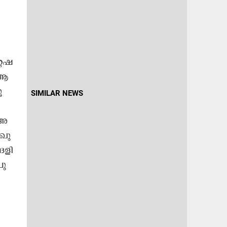
േ​ഷ​
(ആ​
​
SIMILAR NEWS
അ​
ഖു​
​ളി​
ു​