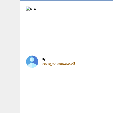
By
മാധ്യമം ലേഖകൻ