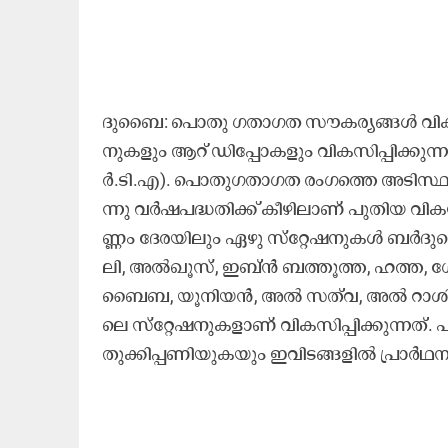
ദു​ബൈ: പൊ​തു ഗ​താ​ഗ​ത സൗ​ക​ര്യ​ങ്ങ​ൾ വി​ക​സി​പ
നു​ക​ളും ആ​റ്​ ഡി​പ്പോ​ക​ളും വി​ക​സി​പ്പി​ക്കു
ർ.​ടി.​എ). പൊ​തു​ഗ​താ​ഗ​ത രം​ഗ​ത്തെ അ​ടി​സ്ഥാ​ന 
ന്നു വ​ർ​ഷ​പ​ദ്ധ​തി​ക്ക്​ കീ​ഴി​ലാ​ണ്​ പു​തി​യ വി​ക
ണ്ണം ദേ​ര​യി​ലും ഏ​ഴു സ്​​റ്റേ​ഷ​നു​ക​ൾ ബ​ർ​ദു
ലി, അ​ൽ​ഖൂ​സ്, ഇ​ബ്​​ൻ ബ​ത്തൂ​ത്ത, ഹ​ത്ത, ഗോ
ബൈ​ബ, യൂ​നി​യ​ൻ, അ​ൽ സ​ത്​​വ, അ​ൽ റാ​ശി​ദി​യ
ലെ സ്​​റ്റേ​ഷ​നു​ക​ളാ​ണ്​ വി​ക​സി​പ്പി​ക്കു​ന്ന​ത്
തു​ക്കി​പ്പ​ണി​യു​ക​യും ഇ​വി​ട​ങ്ങ​ളി​ൽ പ്രാ​ർ​ഥ​ന 