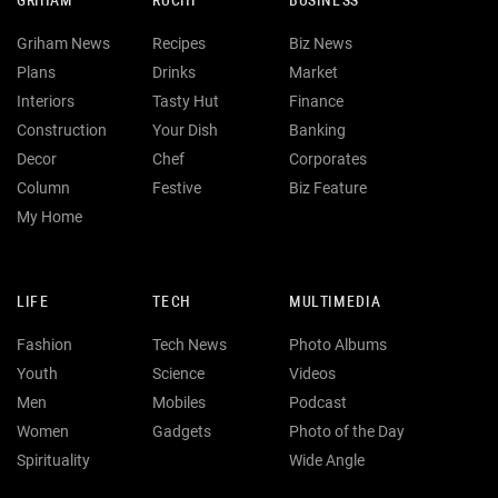
GRIHAM
RUCHI
BUSINESS
Griham News
Recipes
Biz News
Plans
Drinks
Market
Interiors
Tasty Hut
Finance
Construction
Your Dish
Banking
Decor
Chef
Corporates
Column
Festive
Biz Feature
My Home
LIFE
TECH
MULTIMEDIA
Fashion
Tech News
Photo Albums
Youth
Science
Videos
Men
Mobiles
Podcast
Women
Gadgets
Photo of the Day
Spirituality
Wide Angle