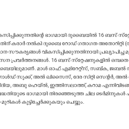
്പി​ക്കു​ന്ന​തി​ന്‍റെ ഭാ​ഗ​മാ​യി ദു​ബൈ​യി​ൽ 16 ബ​സ്​ സ്​​റ്റ
​ന്ന​തി​ന്​ ക​രാ​ർ ന​ൽ​കി ദു​ബൈ റോ​ഡ്​ ഗ​താ​ഗ​ത അ​തോ​റി​റ്റി 
സൗ​ക​ര്യ​ങ്ങ​ൾ വി​ക​സി​പ്പി​ക്കു​ന്ന​തി​നാ​യി പ്ര​ഖ്യാ​പി​ച്ച മൂ
​സ​ന പ്ര​വ​ർ​ത്ത​ന​ങ്ങ​ൾ. 16 ബ​സ്​​ സ്​​റ്റേ​ഷ​നു​ക​ളി​ൽ ഒ​മ്പ​തെ​
​ബൈ​യി​ലു​മാ​ണ്​. മാ​ൾ ഓ​ഫ്​ എ​മി​റേ​റ്റ്​​സ്, സ​ബ്ക, ജ​ബ​ൽ 
​ൾ​ഡ്​ സൂ​ക്ക്, അ​ൽ ഖി​സൈ​സ്, ദേ​ര സി​റ്റി സെ​ന്‍റ​ർ, അ​ൽ 
, അ​ബൂ ഹെ​യ്​​ൽ, ഇ​ത്തി​സ​ലാ​ത്ത്, ക​റാ​മ എ​ന്നി​വി​ട​ങ്ങ
. പ​ദ്ധ​തി​യു​ടെ ഭാ​ഗ​മാ​യി തി​ര​ഞ്ഞെ​ടു​ത്ത ചി​ല ടെ​ർ​മി​നു​ക​ൾ പ
മു​റി​ക​ൾ കൂ​ട്ടി​ച്ചേ​ർ​ക്കു​ക​യും ചെ​യ്യും.