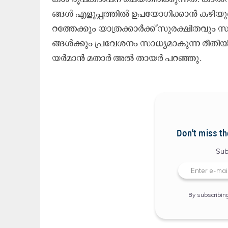
ങ്ങ​ൾ എ​ളു​പ്പ​ത്തി​ൽ ഉ​പ​യോ​ഗി​ക്കാ​ൻ ക​ഴി​യു​മെ​ന്ന
റ​ത്തേ​ക്കും യാ​ത്ര​ക്കാ​ർ​ക്ക്​ സു​ര​ക്ഷി​ത​വും 
ങ്ങ​ൾ​ക്കും ​​പ്ര​വേ​ശ​നം സാ​ധ്യ​മാ​കു​ന്ന രീ​തി​
യ​ർ​മാ​ൻ മ​താ​ർ അ​ൽ താ​യ​ർ പ​റ​ഞ്ഞു.
Don't miss th
Sub
By subscribin