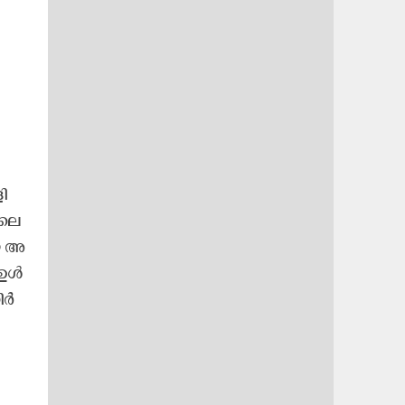
ി​
 ലെ​
യ അ​
ഉ​ൾ​
​ർ​