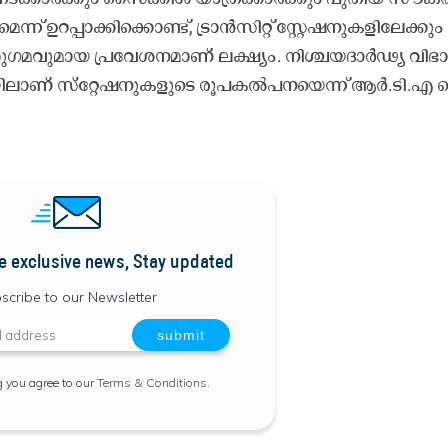
് ഉ​റ​പ്പാ​ക്കി​ക്കൊ​ണ്ട്, ട്രാ​ൻ​സി​റ്റ്​ സ്റ്റേ​ഷ​നു​ക​ളി​ലേ​ക്കും
സു​ഗ​മ​വു​മാ​യ പ്ര​വേ​ശ​ന​മാ​ണ് ല​ക്ഷ്യം. നി​ശ്ച​യ​ദാ​ർ​ഢ്യ വി​ഭാ
യി​ലാ​ണ്​ സ്​​റ്റേ​ഷ​നു​ക​ളു​ടെ രൂ​പ​ക​ൽ​പ​ന​യെ​ന്ന്​ ആ​ർ.​ടി.​എ 
e exclusive news, Stay updated
scribe to our Newsletter
g you agree to our
Terms & Conditions
.