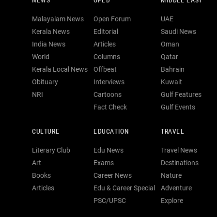
NEWS
OPED
MIDDLE EAST
Malayalam News
Open Forum
UAE
Kerala News
Editorial
Saudi News
India News
Articles
Oman
World
Columns
Qatar
Kerala Local News
Offbeat
Bahrain
Obituary
Interviews
Kuwait
NRI
Cartoons
Gulf Features
Fact Check
Gulf Events
CULTURE
EDUCATION
TRAVEL
Literary Club
Edu News
Travel News
Art
Exams
Destinations
Books
Career News
Nature
Articles
Edu & Career Special
Adventure
PSC/UPSC
Explore