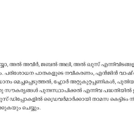
ാ, അ​ൽ അ​വീ​ർ, ജ​ബ​ൽ അ​ലി, അ​ൽ ഖൂ​സ്​ എ​ന്നി​വി​ട​ങ്ങ​ള
​ണം. പ​രി​ശോ​ധ​ന പാ​ത​ക​ളു​ടെ ന​വീ​ക​ര​ണം, എ​ൻ​ജി​ൻ വാ​ഷ്
​നം മെ​ച്ച​പ്പെ​ടു​ത്ത​ൽ, ഫ്ലോ​ർ അ​റ്റു​കു​റ്റ​പ്പ​ണി​ക​ൾ, പു​തി​
 സൗ​ക​ര്യ​ങ്ങ​ൾ പു​നഃ​സ്ഥാ​പി​ക്ക​ൽ എ​ന്നി​വ പ​ദ്ധ​തി​യി​ൽ 
​ ഡി​പ്പോ​ക​ളി​ൽ ഡ്രൈ​വ​ർ​മാ​ർ​ക്കാ​യി താ​മ​സ കെ​ട്ടി​ടം നി
ക്കു​ക​യും ചെ​യ്യും.