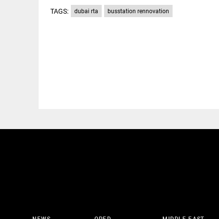
TAGS:
dubai rta
busstation rennovation