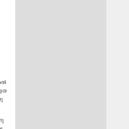
അ​ൽ
എ​യ​
ു​
ു​
യ​