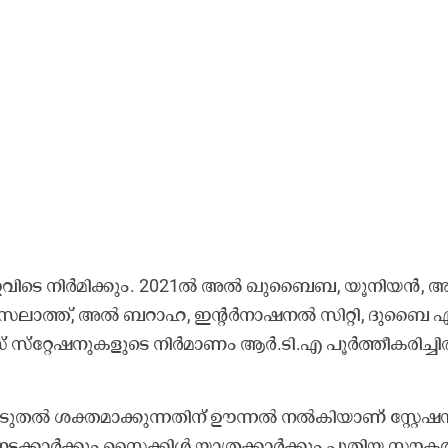
ും ഇ​വി​ടെ നി​ർ​മി​ക്കും. 2021ൽ ​അ​ൽ ഖു​ബൈ​ബ, യൂ​നി​യ​ൻ, 
ി​സ​ലാ​ത്ത്, അ​ൽ ബ​റാ​ഹ, ഇ​ന്‍റ​ർ​നാ​ഷ​ന​ൽ സി​റ്റി, ദു​ബൈ 
്​ സ്​​റ്റേ​ഷ​നു​ക​ളു​ടെ നി​ർ​മാ​ണം ആ​ർ.​ടി.​എ പൂ​ർ​ത്തീ​ക​രി​ച്ചി​ര
ടു​ത​ൽ ശ​ക്ത​മാ​ക്കു​ന്ന​തി​ന്​ ഊ​ന്ന​ൽ ന​ൽ​കി​യാ​ണ് സ്റ്റേ​ഷ​ന
​ട​ക്കാ​ർ​ക്കും സൈ​ക്കി​ൾ യാ​ത്ര​ക്കാ​ർ​ക്കും പു​തി​യ സൗ​ക​ര്