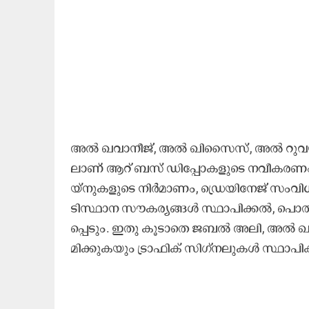
അ​ൽ ഖ​വാ​നീ​ജ്, അ​ൽ ഖി​സൈ​സ്, അ​ൽ റു​വ​യ്യ
ലാ​ണ്​ ആ​റ്​ ബ​സ്​ ഡി​പ്പോ​ക​ളു​ടെ ന​വീ​ക​ര
യ്‌​നു​ക​ളു​ടെ നി​ർ​മാ​ണം, ഡ്രെ​യി​നേ​ജ് സം​വി​ധാ
ടി​സ്ഥാ​ന സൗ​ക​ര്യ​ങ്ങ​ൾ സ്ഥാ​പി​ക്ക​ൽ, പൊ​തു
പ്പെ​ടും. ഇ​തു കൂ​ടാ​തെ ജ​ബ​ൽ അ​ലി, അ​ൽ ഖൂ​സ്
മി​ക്കു​ക​യും ട്രാ​ഫി​ക്​ സി​ഗ്​​ന​ലു​ക​ൾ സ്ഥാ​പി​