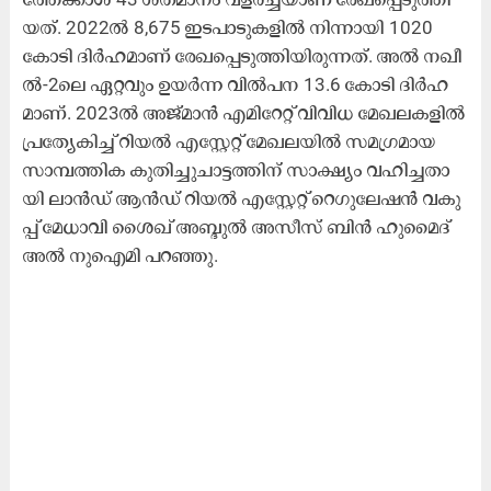
യ​ത്. 2022ല്‍ 8,675 ​ഇ​ട​പാ​ടു​ക​ളി​ല്‍ നി​ന്നാ​യി 1020
കോ​ടി ദി​ര്‍ഹ​മാ​ണ് രേ​ഖ​പ്പെ​ടു​ത്തി​യി​രു​ന്ന​ത്. അ​ൽ ന​ഖീ​
ൽ-2​ലെ ഏ​റ്റ​വും ഉ​യ​ർ​ന്ന വി​ൽ​പ​ന 13.6 കോ​ടി ദി​ർ​ഹ​
മാ​ണ്. 2023ൽ ​അ​ജ്മാ​ൻ എ​മി​റേ​റ്റ് വി​വി​ധ മേ​ഖ​ല​ക​ളി​ൽ
പ്ര​ത്യേ​കി​ച്ച് റി​യ​ൽ എ​സ്റ്റേ​റ്റ് മേ​ഖ​ല​യി​ൽ സ​മ​ഗ്ര​മാ​യ
സാ​മ്പ​ത്തി​ക കു​തി​ച്ചു​ചാ​ട്ട​ത്തി​ന് സാ​ക്ഷ്യം വ​ഹി​ച്ച​താ​
യി ലാ​ൻ​ഡ് ആ​ൻ​ഡ് റി​യ​ൽ എ​സ്റ്റേ​റ്റ് റെ​ഗു​ലേ​ഷ​ൻ വ​കു​
പ്പ് മേ​ധാ​വി ശൈ​ഖ് അ​ബ്ദു​ൽ അ​സീ​സ് ബി​ൻ ഹു​മൈ​ദ്
അ​ൽ നു​ഐ​മി പ​റ​ഞ്ഞു.