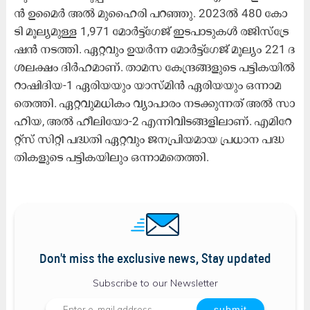
ൻ ഉ​മൈ​ർ അ​ൽ മു​ഹൈ​രി പ​റ​ഞ്ഞു. 2023ൽ 480 ​കോ​
ടി മൂ​ല്യ​മു​ള്ള 1,971 മോ​ർ​ട്ട്‌​ഗേ​ജ് ഇ​ട​പാ​ടു​ക​ൾ ര​ജി​സ്‌​ട്രേ​
ഷ​ൻ ന​ട​ത്തി. ഏ​റ്റ​വും ഉ​യ​ർ​ന്ന മോ​ർ​ട്ട്‌​ഗേ​ജ് മൂ​ല്യം 221 ദ​
ശ​ല​ക്ഷം ദി​ർ​ഹ​മാ​ണ്. താ​മ​സ കേ​ന്ദ്ര​ങ്ങ​ളു​ടെ പ​ട്ടി​ക​യി​ൽ
റാ​ഷി​ദി​യ-1 ഏ​രി​യ​യും യാ​സ്മി​ൻ ഏ​രി​യ​യും ഒ​ന്നാ​മ​
തെ​ത്തി. ഏ​റ്റ​വു​മ​ധി​കം വ്യാ​പാ​രം ന​ട​ക്കു​ന്ന​ത് അ​ൽ സാ​
ഹി​യ, അ​ൽ ഹീ​ലി​യോ-2 എ​ന്നി​വി​ട​ങ്ങ​ളി​ലാ​ണ്. എ​മി​റേ​
റ്റ്സ് സി​റ്റി പ​ദ്ധ​തി ഏ​റ്റ​വും ജ​ന​പ്രി​യ​മാ​യ പ്ര​ധാ​ന പ​ദ്ധ​
തി​ക​ളു​ടെ പ​ട്ടി​ക​യി​ലും ഒ​ന്നാ​മ​തെ​ത്തി.
Don't miss the exclusive news, Stay updated
Subscribe to our Newsletter