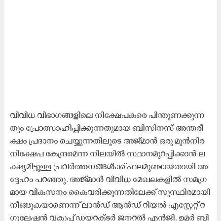
വി​വി​ധ വി​ഭാ​ഗ​ങ്ങ​ളി​ലെ നി​ക്ഷേ​പ​ക​രെ പി​ന്തു​ണ​ക്കു​ന്ന​
തും പ്രോ​ത്സാ​ഹി​പ്പി​ക്കു​ന്ന​തു​മാ​യ ബി​സി​ന​സ്​ അ​ന്ത​രീ​
ക്ഷം പ്ര​ദാ​നം ചെ​യ്യു​ന്ന​തി​ലൂ​ടെ അ​ജ്മാ​ൻ ഒ​രു മു​ൻ​നി​ര
നി​ക്ഷേ​പ കേ​ന്ദ്ര​മെ​ന്ന നി​ല​യി​ൽ സ്ഥാ​ന​മു​റ​പ്പി​ക്കാ​ൻ ല​
ക്ഷ്യ​മി​ട്ടു​ള്ള പ്ര​വ​ര്‍ത്ത​ന​ങ്ങ​ള്‍ക്ക് ഫ​ല​മു​ണ്ടാ​യ​താ​യി അ​
ദ്ദേ​ഹം പ​റ​ഞ്ഞു. അ​ജ്മാ​ൻ വി​വി​ധ മേ​ഖ​ല​ക​ളി​ൽ സ​മ​ഗ്ര​
മാ​യ വി​ക​സ​നം കൈ​വ​രി​ക്കു​ന്ന​തി​ലേ​ക്ക് സു​സ്ഥി​ര​മാ​യി
നീ​ങ്ങു​ക​യാ​ണെ​ന്ന് ലാ​ൻ​ഡ് ആ​ൻ​ഡ് റി​യ​ൽ എ​സ്റ്റേ​റ്റ് റ​
ഗു​ലേ​ഷ​ൻ വ​കു​പ്പ് ഡ​യ​റ​ക്ട​ർ ജ​ന​റ​ൽ എ​ൻ​ജി. ഉ​മ​ർ ബി​