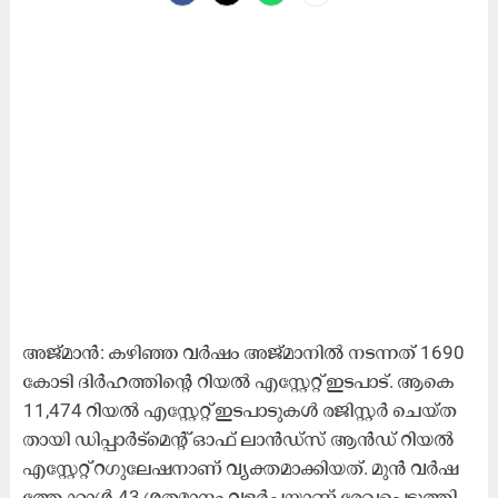
അ​ജ്മാ​ന്‍: ക​ഴി​ഞ്ഞ വ​ര്‍ഷം അ​ജ്മാ​നി​ല്‍ ന​ട​ന്ന​ത് 1690
കോ​ടി ദി​ര്‍ഹ​ത്തി​ന്‍റെ റി​യ​ൽ എ​സ്റ്റേ​റ്റ് ഇ​ട​പാ​ട്. ആ​കെ
11,474 റി​യ​ൽ എ​സ്റ്റേ​റ്റ് ഇ​ട​പാ​ടു​ക​ൾ ര​ജി​സ്റ്റ​ർ ചെ​യ്ത​
താ​യി ഡി​പ്പാ​ർ​ട്മെ​ന്റ് ഓ​ഫ് ലാ​ൻ​ഡ്സ് ആ​ൻ​ഡ് റി​യ​ൽ
എ​സ്റ്റേ​റ്റ് റ​ഗു​ലേ​ഷ​നാ​ണ്​ വ്യ​ക്ത​മാ​ക്കി​യ​ത്. മു​ൻ വ​ർ​ഷ​
ത്തേ​ക്കാ​ൾ 43 ശ​ത​മാ​നം വ​ള​ർ​ച്ച​യാ​ണ് രേ​ഖ​പ്പെ​ടു​ത്തി​