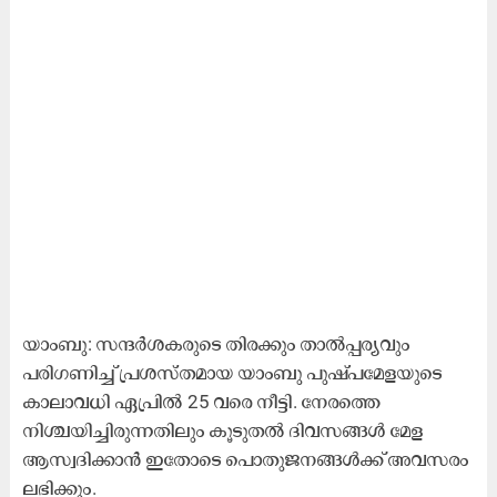
യാംബു: സന്ദർശകരുടെ തിരക്കും താൽപ്പര്യവും
പരിഗണിച്ച് പ്രശസ്തമായ യാംബു പുഷ്പമേളയുടെ
കാലാവധി ഏപ്രിൽ 25 വരെ നീട്ടി. നേരത്തെ
നിശ്ചയിച്ചിരുന്നതിലും കൂടുതൽ ദിവസങ്ങൾ മേള
ആസ്വദിക്കാൻ ഇതോടെ പൊതുജനങ്ങൾക്ക് അവസരം
ലഭിക്കും.