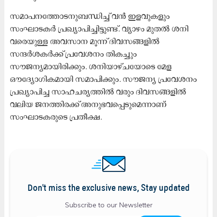
സമാപനത്തോടനുബന്ധിച്ച് വൻ ഇളവുകളും
സംഘാടകർ പ്രഖ്യാപിച്ചിട്ടുണ്ട്. വ്യാഴം മുതൽ ശനി
വരെയുള്ള അവസാന മൂന്ന് ദിവസങ്ങളിൽ
സന്ദർശകർക്ക് പ്രവേശനം തികച്ചും
സൗജന്യമായിരിക്കും. ശനിയാഴ്ചയോടെ മേള
ഔദ്യോഗികമായി സമാപിക്കും. സൗജന്യ പ്രവേശനം
പ്രഖ്യാപിച്ച സാഹചര്യത്തിൽ വരും ദിവസങ്ങളിൽ
വലിയ ജനത്തിരക്ക് അനുഭവപ്പെടുമെന്നാണ്
സംഘാടകരുടെ പ്രതീക്ഷ.
Don't miss the exclusive news, Stay updated
Subscribe to our Newsletter