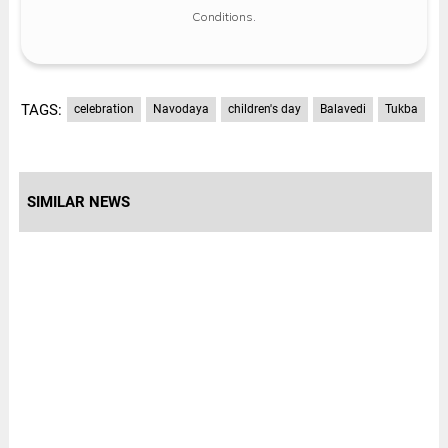
Conditions
.
TAGS:
celebration
Navodaya
children's day
Balavedi
Tukba
SIMILAR NEWS