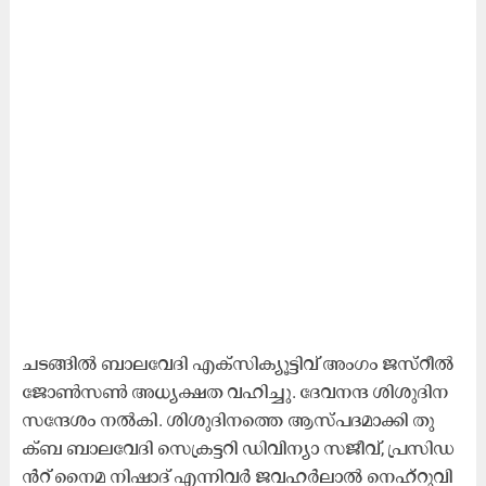
ച​ട​ങ്ങി​ൽ ബാ​ല​വേ​ദി എ​ക്സി​ക്യൂ​ട്ടി​വ് അം​ഗം ജ​സ്റീ​ൽ
ജോ​ൺ​സ​ൺ അ​ധ്യ​ക്ഷ​ത വ​ഹി​ച്ചു. ദേ​വ​ന​ന്ദ ശി​ശു​ദി​ന
സ​ന്ദേ​ശം ന​ൽ​കി. ശി​ശു​ദി​ന​ത്തെ ആ​സ്പ​ദ​മാ​ക്കി തു​
ക്ബ ബാ​ല​വേ​ദി സെ​ക്ര​ട്ട​റി ഡി​വി​ന്യാ സ​ജീ​വ്, പ്ര​സി​ഡ​
ൻ​റ്​ നൈ​മ നി​ഷാ​ദ് എ​ന്നി​വ​ർ ജ​വ​ഹ​ർ​ലാ​ൽ നെ​ഹ്​​റു​വി​