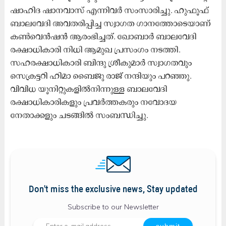
ഷാഹിദ ഷാനവാസ് എന്നിവർ സംസാരിച്ചു. ഹുഫൂഫ്
ബാലവേദി അവതരിപ്പിച്ച സ്വാഗത ഗാനത്തോടെയാണ്
കൺവെൻഷൻ ആരംഭിച്ചത്. ഖോബാർ ബാലവേദി
രക്ഷാധികാരി നിധി ആമുഖ പ്രസംഗം നടത്തി.
സഹരക്ഷാധികാരി ബിന്ദു ശ്രീകുമാർ സ്വാഗതവും
സെക്രട്ടറി ഹിമാ ബൈജു രാജ് നന്ദിയും പറഞ്ഞു.
വിവിധ യൂനിറ്റുകളിൽനിന്നുള്ള ബാലവേദി
രക്ഷാധികാരികളും പ്രവർത്തകരും നവോദയ
നേതാക്കളും ചടങ്ങിൽ സംബന്ധിച്ചു.
Don't miss the exclusive news, Stay updated
Subscribe to our Newsletter