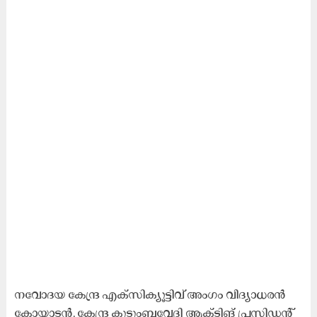
നവോദയ കേന്ദ്ര എക്സിക്യൂട്ടിവ് അംഗം വിദ്യാധരൻ
കോയാടൻ, കേന്ദ്ര കുടുംബവേദി ആക്ടിങ് പ്രസിഡന്‍റ്