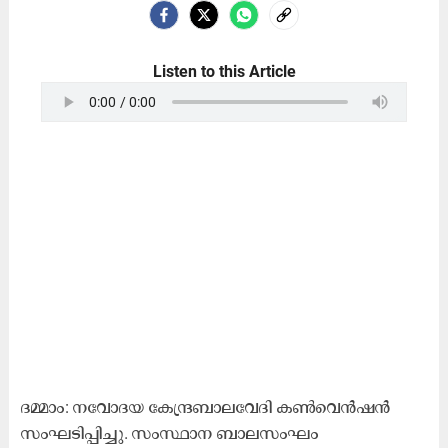
Listen to this Article
ദമ്മാം: നവോദയ കേന്ദ്രബാലവേദി കൺവെൻഷൻ
സംഘടിപ്പിച്ചു. സംസ്ഥാന ബാലസംഘം