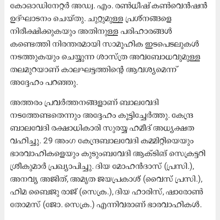
കോഓഡിനേറ്റർ അഡ്വ. എം. രൺധീഷ് കൺവെൻഷൻ
ഉദ്ഘാടനം ചെയ്തു. ചുറ്റുമുള്ള പ്രശ്നങ്ങളെ
നിരീക്ഷിക്കുകയും അതിനുള്ള പരിഹാരങ്ങൾ
കണ്ടെത്തി നിരന്തരമായി സാമൂഹിക ഇടപെടലുകൾ
നടത്തുകയും ചെയ്യുന്ന ശാസ്ത്ര അവബോധവുമുള്ള
തലമുറയാണ് കാലഘട്ടത്തിന്‍റെ ആവശ്യമെന്ന്
അദ്ദേഹം പറഞ്ഞു.
അത്തരം പ്രവർത്തനങ്ങളാണ് ബാലവേദി
നടത്തേണ്ടതെന്നും അദ്ദേഹം കൂട്ടിച്ചേർത്തു. കേന്ദ്ര
ബാലവേദി രക്ഷാധികാരി സുരയ്യ ഹമീദ് അധ്യക്ഷത
വഹിച്ചു. 29 അംഗ കേന്ദ്രബാലവേദി കമ്മിറ്റിയെയും
ഭാരവാഹികളെയും കുടുംബവേദി ആക്ടിങ് സെക്രട്ടറി
ശ്രീകുമാർ പ്രഖ്യാപിച്ചു. ദിയ മോഹൻദാസ് (പ്രസി.),
അനവ്യ അജിത്, അമൃത ജയപ്രകാശ് (വൈസ് പ്രസി.),
ഹിമ ബൈജു രാജ് (സെക്ര.), ദിയ ഹാരിസ്, ഷാരോൺ
തോമസ് (ജോ. സെക്ര.) എന്നിവരാണ് ഭാരവാഹികൾ.