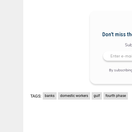
Don't miss th
Sub
By subscribin
TAGS:
banks
domestic workers
gulf
fourth phase