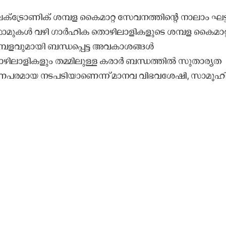
ക്ട്രോണിക് ശമ്പള കൈമാറ്റ സേവനത്തിന്റെ നാലാം ഘട്
്‌ഫോമുകൾ വഴി ഗാർഹിക തൊഴിലാളികളുടെ ശമ്പള കൈമാറ്
്പളവുമായി ബന്ധപ്പെട്ട അവകാശങ്ങൾ
ഴിലാളികളും തമ്മിലുള്ള കരാർ ബന്ധത്തിൽ സുതാര്യത
ള ഒരു ഗുണപരമായ നടപടിയാണെന്ന് മാനവ വിഭവശേഷി, സാമൂ