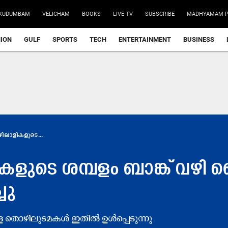
KUDUMBAM
VELICHAM
BOOKS
LIVE TV
SUBSCRIBE
MADHYAMAM P
NION
GULF
SPORTS
TECH
ENTERTAINMENT
BUSINESS
ലാളികളുടെ...
ുടെ ശമ്പളം ബാങ്ക് വഴി ക
ചു
ള തൊഴിലുടമകൾ ഇതിൽ ഉൾപ്പെടുന്നു