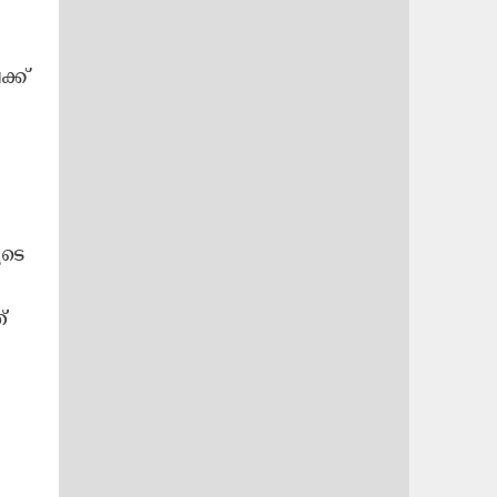
്ക്
ുടെ
്