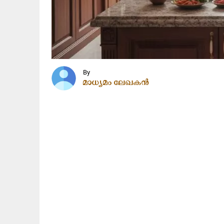
By
മാധ്യമം ലേഖകൻ