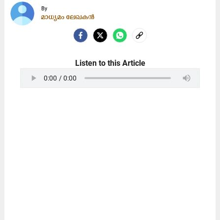
By
മാധ്യമം ലേഖകൻ
Listen to this Article