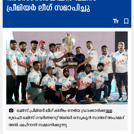
പ്രീമിയർ ലീഗ് സമാപിച്ചു
text_fields
bookmark_border
ഖമിസ് പ്രീമിയർ ലീഗ് കിരീടം നേടിയ ഡ്രാക്കാരിക്കുള്ള
camera_alt
ട്രോഫി ഖമിസ് ഗവർണറേറ്റ് അണ്ടർ സെക്രട്ടറി സാഅദ് അഹമ്മദ്
അൽ ഷഹ്റാനി സമ്മാനിക്കുന്നു