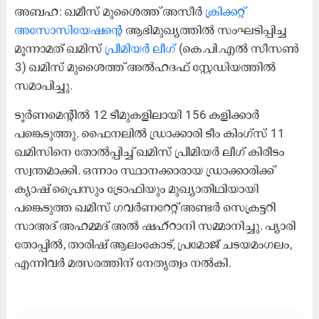
അബഹ: ഖമീസ് മുശൈത്ത് അസീർ
ക്രിക്കറ്റ്
അസോസിയേഷന്റെ
ആഭിമുഖ്യത്തിൽ സംഘടിപ്പിച്ച
മൂന്നാമത് ഖമിസ്
പ്രീമിയർ ലീഗ്
(കെ.പി.എൽ സീസൺ
3) ഖമിസ് മുശൈത്ത് അൽഹദഫ് സ്റ്റേഡിയത്തിൽ
സമാപിച്ചു.
ടൂർണമെന്റിൽ 12 ടീമുകളിലായി 156 കളിക്കാർ
പങ്കെടുത്തു. ഫൈനലിൽ ഡ്രാക്കാരി ടീം കിംഗ്സ് 11
ഖമിസിനെ തോൽപ്പിച്ച് ഖമിസ് പ്രീമിയർ ലീഗ് കിരീടം
സ്വന്തമാക്കി. ഒന്നാം സ്ഥാനക്കാരായ ഡ്രാക്കാരിക്ക്
ക്യാഷ് പ്രൈസും ട്രോഫിയും മുഖ്യാതിഥിയായി
പങ്കെടുത്ത ഖമിസ് ഗവർണറേറ്റ് അണ്ടർ സെക്രട്ടറി
സാഅദ് അഹമ്മദ് അൽ ഷഹ്റാനി സമ്മാനിച്ചു. പ്യാരി
തോപ്പിൽ, താരിഷ് ആലംകോട്, പ്രമോജ് ചടയമംഗലം,
എന്നിവർ മത്സരത്തിന് നേതൃത്വം നൽകി.