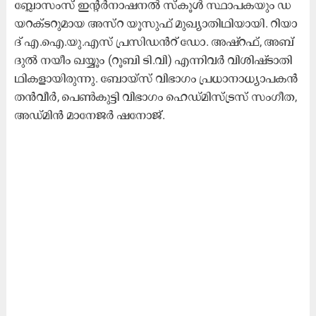
ബ്ലോ​സം​സ് ഇ​ന്‍റ​ർ​നാ​ഷ​ന​ൽ സ്‌​കൂ​ൾ സ്ഥാ​പ​ക​യും ഡ​
യ​റ​ക്‌​ട​റു​മാ​യ അ​സ്‌​റ യൂ​സു​ഫ് മു​ഖ്യാ​തി​ഥി​യാ​യി. റി​യാ​
ദ്​ എ.​ഐ.​യു.​എ​സ് പ്ര​സി​ഡ​ൻ​റ് ഡോ. ​അ​ഷ്‌​റ​ഫ്, അ​ബ്​​
ദു​ൽ ന​യീം ഖ​യ്യൂം (റൂ​ബി ടി.​വി) എ​ന്നി​വ​ർ വി​ശി​ഷ്​​ടാ​തി​
ഥി​ക​ളാ​യി​രു​ന്നു. ബോ​യ്‌​സ് വി​ഭാ​ഗം പ്ര​ധാ​നാ​ധ്യാ​പ​ക​ൻ
ത​ൻ​വീ​ർ, പെ​ൺ​കു​ട്ടി വി​ഭാ​ഗം ഹെ​ഡ്മി​സ്ട്ര​സ് സം​ഗീ​ത,
അ​ഡ്മി​ൻ മാ​നേ​ജ​ർ ഷ​നോ​ജ്.