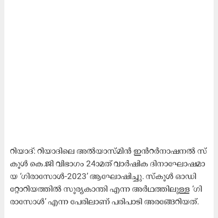
റി​യാ​ദ്​: റി​യാ​ദി​ലെ അ​ൽ​യാ​സ്മി​ൻ ഇ​ൻ​റ​ർ​നാ​ഷ​ന​ൽ സ്‌​
കൂ​ൾ കെ.​ജി വി​ഭാ​ഗം 24ാമ​ത് വാ​ർ​ഷി​ക ദി​നാ​ഘോ​ഷ​മാ​
യ ‘ഗി​രാ​സോ​ൾ-2023’ ആ​ഘോ​ഷി​ച്ചു. സ്​​കൂ​ൾ ഓ​ഡി​
റ്റോ​റി​യ​ത്തി​ൽ സൂ​ര്യ​കാ​ന്തി എ​ന്ന അ​ർ​ഥ​ത്തി​ലു​ള്ള ‘ഗി​
രാ​സോ​ൾ’ എ​ന്ന പേ​രി​ലാ​ണ്​ പ​രി​പാ​ടി അ​ര​ങ്ങേ​റി​യ​ത്.