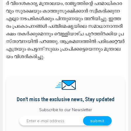
ർ വി​ദേ​ശ​കാ​ര്യ മ​ന്ത്രാ​ല​യം, രാ​ജ്യ​ത്തി​ന്റെ പ​ര​മാ​ധി​കാ​ര​
വും സു​ര​ക്ഷ​യും കാ​ത്തു​സൂ​ക്ഷി​ക്കാ​ൻ സ്വീ​ക​രി​ക്കു​ന്ന
എ​ല്ലാ ന​ട​പ​ടി​ക​ൾ​ക്കും പി​ന്തു​ണ​യും അ​റി​യി​ച്ചു. ഇ​ത്ത​
രം പ്ര​കോ​പ​ന​ങ്ങ​ൾ പ​ശ്ചി​മേ​ഷ്യ​യി​ലെ സ​മാ​ധാ​നാ​ന്ത​രീ​
ക്ഷം ത​ക​ർ​ക്കു​മെ​ന്നും വെ​ള്ളി​യാ​ഴ്ച പു​റ​ത്തി​റ​ക്കി​യ പ്ര​
സ്താ​വ​ന​യി​ൽ പ​റ​ഞ്ഞു. ആ​ക്ര​മ​ണ​ത്തി​ൽ പ​രി​ക്കേ​റ്റ​വ​ർ
എ​ത്ര​യും പെ​ട്ട​ന്ന് സു​ഖം പ്രാ​പി​ക്ക​ട്ടെ​യെ​ന്നും മ​ന്ത്രാ​ല​
യം വി​ശ​ദീ​ക​രി​ച്ചു.
Don't miss the exclusive news, Stay updated
Subscribe to our Newsletter