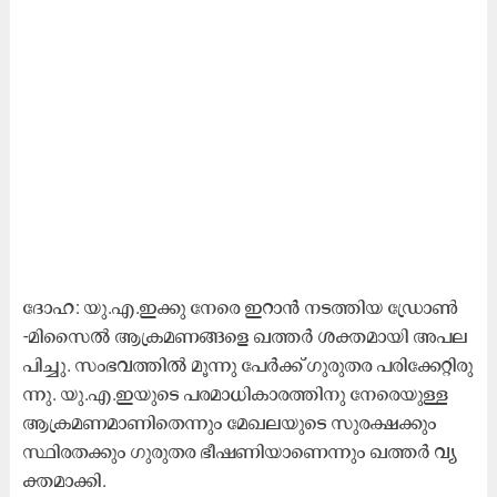
ദോ​ഹ: യു.​എ.​ഇ​ക്കു നേ​രെ ഇ​റാ​ൻ ന​ട​ത്തി​യ ഡ്രോ​ൺ
-മി​സൈ​ൽ ആ​ക്ര​മ​ണ​ങ്ങ​ളെ ഖ​ത്ത​ർ ശ​ക്ത​മാ​യി അ​പ​ല​
പി​ച്ചു. സം​ഭ​വ​ത്തി​ൽ മൂ​ന്നു പേ​ർ​ക്ക് ഗു​രു​ത​ര പ​രി​ക്കേ​റ്റി​രു​
ന്നു. യു.​എ.​ഇ​യു​ടെ പ​ര​മാ​ധി​കാ​ര​ത്തി​നു നേ​രെ​യു​ള്ള
ആ​ക്ര​മ​ണ​മാ​ണി​തെ​ന്നും മേ​ഖ​ല​യു​ടെ സു​ര​ക്ഷ​ക്കും
സ്ഥി​ര​ത​ക്കും ഗു​രു​ത​ര ഭീ​ഷ​ണി​യാ​ണെ​ന്നും ഖ​ത്ത​ർ വ്യ​
ക്ത​മാ​ക്കി.