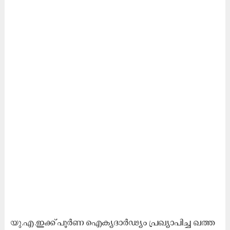
യു.​എ.​ഇ​ക്ക് പൂ​ർ​ണ ഐ​ക്യ​ദാ​ർ​ഢ്യം പ്ര​ഖ്യാ​പി​ച്ച ഖ​ത്ത​