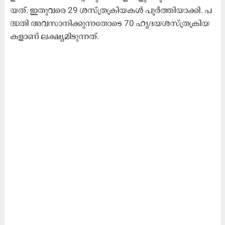
യ​ത്. ഇ​തു​വ​രെ 29 ശ​സ്ത്ര​ക്രി​യ​ക​ൾ പൂ​ർ​ത്തി​യാ​ക്കി. പ​
ദ്ധ​തി അ​വ​സാ​നി​ക്കു​ന്ന​തോ​ടെ 70 ഹൃ​ദ​യ​ശ​സ്ത്ര​ക്രി​യ​
ക​ളാ​ണ് ല​ക്ഷ്യ​മി​ടു​ന്ന​ത്.