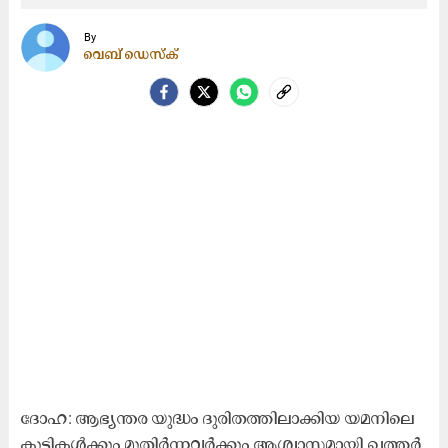
By
വെബ് ഡെസ്ക്
ദോ​ഹ: ആ​ഭ്യ​ന്ത​ര യു​ദ്ധം ദു​രി​ത​ത്തി​ലാ​ക്കി​യ യ​മ​നി​ലെ
കു​ട്ടി​ക​ൾ​ക്കും മു​തി​ർ​ന്ന​വ​ർ​ക്കും ആ​ശ്വാ​സ​മാ​യി ഖ​ത്ത​ർ