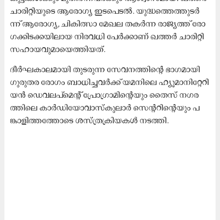
ചാ​രി​റ്റി​യു​ടെ ആ​രോ​ഗ്യ ഇ​ട​പെ​ട​ൽ. യു​ദ്ധ​ത്തെ​ത്തു​ട​ർ​
ന്ന് ആ​രോ​ഗ്യ, ചി​കി​ത്സാ മേ​ഖ​ല ത​ക​ർ​ന്ന രാ​ജ്യ​ത്ത് രോ​
ഗ​ക്കി​ട​ക്ക​യി​ലാ​യ നി​ര​വ​ധി പേ​ർ​ക്കാ​ണ് ഖ​ത്ത​ർ ചാ​രി​റ്റി
സ​ഹാ​യ​വു​മാ​യെ​ത്തി​യ​ത്.
ദീ​ർ​ഘ​കാ​ല​മാ​യി തു​ട​രു​ന്ന സേ​വ​ന​ത്തി​ന്റെ ഭാ​ഗ​മാ​യി
ഗു​രു​ത​ര രോ​ഗം ബാ​ധി​ച്ച​വ​ർ​ക്ക് യ​മ​നി​ലെ ഹ്യൂ​മാ​നി​റ്റേ​റി​
യ​ൻ ഡെ​വ​ല​പ്‌​മെ​ന്റ് പ്രോ​ഗ്രാ​മി​ന്റെ​യും തൈ​സ് ന​ഗ​ര​
ത്തി​ലെ കാ​ർ​ഡി​യോ​വാ​സ്‌​കു​ലാ​ർ സെ​ന്റ​റി​ന്റെ​യും പ​
ങ്കാ​ളി​ത്ത​ത്തോ​ടെ ശ​സ്ത്ര​ക്രി​യ​ക​ൾ ന​ട​ത്തി.