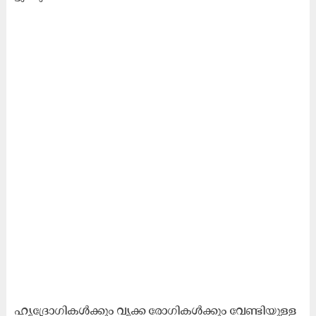
ഹൃ​ദ്രോ​ഗി​ക​ൾ​ക്കും വൃ​ക്ക രോ​ഗി​ക​ൾ​ക്കും വേ​ണ്ടി​യു​ള്ള