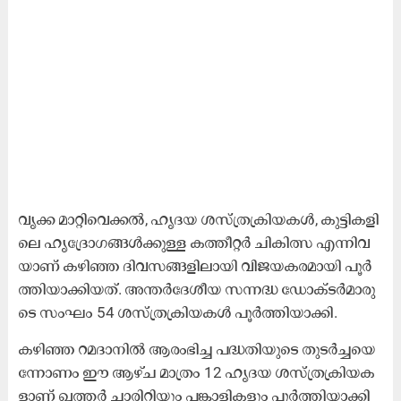
വൃ​ക്ക മാ​റ്റി​വെ​ക്ക​ൽ, ഹൃ​ദ​യ ശ​സ്ത്ര​ക്രി​യ​ക​ൾ, കു​ട്ടി​ക​ളി​
ലെ ഹൃ​ദ്രോ​ഗ​ങ്ങ​ൾ​ക്കു​ള്ള ക​ത്തീ​റ്റ​ർ ചി​കി​ത്സ എ​ന്നി​വ​
യാ​ണ് ക​ഴി​ഞ്ഞ ദി​വ​സ​ങ്ങ​ളി​ലാ​യി വി​ജ​യ​ക​ര​മാ​യി പൂ​ർ​
ത്തി​യാ​ക്കി​യ​ത്. അ​ന്ത​ർ​ദേ​ശീ​യ സ​ന്ന​ദ്ധ ഡോ​ക്ട​ർ​മാ​രു​
ടെ സം​ഘം 54 ശ​സ്ത്ര​ക്രി​യ​ക​ൾ പൂ​ർ​ത്തി​യാ​ക്കി.
ക​ഴി​ഞ്ഞ റ​മ​ദാ​നി​ൽ ആ​രം​ഭി​ച്ച പ​ദ്ധ​തി​യു​ടെ തു​ട​ർ​ച്ച​യെ​
ന്നോ​ണം ഈ ​ആ​ഴ്ച മാ​ത്രം 12 ഹൃ​ദ​യ ശ​സ്ത്ര​ക്രി​യ​ക​
ളാ​ണ് ഖ​ത്ത​ർ ചാ​രി​റ്റി​യും പ​ങ്കാ​ളി​ക​ളും പൂ​ർ​ത്തി​യാ​ക്കി​