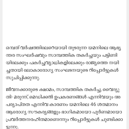
ഒ​മ്പ​ത് വ​ർ​ഷ​ത്തി​ലേ​റെ​യാ​യി തു​ട​രു​ന്ന യ​മ​നി​ലെ ആ​ഭ്യ​
ന്ത​ര സം​ഘ​ർ​ഷ​വും സാ​മ്പ​ത്തി​ക ത​ക​ർ​ച്ച​യും പ​ട്ടി​ണി​
യി​ലേ​ക്കും പ​ക​ർ​ച്ച​വ്യാ​ധി​ക​ളി​ലേ​ക്കും രാ​ജ്യ​ത്തെ ന​യി​
ച്ച​താ​യി ലോ​കാ​രോ​ഗ്യ സം​ഘ​ട​ന​യു​ടെ റി​പ്പോ​ർ​ട്ടു​ക​ൾ
സൂ​ചി​പ്പി​ക്കു​ന്നു.
ജീ​വ​ന​ക്കാ​രു​ടെ ക്ഷാ​മം, സാ​മ്പ​ത്തി​ക ത​ക​ർ​ച്ച, വൈ​ദ്യു​
തി- മ​രു​ന്ന്, മെ​ഡി​ക്ക​ൽ ഉ​പ​ക​ര​ണ​ങ്ങ​ൾ എ​ന്നി​വ​യും അ​
പ​ര്യാ​പ്ത​ത എ​ന്നി​വ കാ​ര​ണം യ​മ​നി​ലെ 46 ശ​ത​മാ​നം
ആ​രോ​ഗ്യ സൗ​ക​ര്യ​ങ്ങ​ളും ഭാ​ഗി​ക​മാ​യോ പൂ​ർ​ണ​മാ​യോ
പ്ര​വ​ർ​ത്ത​ന​ര​ഹി​ത​മാ​ണെ​ന്നും റി​പ്പോ​ർ​ട്ടു​ക​ൾ ചൂ​ണ്ടി​ക്കാ​
ട്ടു​ന്നു.