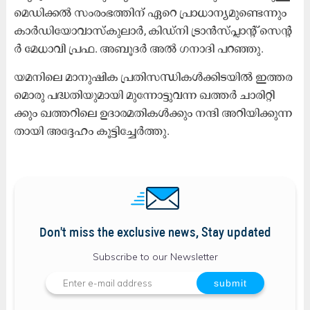
മെ​ഡി​ക്ക​ൽ സം​രം​ഭ​ത്തി​ന് ഏ​റെ പ്രാ​ധാ​ന്യ​മു​ണ്ടെ​ന്നും
കാ​ർ​ഡി​യോ​വാ​സ്‌​കു​ലാ​ർ, കി​ഡ്‌​നി ട്രാ​ൻ​സ്പ്ലാ​ന്റ് സെ​ന്റ​
ർ മേ​ധാ​വി പ്ര​ഫ. അ​ബൂ​ദ​ർ അ​ൽ ഗ​നാ​ദി പ​റ​ഞ്ഞു.
യ​മ​നി​ലെ മാ​നു​ഷി​ക പ്ര​തി​സ​ന്ധി​ക​ൾ​ക്കി​ട​യി​ൽ ഇ​ത്ത​ര​
മൊ​രു പ​ദ്ധ​തി​യു​മാ​യി മു​ന്നോ​ട്ടു​വ​ന്ന ഖ​ത്ത​ർ ചാ​രി​റ്റി​
ക്കും ഖ​ത്ത​റി​ലെ ഉ​ദാ​ര​മ​തി​ക​ൾ​ക്കും ന​ന്ദി അ​റി​യി​ക്കു​ന്ന​
താ​യി അ​ദ്ദേ​ഹം കൂ​ട്ടി​ച്ചേ​ർ​ത്തു.
Don't miss the exclusive news, Stay updated
Subscribe to our Newsletter