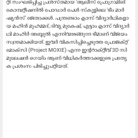
റ്റി സം​ഘ​ടി​പ്പി​ച്ച പ്ര​ശ​സ്ത​മാ​യ 'ആ​ലീ​സ് പ്രോ​ഗ്രാ​മി​ങ്
കോ​മ്പ​റ്റീ​ഷ​നി​ൽ പോ​ഡാ​ർ പേ​ൾ സ്കൂ​ളി​ലെ 'ടീം ​മാ​ർ​
ഷ്യ​ൻ​സ്' ജേ​താ​ക്ക​ൾ. പ​ന്ത്ര​ണ്ടാം ക്ലാ​സ് വി​ദ്യാ​ർ​ഥി​ക​ളാ​
യ മ​ഹി​ൻ മു​ഹ​മ്മ​ദ്, ദി​വ്യ മു​കേ​ഷ്, എ​ട്ടാം ക്ലാ​സ് വി​ദ്യാ​ർ​
ഥി മാ​ഹി​ർ അ​ബ്ദു​ൽ എ​ന്നി​വ​ര​ട​ങ്ങു​ന്ന ടീ​മാ​ണ് വി​ജ​യം
സ്വ​ന്ത​മാ​ക്കി​യ​ത്. ഇ​വ​ർ വി​ക​സി​പ്പി​ച്ചെ​ടു​ത്ത പ്രോ​ജ​ക്റ്റ്
മോ​ക്സി (Project MOXIE) എ​ന്ന ഇ​ന്റ​റാ​ക്റ്റീ​വ് 3D സി​
മു​ലേ​ഷ​ൻ ഗെ​യിം ആ​ണ് വി​ധി​ക​ർ​ത്താ​ക്ക​ളു​ടെ പ്ര​ത്യേ​
ക പ്ര​ശം​സ പി​ടി​ച്ചു​പ​റ്റി​യ​ത്.