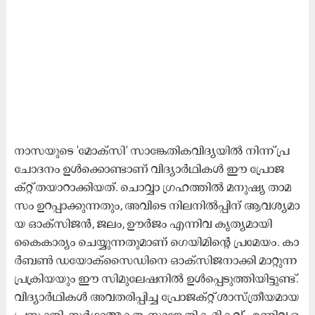
നാ​സ​യു​ടെ 'മോ​ക്സി' സാ​ങ്കേ​തി​ക​വി​ദ്യ​യി​ൽ നി​ന്ന് പ്ര​
ചോ​ദ​നം ഉ​ൾ​ക്കൊ​ണ്ടാ​ണ് വി​ദ്യാ​ർ​ഥി​ക​ൾ ഈ ​പ്രോ​ജ​
ക്റ്റ് ത​യാ​റാ​ക്കി​യ​ത്. ചൊ​വ്വാ ഗ്ര​ഹ​ത്തി​ൽ മ​നു​ഷ്യ താ​മ​
സം ഉ​റ​പ്പാ​ക്കു​ന്ന​തും, അ​വി​ടെ നി​ല​നി​ൽ​പ്പി​ന് ആ​വ​ശ്യ​മാ​
യ ഓ​ക്സി​ജ​ൻ, ജ​ലം, ഊ​ർ​ജം എ​ന്നി​വ കൃ​ത്യ​മാ​യി
കൈ​കാ​ര്യം ചെ​യ്യു​ന്ന​തു​മാ​ണ് ഗെ​യി​മി​ന്റെ പ്ര​മേ​യം. കാ​
ർ​ബ​ൺ ഡ​യോ​ക്സൈ​ഡി​നെ ഓ​ക്സി​ജ​നാ​ക്കി മാ​റ്റു​ന്ന
പ്ര​ക്രി​യ​യും ഈ ​സി​മു​ലേ​ഷ​നി​ൽ ഉ​ൾ​പ്പെ​ടു​ത്തി​യി​ട്ടു​ണ്ട്.
വി​ദ്യാ​ർ​ഥി​ക​ൾ അ​വ​ത​രി​പ്പി​ച്ച പ്രോ​ജ​ക്റ്റ് ശാ​സ്ത്രീ​യ​മാ​യ
പ്ര​സ​ക്തി, സ​ർ​ഗാ​ത്മ​ക​ത, സാ​ങ്കേ​തി​ക മി​ക​വ് എ​ന്നി​വ ഒ​