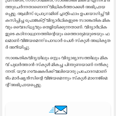
ത്തു​ചേ​ർ​ന്ന​താ​ണെ​ന്ന് വി​ധി​ക​ർ​ത്താ​ക്ക​ൾ അ​ഭി​പ്രാ​യ​
പ്പെ​ട്ടു. ആ​ലീ​സ് പ്രോ​ഗ്രാ​മി​ങ് പ്ലാ​റ്റ്‌​ഫോം ഉ​പ​യോ​ഗി​ച്ച് വി​
ക​സി​പ്പി​ച്ച പ്രോ​ജ​ക്റ്റ് വി​ദ്യാ​ർ​ഥി​ക​ളു​ടെ സാ​ങ്കേ​തി​ക മി​ക​
വും വൈ​ദ​ഗ്ധ്യ​വും തെ​ളി​യി​ക്കു​ന്ന​താ​ണ്. വി​ദ്യാ​ർ​ഥി​ക​
ളു​ടെ ക​ഠി​നാ​ധ്വാ​ന​ത്തി​ന്റെ​യും ഒ​ത്തൊ​രു​മ​യു​ടെ​യും ഫ​
ല​മാ​ണ് വി​ജ​യ​മെ​ന്ന് പോ​ഡാ​ർ പേ​ൾ സ്കൂ​ൾ അ​ധി​കൃ​ത​
ർ അ​റി​യി​ച്ചു.
സാ​ങ്കേ​തി​ക​വി​ദ്യ​യി​ലും സ്റ്റെം ​വി​ദ്യാ​ഭ്യാ​സ​ത്തി​ലും മി​ക​
വ് പു​ല​ർ​ത്താ​ൻ സ്കൂ​ൾ മി​ക​ച്ച പി​ന്തു​ണ​യാ​ണ് ന​ൽ​കു​
ന്ന​ത്. യു​വ ഗ​വേ​ഷ​ക​ർ​ക്ക് വ​ലി​യൊ​രു പ്ര​ചോ​ദ​ന​മാ​ണ്
ടീം ​മാ​ർ​ഷ്യ​ൻ​സി​ന്റെ വി​ജ​യ​മെ​ന്നും സ്കൂ​ൾ മാ​നേ​ജ്മെ​
ന്റ് അ​ഭി​പ്രാ​യ​പ്പെ​ട്ടു.