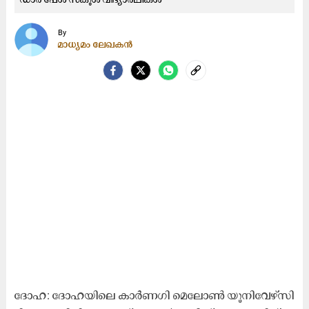
By
മാധ്യമം ലേഖകൻ
ദോ​ഹ: ദോ​ഹ​യി​ലെ കാ​ർ​ണ​ഗി മെ​ലോ​ൺ യൂ​നി​വേ​ഴ്സി​