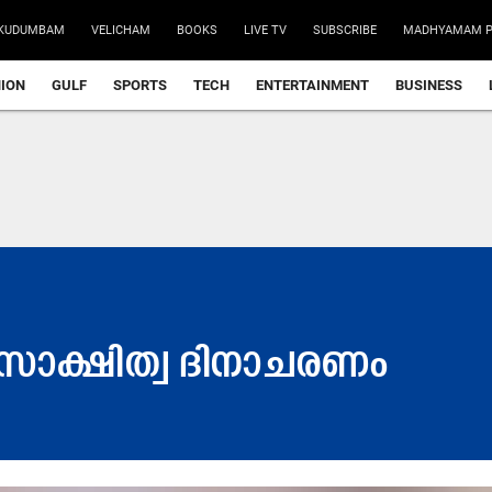
KUDUMBAM
VELICHAM
BOOKS
LIVE TV
SUBSCRIBE
MADHYAMAM P
NION
GULF
SPORTS
TECH
ENTERTAINMENT
BUSINESS
​സാ​ക്ഷി​ത്വ ദി​നാ​ച​ര​ണം