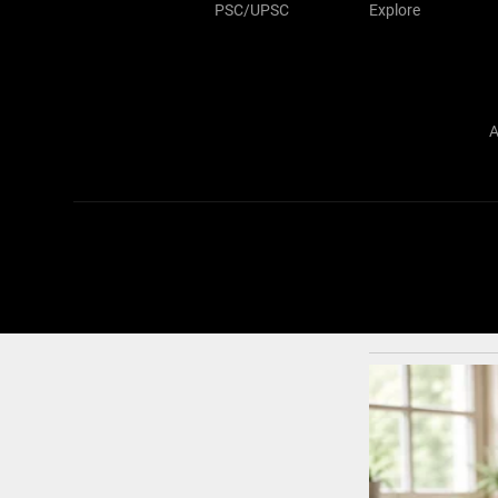
PSC/UPSC
Explore
A