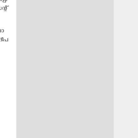
്റ്‌
ോ​
ീ​പ​