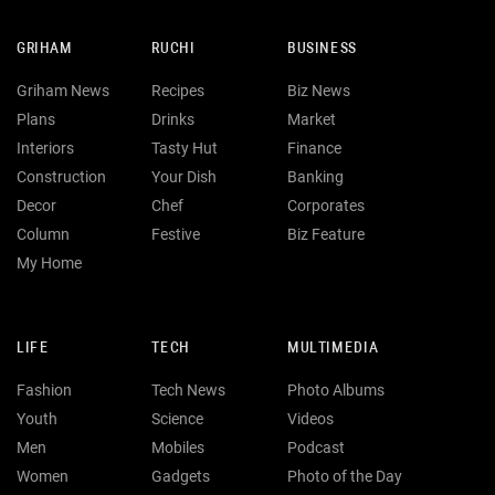
GRIHAM
RUCHI
BUSINESS
Griham News
Recipes
Biz News
Plans
Drinks
Market
Interiors
Tasty Hut
Finance
Construction
Your Dish
Banking
Decor
Chef
Corporates
Column
Festive
Biz Feature
My Home
LIFE
TECH
MULTIMEDIA
Fashion
Tech News
Photo Albums
Youth
Science
Videos
Men
Mobiles
Podcast
Women
Gadgets
Photo of the Day