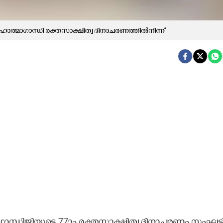
ച മ​ഹാ​ത്മാ​ഗാ​ന്ധി ര​ക്ത​സാ​ക്ഷി​ത്വ ദി​നാ​ച​ര​ണ​ത്തി​ൽ​നി​ന്ന്
ി ഗാ​ന്ധി​ജി​യു​ടെ 77ാം ര​ക്ത​സാ​ക്ഷി​ത്വ ദി​നാ​ച​ര​ണം സം​ഘ​ടി​പ