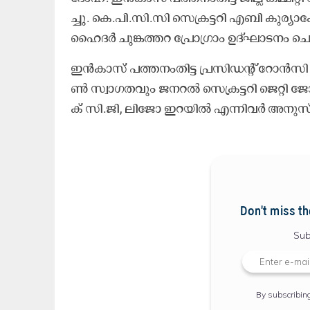
ച്ചു. കെ.​പി.​സി.​സി സെ​ക്ര​ട്ട​റി എ​ബി കു​ര്യാ​ക
ഹൈ​ദ​ർ ചു​ങ്ക​ത്ത​റ പ്രോ​ഗ്രാം ഉ​ദ്ഘാ​ട​നം ചെ
ഇ​ൻ​കാ​സ് പ​ത്ത​നം​തി​ട്ട പ്ര​സി​ഡ​ന്റ്‌ റോ​ൻ​സ
ൺ സ്വാ​ഗ​ത​വും ജ​ന​റ​ൽ സെ​ക്ര​ട്ട​റി ജെ​റ്റി ജോ​
ക് സി.​ജി, ലി​ജോ ഇ​റ​യി​ൽ എ​ന്നി​വ​ർ അ​നു​
Don't miss th
Sub
By subscribin