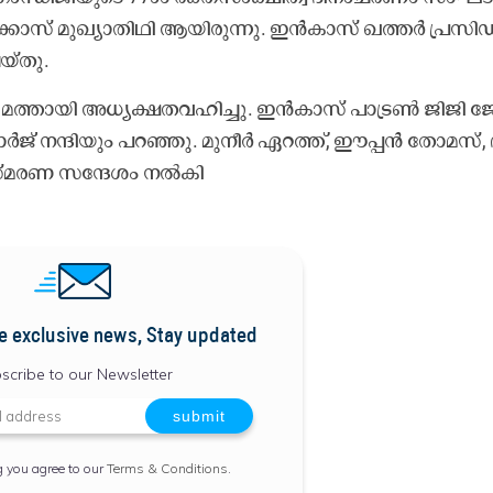
്കോ​സ് മു​ഖ്യാ​തി​ഥി ആ​യി​രു​ന്നു. ഇ​ൻ​കാ​സ് ഖ​ത്ത​ർ പ്ര​സി​ഡ​ന
​യ്തു.
ി മ​ത്താ​യി അ​ധ്യ​ക്ഷ​ത​വ​ഹി​ച്ചു. ഇ​ൻ​കാ​സ് പാ​ട്ര​ൺ ജി​ജി ജ
ർ​ജ്‌ ന​ന്ദി​യും പ​റ​ഞ്ഞു. മു​നീ​ർ ഏ​റ​ത്ത്‌, ഈ​പ്പ​ൻ തോ​മ​സ്, ദ
സ്മ​ര​ണ സ​ന്ദേ​ശം ന​ൽ​കി
e exclusive news, Stay updated
scribe to our Newsletter
g you agree to our
Terms & Conditions
.