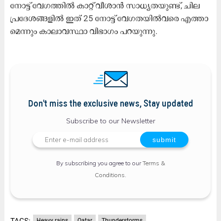
നോ​ട്ട് വേ​ഗ​ത്തി​ൽ കാ​റ്റ് വീ​ശാ​ൻ സാ​ധ്യ​ത​യു​ണ്ട്, ചി​ല
പ്ര​ദേ​ശ​ങ്ങ​ളി​ൽ ഇ​ത് 25 നോ​ട്ട് വേ​ഗ​ത​യി​ൽ​വ​രെ എ​ത്താ​
മെ​ന്നും
കാ​ലാ​വ​സ്ഥാ വി​ഭാ​ഗം പ​റ​യു​ന്നു.
Don't miss the exclusive news, Stay updated
Subscribe to our Newsletter
By subscribing you agree to our
Terms &
Conditions
.
TAGS:
Heavy rains
Qatar
Thunderstorms