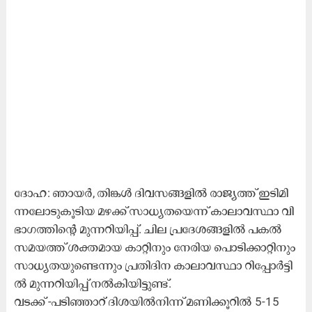
ദോ​ഹ: ഞാ​യ​ർ, തി​ങ്ക​ൾ ദി​വ​സ​ങ്ങ​ളി​ൽ രാ​ജ്യ​ത്ത് ഇ​ടി​മി​
ന്ന​ലോ​ടു​കൂ​ടി​യ മ​ഴ​ക്ക് സാ​ധ്യ​ത​യെ​ന്ന് കാ​ലാ​വ​സ്ഥാ വി​
ഭാ​ഗ​ത്തി​ന്റെ മു​ന്ന​റി​യി​പ്പ്. ചി​ല പ്ര​ദേ​ശ​ങ്ങ​ളി​ൽ പ​ക​ൽ
സ​മ​യ​ത്ത് ശ​ക്ത​മാ​യ കാ​റ്റി​നും നേ​രി​യ പൊ​ടി​ക്കാ​റ്റി​നും
സാ​ധ്യ​ത​യു​ണ്ടെ​ന്നും പ്ര​തി​ദി​ന കാ​ലാ​വ​സ്ഥാ റി​പ്പോ​ർ​ട്ടി​
ൽ മു​ന്ന​റി​യി​പ്പ് ന​ൽ​കി​യി​ട്ടു​ണ്ട്.
വ​ട​ക്ക് -പ​ടി​ഞ്ഞാ​റ് ദി​ശ​യി​ൽ​നി​ന്ന് മ​ണി​ക്കൂ​റി​ൽ 5-15