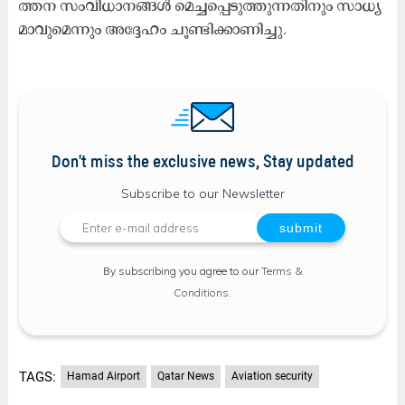
ത്ത​ന സം​വി​ധാ​ന​ങ്ങ​ൾ മെ​ച്ച​പ്പെ​ടു​ത്തു​ന്ന​തി​നും സാ​ധ്യ​
മാ​വു​മെ​ന്നും അ​ദ്ദേ​ഹം ചൂ​ണ്ടി​ക്കാ​ണി​ച്ചു.
Don't miss the exclusive news, Stay updated
Subscribe to our Newsletter
By subscribing you agree to our
Terms &
Conditions
.
TAGS:
Hamad Airport
Qatar News
Aviation security