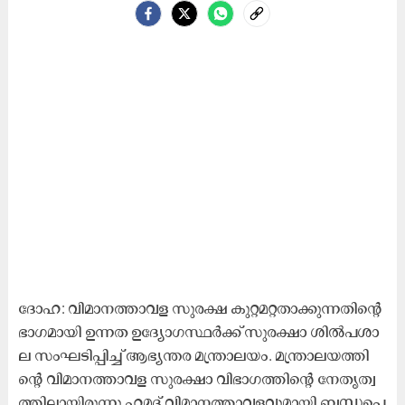
ദോ​ഹ: വി​മാ​ന​ത്താ​വ​ള സു​ര​ക്ഷ കു​റ്റ​മ​റ്റ​താ​ക്കു​ന്ന​തി​ന്‍റെ
ഭാ​ഗ​മാ​യി ഉ​ന്ന​ത ഉ​ദ്യോ​ഗ​സ്ഥ​ർ​ക്ക് സു​ര​ക്ഷാ ശി​ൽ​പ​ശാ​
ല സം​ഘ​ടി​പ്പി​ച്ച്​ ആ​ഭ്യ​ന്ത​ര മ​ന്ത്രാ​ല​യം. മ​​ന്ത്രാ​ല​യ​ത്തി​
ന്‍റെ വി​മാ​ന​ത്താ​വ​ള സു​ര​ക്ഷാ വി​ഭാ​ഗ​ത്തി​ന്‍റെ നേ​തൃ​ത്വ​
ത്തി​ലാ​യി​രു​ന്നു ഹ​മ​ദ്​ വി​മാ​ന​ത്താ​വ​ള​വു​മാ​യി ബ​ന്ധ​പ്പെ​