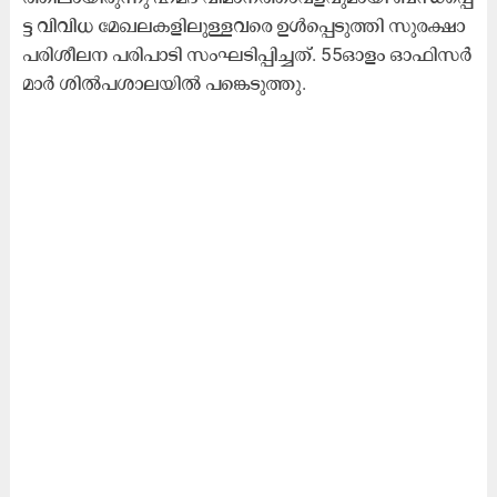
ട്ട വി​വി​ധ മേ​ഖ​ല​ക​ളി​ലു​ള്ള​വ​രെ ഉ​ൾ​പ്പെ​ടു​ത്തി സു​ര​ക്ഷാ
പ​രി​ശീ​ല​ന പ​രി​പാ​ടി സം​ഘ​ടി​പ്പി​ച്ച​ത്. 55ഓ​ളം ഓ​ഫി​സ​ർ​
മാ​ർ ശി​ൽ​പ​ശാ​ല​യി​ൽ പ​​ങ്കെ​ടു​ത്തു.