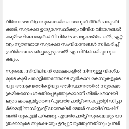
വി​മാ​ന​ത്താ​വ​ള സു​ര​ക്ഷ​യി​ലെ അ​നു​ഭ​വ​ങ്ങ​ൾ പ​ങ്കു​വെ​
ക്ക​ൽ, സു​ര​ക്ഷാ ഉ​ദ്യോ​ഗ​സ്ഥ​ർ​ക്കും വി​വി​ധ വി​ഭാ​ഗ​ങ്ങ​ൾ​
ക്കു​മി​ട​യി​ലെ ആ​ശ​യ വി​നി​മ​യം കാ​ര്യ​ക്ഷ​മ​മാ​ക്ക​ൽ, ഏ​റ്റ​
വും നൂ​ത​ന​മാ​യ സു​​ര​ക്ഷാ സം​വി​ധാ​ന​ങ്ങ​ൾ സ്വീ​ക​രി​ച്ച്​
പ്ര​വ​ർ​ത്ത​നം മെ​ച്ച​പ്പെ​ടു​ത്ത​ൽ എ​ന്നി​വ​യാ​യി​രു​ന്നു ല​
ക്ഷ്യം.
സു​ര​ക്ഷ, സി​വി​ലി​യ​ൻ മേ​ഖ​ല​ക​ളി​ൽ നി​ന്നു​ള്ള വി​ദ​ഗ്ധ​
രു​ടെ കൂ​ടി പ​ങ്കാ​ളി​ത്ത​ത്തോ​ടെ മു​ൻ​കാ​ല കേ​സു​ക​ളു​ടെ​
യും അ​നു​ഭ​വ​ത്തി​ന്‍റെ​യും അ​ടി​സ്ഥാ​ന​ത്തി​ൽ സു​ര​ക്ഷാ
ക്ര​മീ​ക​ര​ണം ശ​ക്തി​പ്പെ​ടു​ത്തു​ക​യാ​ണ്​ ശി​ൽ​പ​ശാ​ല​യി​
ലൂ​ടെ ല​ക്ഷ്യ​മി​ട്ട​തെ​ന്ന്​ എ​യ​ർ​പോ​ർ​ട്ട് സെ​ക്യൂ​രി​റ്റി ഡി​പ്പാ​
ർ​ട്മെ​ന്‍റ് അ​സി​സ്റ്റ​ന്‍റ് ഡ​യ​റ​ക്ട​ർ മേ​ജ​ർ സാ​യി​ദ് റാ​ഷി​ദ്
അ​ൽ നു​ഐ​മി പ​റ​ഞ്ഞു. എ​യ​ർ​പോ​ർ​ട്ട് സു​ര​ക്ഷ​യും യാ​
ത്ര​ക്കാ​രു​ടെ സു​ര​ക്ഷ​യും ഉ​റ​പ്പു​വ​രു​ത്തു​ന്ന​തി​നും പ്ര​വ​ർ​