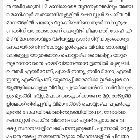
ത അ​ർ​ധ​രാ​ത്രി 12 മ​ണി​യോ​ടെ തു​റ​ന്നു​വെ​ങ്കി​ലും അ​ഞ്ച​
ര മ​ണി​ക്കൂ​ർ സ​മ​യ​ത്തി​നു​ള്ളി​ൽ ഷെ​ഡ്യൂ​ൾ ചെ​യ്​​ത വി​
മാ​ന​ങ്ങ​ളി​ൽ പ​ല​തും റ​ദ്ദാ​ക്കി​യ​തി​നെ തു​ട​ർ​ന്ന്​ നൂ​റു​ക​
ണ​ക്കി​ന്​ യാ​ത്ര​ക്കാ​രാ​ണ്​ പെ​രു​വ​ഴി​യി​ലാ​യ​ത്. ​ദോ​ഹ ഹ​
മ​ദ്​ വി​മാ​ന​ത്താ​വ​ളം വ​ഴി​യു​ള്ള ട്രാ​ൻ​സി​റ്റ്​ യാ​ത്ര​ക്കാ​രും,
ദോ​ഹ​യി​ൽ​നി​ന്ന് കേ​ര​ളം ഉ​ൾ​പ്പെ​ടെ വി​വി​ധ ഭാ​ഗ​ങ്ങ​ളി​
ലേ​ക്കു​ള്ള യാ​ത്ര​ക്കാ​രും ചൊ​വ്വാ​ഴ്ച വൈ​കീ​ട്ടും യാ​ത്ര
തു​ട​രാ​നാ​വാ​തെ ഹ​മ​ദ്​ വി​മാ​ന​ത്താ​വ​ള​ത്തി​ൽ കു​ടു​ങ്ങി.
ഖ​ത്ത​ർ എ​യ​ർ​വേ​സ്, എ​യ​ർ ഇ​ന്ത്യ, ഇ​ൻ​ഡി​ഗോ, എ​യ​ർ​
ഇ​ന്ത്യ എ​ക്​​സ്​​പ്ര​സ്, യൂ​റോ​പ്പ്, അ​മേ​രി​ക്ക ഉ​ൾ​പ്പെ​ടെ രാ​
ജ്യ​ങ്ങ​ളി​ലേ​ക്കു​ള്ള വി​വി​ധ എ​യ​ർ​ലൈ​ൻ​സ്​ സ​ർ​വി​സു​ക​
ളും മു​ട​ങ്ങി. വ്യോ​മ​പാ​ത അ​ട​ച്ച​ത് കാ​ര​ണം മ​റ്റു രാ​ജ്യ​ങ്ങ​
ളി​ലേ​ക്ക്​ തി​രി​ച്ചു​വി​ട്ട വി​മാ​ന​ങ്ങ​ൾ ചൊ​വ്വാ​ഴ്​​ച പു​ല​ർ​ച്ചെ
മു​ത​ൽ ദോ​ഹ​യി​ലെ​ത്തി​ത്തു​ട​ങ്ങി​യി​രു​ന്നു. നേ​ര​ത്തേ
ഷെ​ഡ്യൂ​ൾ ചെ​യ്ത വി​മാ​ന​ങ്ങ​ൾ പു​ല​ർ​ച്ചെ​യോ​ടെ ല​
ക്ഷ്യ സ്ഥാ​ന​ങ്ങ​ളി​ലേ​ക്ക്​ പ​റ​ന്നു​തു​ട​ങ്ങി. എ​ന്നാ​ൽ, വ്യോ​
മ​പാ​ത അ​ട​ച്ച സ​മ​യ​ത്ത്​ റ​ദ്ദാ​യ വി​മാ​ന​ങ്ങ​ളി​ൽ ചി​ല​താ​