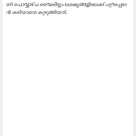
ണ്​ ചൊ​വ്വാ​ഴ്ച വൈ​കീ​ട്ടും ല​ക്ഷ്യ​ങ്ങ​ളി​ലേ​ക്ക്​ പു​റ​പ്പെ​ടാ​
ൻ ക​ഴി​യാ​തെ കു​ടു​ങ്ങി​യ​ത്.