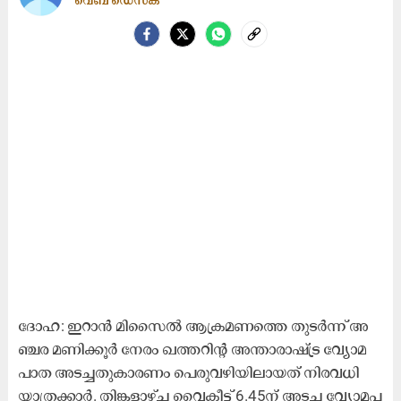
വെബ് ഡെസ്ക്
ദോ​ഹ: ഇ​റാ​ൻ മി​സൈ​ൽ ആ​​ക്ര​മ​ണ​ത്തെ തു​ട​ർ​ന്ന്​ അ​
ഞ്ച​ര മ​ണി​ക്കൂ​ർ നേ​രം ഖ​ത്ത​റി​ന്റ അ​ന്താ​രാ​ഷ്​​​ട്ര വ്യോ​മ​
പാ​ത അ​ട​ച്ച​തു​കാ​ര​ണം പെ​രു​വ​ഴി​യി​ലാ​യ​ത്​ നി​ര​വ​ധി
യാ​ത്ര​ക്കാ​ർ. തി​ങ്ക​ളാ​ഴ്ച വൈ​കീ​ട്ട് 6.45ന്​ ​അ​ട​ച്ച വ്യോ​മ​പ​