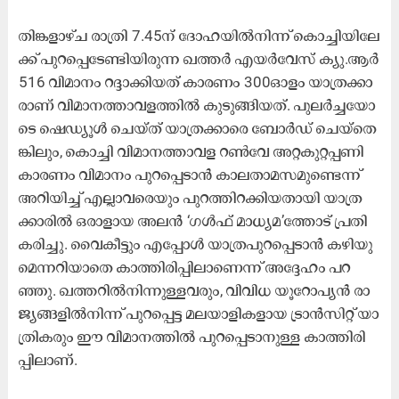
തി​ങ്ക​ളാ​ഴ്​​ച രാ​ത്രി 7.45ന്​ ​ദോ​ഹ​യി​ൽ​നി​ന്ന് കൊ​ച്ചി​യി​ലേ​
ക്ക്​ പു​റ​പ്പെ​ടേ​ണ്ടി​യി​രു​ന്ന ഖ​ത്ത​ർ എ​യ​ർ​വേ​സ്​ ക്യു.​ആ​ർ
516 വി​മാ​നം റ​ദ്ദാ​ക്കി​യ​ത്​ കാ​ര​ണം 300ഓ​ളം യാ​ത്ര​ക്കാ​
രാ​ണ്​ വി​മാ​ന​ത്താ​വ​ള​ത്തി​ൽ കു​ടു​ങ്ങി​യ​ത്. പു​ല​ർ​ച്ച​യോ​
ടെ ഷെ​ഡ്യൂ​ൾ ചെ​യ്​​ത്​ യാ​ത്ര​ക്കാ​രെ ബോ​ർ​ഡ്​ ചെ​യ്​​തെ​
ങ്കി​ലും, കൊ​ച്ചി വി​മാ​ന​ത്താ​വ​ള റ​ൺ​വേ അ​​റ്റ​കു​റ്റ​പ്പ​ണി​
കാ​ര​ണം വി​മാ​നം പു​റ​പ്പെ​ടാ​ൻ കാ​ല​താ​മ​സ​മു​ണ്ടെ​ന്ന്​
അ​റി​യി​ച്ച്​ എ​ല്ലാ​വ​രെ​യും പു​റ​ത്തി​റ​ക്കി​യ​താ​യി യാ​ത്ര​
ക്കാ​രി​ൽ ഒ​രാ​ളാ​യ അ​ല​ൻ ‘ഗ​ൾ​ഫ്​ മാ​ധ്യ​മ’​ത്തോ​ട്​ പ്ര​തി​
ക​രി​ച്ചു. വൈ​കീ​ട്ടും എ​പ്പോ​ൾ യാ​ത്ര​പു​റ​പ്പെ​ടാ​ൻ ക​ഴി​യു​
മെ​ന്ന​റി​യാ​തെ കാ​ത്തി​രി​പ്പി​ലാ​ണെ​ന്ന്​ അ​ദ്ദേ​ഹം പ​റ​
ഞ്ഞു. ഖ​ത്ത​റി​ൽ​നി​ന്നു​ള്ള​വ​രും, വി​വി​ധ യൂ​റോ​പ്യ​ൻ രാ​
ജ്യ​ങ്ങ​ളി​ൽ​നി​ന്ന്​ പു​റ​പ്പെ​ട്ട മ​ല​യാ​ളി​ക​ളാ​യ ട്രാ​ൻ​സി​റ്റ്​ യാ​
ത്രി​ക​രും ഈ ​വി​മാ​ന​ത്തി​ൽ പു​റ​പ്പെ​ടാ​നു​ള്ള കാ​ത്തി​രി​
പ്പി​ലാ​ണ്.