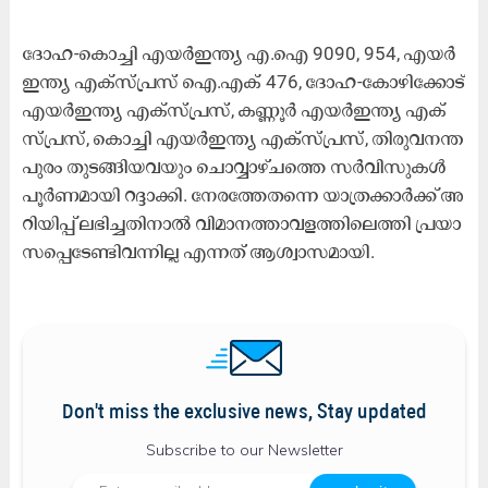
ദോ​ഹ-​കൊ​ച്ചി എ​യ​ർ​ഇ​ന്ത്യ എ.​ഐ 9090, 954, എ​യ​ർ​
ഇ​ന്ത്യ എ​ക്​​സ്​​പ്ര​സ്​ ഐ.​എ​ക്​ 476, ദോ​ഹ-​കോ​ഴി​ക്കോ​ട്​
എ​യ​ർ​ഇ​ന്ത്യ എ​ക്​​സ്​​പ്ര​സ്, ക​ണ്ണൂ​ർ എ​യ​ർ​ഇ​ന്ത്യ എ​ക്​​
സ്​​പ്ര​സ്, കൊ​ച്ചി എ​യ​ർ​ഇ​ന്ത്യ എ​ക്​​സ്​​പ്ര​സ്, തി​രു​വ​ന​ന്ത​
പു​രം തു​ട​ങ്ങി​യ​വ​യും ചൊ​വ്വാ​ഴ്​​ച​ത്തെ സ​ർ​വി​സു​ക​ൾ
പൂ​ർ​ണ​മാ​യി റ​ദ്ദാ​ക്കി. നേ​ര​ത്തേ​ത​ന്നെ യാ​ത്ര​ക്കാ​ർ​ക്ക്​ അ​
റി​യി​പ്പ്​ ല​ഭി​ച്ച​തി​നാ​ൽ വി​മാ​ന​ത്താ​വ​ള​ത്തി​ലെ​ത്തി പ്ര​യാ​
സ​പ്പെ​ടേ​ണ്ടി​വ​ന്നി​ല്ല എ​ന്ന​ത്​ ആ​ശ്വാ​സ​മാ​യി.
Don't miss the exclusive news, Stay updated
Subscribe to our Newsletter