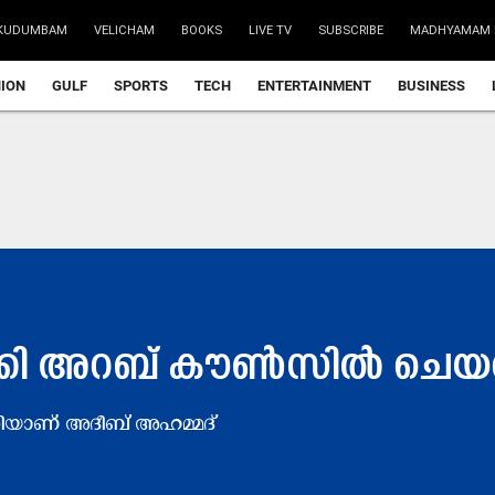
KUDUMBAM
VELICHAM
BOOKS
LIVE TV
SUBSCRIBE
MADHYAMAM 
NION
GULF
SPORTS
TECH
ENTERTAINMENT
BUSINESS
​ക്കി അ​റ​ബ് കൗ​ൺ​സി​ൽ ചെ​യ​
യാ​ണ് അ​ദീ​ബ് അ​ഹ​മ്മ​ദ്