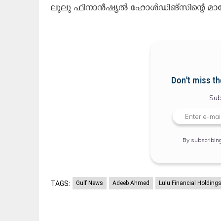
ലു​ലു ഫി​നാ​ൻ​ഷ്യ​ൽ ഹോ​ൾ​ഡി​ങ്സി​ന്റെ മാ​നേ
Don't miss th
Sub
By subscribin
TAGS:
Gulf News
Adeeb Ahmed
Lulu Financial Holding