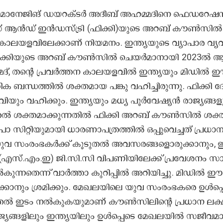
ാ​നേ​ജി​ങ് ഡ​യ​റ​ക്ട​ര്‍ അ​ദീ​ബ് അ​ഹ​മ്മ​ദി​നെ ഫെ​ഡ​റേ​ഷ​ന
് ആ​ന്‍ഡ് ഇ​ന്‍ഡ​സ്ട്രി (ഫി​ക്കി)​യു​ടെ അ​റ​ബ് കൗ​ൺ​സി​ൽ
കാ​ല​യ​ള​വി​ലേ​ക്കാ​ണ് നി​യ​മ​നം. ഇ​ന്ത്യ​യു​ടെ വ്യാ​പാ​ര വ്യ​വ
ക്കി​യു​ടെ അ​റ​ബ് കൗ​ൺ​സി​ൽ ചെ​യ​ർ​മാ​നാ​യി 2023ൽ ​ആ​ദ
ദ്, ത​ന്റെ പ്ര​വ​ർ​ത്ത​ന കാ​ല​യ​ള​വി​ൽ ഇ​ന്ത്യ​യും മി​ഡി​ൽ 
്തി​ക ബ​ന്ധ​ത്തി​ൽ ശ​ക്ത​മാ​യ പ​ങ്കു വ​ഹി​ച്ചി​രു​ന്നു. ഫി​ക്കി ദേ
​വി​യും വ​ഹി​ക്കും. ഇ​ന്ത്യ​യും മ​ധ്യ പൂ​ർ​വേ​ഷ്യ​ൻ രാ​ജ്യ​ങ്ങ​ള
​ത​ൽ ശ​ക്ത​മാ​ക്കു​ന്ന​തി​ൽ ഫി​ക്കി അ​റ​ബ് കൗ​ൺ​സി​ൽ ശ​ക്ത
ി​റ്റി​യു​മാ​യി ധാ​ര​ണാ​പ​ത്ര​ത്തി​ൽ ഒ​പ്പു​വെ​ച്ച​ത് പ്ര​ധാ​
യു​വ സം​രം​ഭ​ക​ർ​ക്ക് കൂ​ടു​ത​ൽ അ​വ​സ​ര​ങ്ങ​ളൊ​രു​ക്കാ​നും, ഇ
ക് (എ​സ്.​എം.​ഇ) ജി.​സി.​സി വി​പ​ണി​യി​ലേ​ക്ക് പ്ര​വേ​ശ​നം സാ​
്ന​തെ​ന്ന് വാ​ർ​ത്താ കു​റി​പ്പി​ൽ അ​റി​യി​ച്ചു. മി​ഡി​ൽ ഈ​സ്റ
്കാ​നും ശ്ര​മി​ക്കും. മേ​ഖ​ല​യി​ലെ യു​വ സം​രം​ഭ​ക​രെ ഉ​ൾ​പ്പെ
​ടു​ത​ൽ ഇ​ടം ന​ൽ​കു​ക​യു​മാ​ണ് കൗ​ൺ​സി​ലി​ന്റെ പ്ര​ധാ​ന ല​ക്ഷ
ജ്യ​ങ്ങ​ളി​ലും ഇ​ന്ത്യ​യി​ലും ഉ​ൾ​പ്പെ​ടെ മേ​ഖ​ല​യി​ൽ സ​ജീ​വ​മ