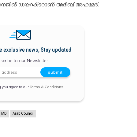
​ജി​ങ് ഡ​യ​റ​ക്ട​റാ​ണ് അ​ദീ​ബ് അ​ഹ​മ്മ​ദ്.
e exclusive news, Stay updated
scribe to our Newsletter
g you agree to our
Terms & Conditions
.
s MD
Arab Council