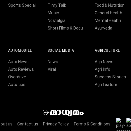
Sports Special
Filmy Talk
Food & Nutrition
Music
General Health
Nostalgia
Mental Health
Short Films & Docu
Ayurveda
AUTOMOBILE
SOCIAL MEDIA
AGRICULTURE
Auto News
News
Agri News
Auto Reviews
Viral
Agri Info
Overdrive
Success Stories
Auto tips
Agri feature
out us
Contact us
Privacy Policy
Terms & Conditions