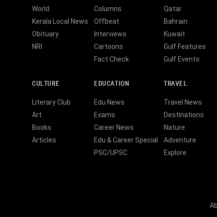
World
Columns
Qatar
Kerala Local News
Offbeat
Bahrain
Obituary
Interviews
Kuwait
NRI
Cartoons
Gulf Features
Fact Check
Gulf Events
CULTURE
EDUCATION
TRAVEL
Literary Club
Edu News
Travel News
Art
Exams
Destinations
Books
Career News
Nature
Articles
Edu & Career Special
Adventure
PSC/UPSC
Explore
Ab