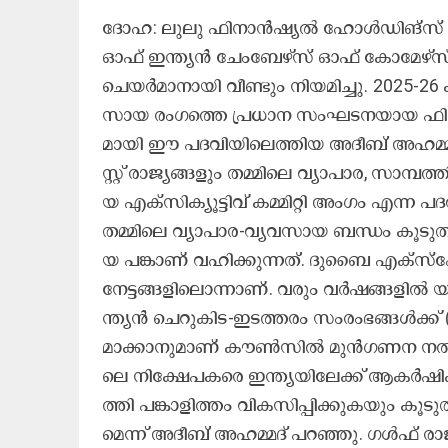
ദോ​ഹ: ലു​ലു ഫി​നാ​ന്‍ഷ്യ​ല്‍ ഹോ​ള്‍ഡി​ങ്സ് മ
ഓ​ഫ് ഇ​ന്ത്യ​ന്‍ ചേം​ബേ​ഴ്സ് ഓ​ഫ് കോ​മേ​ഴ്സ
ചെ​യ​ർ​മാ​നാ​യി വീ​ണ്ടും നി​യ​മി​ച്ചു. 2025-26 
സാ​യ രം​ഗ​ത്തെ പ്ര​ധാ​ന സം​ഘ​ട​ന​യാ​യ ഫി​
മാ​യി ഈ ​പ​ദ​വി​യി​ലെ​ത്തി​യ അ​ദീ​ബ് അ​ഹ​മ്മ​
സ്റ്റ് രാ​ജ്യ​ങ്ങ​ളും ത​മ്മി​ലെ വ്യാ​പാ​ര, സാ​മ്പ​ത
യ എ​ക്സി​ക്യൂ​ട്ടി​വ് ക​മ്മി​റ്റി അം​ഗം എ​ന്ന പ​ദ
ത​മ്മി​ലെ വ്യാ​പാ​ര-​വ്യ​വ​സാ​യ ബ​ന്ധം കൂ​ടു
യ പ​ങ്കാ​ണ് വ​ഹി​ക്കു​ന്ന​ത്. ദു​ബൈ എ​ക്സ്പോ സ
നേ​ട്ട​ങ്ങ​ളി​ലൊ​ന്നാ​ണ്. വ​രും വ​ർ​ഷ​ങ്ങ​ളി​ൽ 
ന്ത്യ​ൻ ചെ​റു​കി​ട-​ഇ​ട​ത്ത​രം സം​രം​ഭ​ങ്ങ​ൾ​ക്
മാ​ക്കാ​നു​മാ​ണ് കൗ​ൺ​സി​ൽ മു​ൻ​ഗ​ണ​ന ന​ൽ​കു​ന
ലെ നി​ക്ഷേ​പ​ക​രെ ഇ​ന്ത്യ​യി​ലേ​ക്ക് ആ​ക​ർ​ഷി​ക
ത്തി പ​ങ്കാ​ളി​ത്തം വി​ക​സി​പ്പി​ക്കു​ക​യും കൂ
മെ​ന്ന് അ​ദീ​ബ് അ​ഹ​മ്മ​ദ് പ​റ​ഞ്ഞു. ഗ​ൾ​ഫ് രാ​