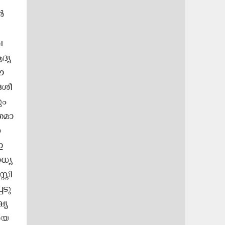
്‍
​
്യ​
ഈ​
​ശീ​
ും
​മാ​
ന
​
ധ്യ​
്റി​
​ടു​
്യ​
ാ​യ