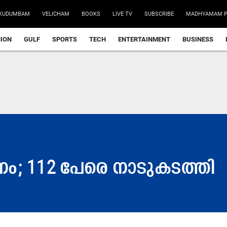
KUDUMBAM
VELICHAM
BOOKS
LIVE TV
SUBSCRIBE
MADHYAMAM P
NION
GULF
SPORTS
TECH
ENTERTAINMENT
BUSINESS
​നം; 112 പേ​രെ നാടുകടത്തി