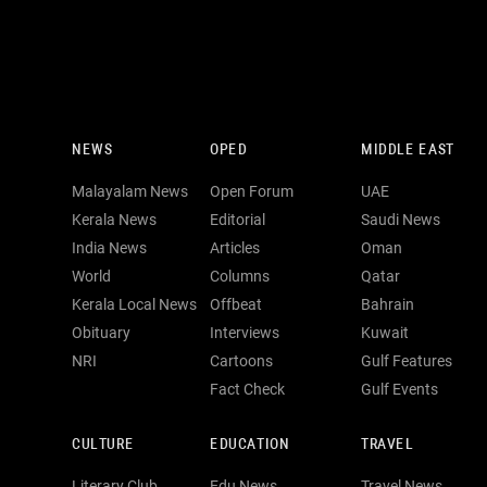
NEWS
OPED
MIDDLE EAST
Malayalam News
Open Forum
UAE
Kerala News
Editorial
Saudi News
India News
Articles
Oman
World
Columns
Qatar
Kerala Local News
Offbeat
Bahrain
Obituary
Interviews
Kuwait
NRI
Cartoons
Gulf Features
Fact Check
Gulf Events
CULTURE
EDUCATION
TRAVEL
Literary Club
Edu News
Travel News