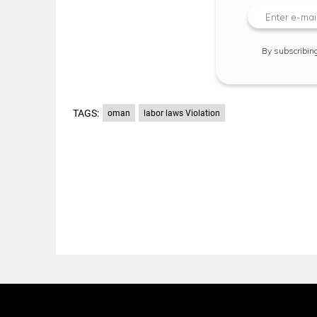
By subscribin
TAGS:
oman
labor laws Violation