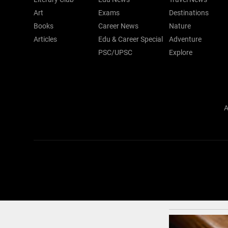
Art
Exams
Destinations
Books
Career News
Nature
Articles
Edu & Career Special
Adventure
PSC/UPSC
Explore
A