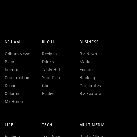
GRIHAM
RUCHI
BUSINESS
Griham News
Recipes
Biz News
Plans
Drinks
Market
Interiors
Tasty Hut
Finance
Construction
Your Dish
Banking
Decor
Chef
Corporates
Column
Festive
Biz Feature
My Home
LIFE
TECH
MULTIMEDIA
Fashion
Tech News
Photo Albums