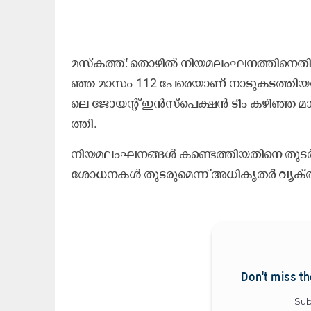
മ​സ്ക​ത്ത്​: തൊ​ഴി​ൽ നി​യ​മ​ലം​ഘ​ന​ത്തി​നെ​തി​ര
ഞ്ഞ മാ​സം 112 പേ​രെ​യാ​ണ്​ നാ​ടു​ക​ട​ത്തി​യ​ത്
ലെ ജോ​യ​ന്റ് ഇ​ൻ​സ്പെ​ക്ഷ​ൻ ടീം ​ക​ഴി​ഞ്ഞ മാ
ത്തി.
നി​യ​മ​ലം​ഘ​ന​ങ്ങ​ൾ ക​ണ്ടെ​ത്തി​യ​തി​നെ തു​ട​ർ​ന
ശോ​ധ​ന​ക​ൾ തു​ട​രു​മെ​ന്ന്​ അ​ധി​കൃ​ത​ർ വ്യ​ക്​​ത
Don't miss th
Sub