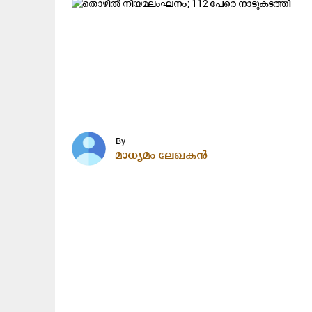
By
മാധ്യമം ലേഖകൻ