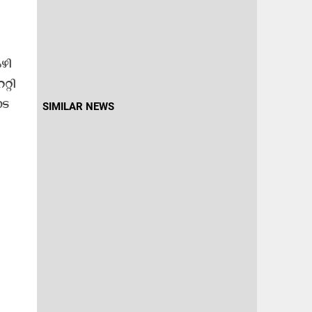
ഴി​
്റി​
ട​
SIMILAR NEWS
​