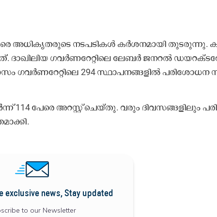
െ അ​ധി​കൃ​ത​രു​ടെ ന​ട​പ​ടി​ക​ൾ ക​ർ​ശ​ന​മാ​യി തു​ട​രു​ന്നു. ക​
. ദാ​ഖി​ലി​യ ഗ​വ​ർ​ണ​റേ​റ്റി​ലെ ലേ​ബ​ർ ജ​ന​റ​ൽ ഡ​യ​റ​ക്ട​റേ​റ
​സം ഗ​വ​ർ​ണ​റേ​റ്റി​ലെ 294 സ്ഥാ​പ​ന​ങ്ങ​ളി​ൽ പ​രി​ശോ​ധ​ന ന​
്ന്​ 114 പേ​രെ അ​റ​സ്റ്റ് ചെ​യ്തു. വ​രും ദി​വ​സ​ങ്ങ​ളി​ലും പ​രി
​മാ​ക്കി.
e exclusive news, Stay updated
scribe to our Newsletter