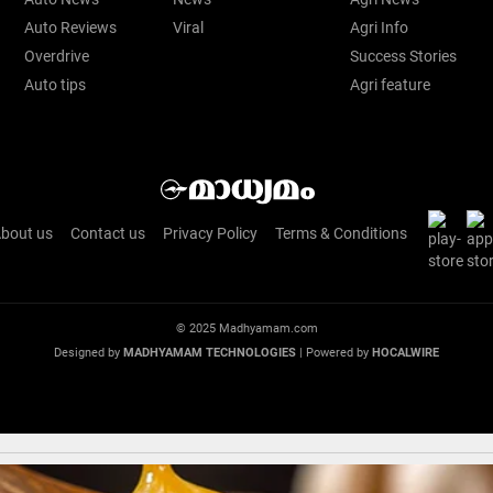
Auto Reviews
Viral
Agri Info
Overdrive
Success Stories
Auto tips
Agri feature
bout us
Contact us
Privacy Policy
Terms & Conditions
© 2025 Madhyamam.com
Designed by
MADHYAMAM TECHNOLOGIES
| Powered by
HOCALWIRE