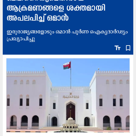
ആക്രമണങ്ങളെ ശക്തമായി
അപലപിച്ച് ഒമാൻ
ഇരുരാജ്യങ്ങളോടും ഒമാൻ പൂർണ ഐക്യദാർഢ്യം
പ്രഖ്യാപിച്ചു
text_fields
bookmark_border