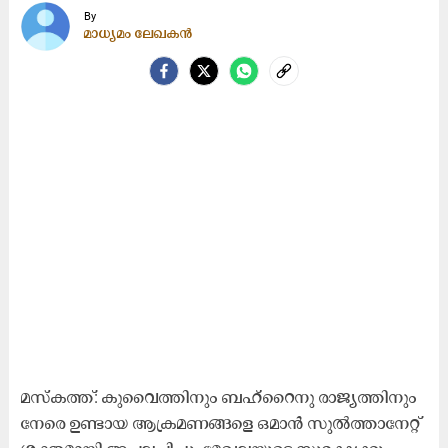
By
മാധ്യമം ലേഖകൻ
മസ്‌കത്ത്: കുവൈത്തിനും ബഹ്‌റൈനു രാജ്യത്തിനും
നേരെ ഉണ്ടായ ആക്രമണങ്ങളെ ഒമാൻ സുൽത്താനേറ്റ്