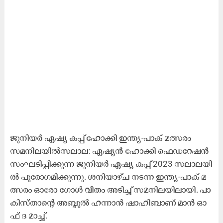
ജൂനിയര്‍ ഏഷ്യ കപ്പ് ഹോക്കി ഇന്ത്യ-പാക് മത്സരം
സമനിലയില്‍സ​ലാ​ല: ഏ​ഷ്യ​ന്‍ ഹോ​ക്കി ഫെ​ഡ​റേ​ഷ​ന്‍
സം​ഘ​ടി​പ്പി​ക്കു​ന്ന ജൂ​നി​യ​ര്‍ ഏ​ഷ്യ ക​പ്പ് 2023 സ​ലാ​ല​യി​
ല്‍ പു​രോ​ഗ​മി​ക്കു​ന്നു. ശ​നി​യാ​ഴ്‌​ച ന​ട​ന്ന ഇ​ന്ത്യ-​പാ​ക് മ​
ത്സ​രം ഓ​രോ ഗോ​ള്‍ വീ​തം അ​ടി​ച്ച് സ​മ​നി​ല​യി​ലാ​യി. പാ​
കി​സ്താ​ന്റെ അ​ബ്ദു​ല്‍ ഹ​ന്നാ​ന്‍ ഷാ​ഹി​ബാ​ണ്‌ മാ​ന്‍ ഓ​
ഫ് ദ ​മാ​ച്ച്.