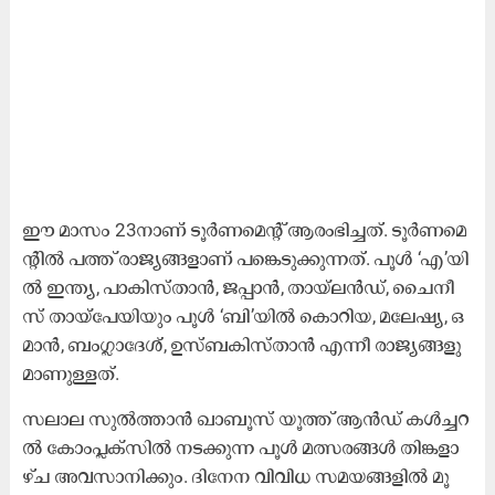
ഈ ​മാ​സം 23നാ​ണ്‌ ടൂ​ര്‍ണ​മെ​ന്റ് ആ​രം​ഭി​ച്ച​ത്. ടൂ​ര്‍ണ​മെ​
ന്റി​ല്‍ പ​ത്ത് രാ​ജ്യ​ങ്ങ​ളാ​ണ്‌ പ​ങ്കെ​ടു​ക്കു​ന്ന​ത്. പൂ​ള്‍ ‘എ’​യി​
ല്‍ ഇ​ന്ത്യ, പാ​കി​സ്താ​ന്‍, ജ​പ്പാ​ന്‍, താ​യ്‍ല​ൻ​ഡ്, ചൈ​നീ​
സ് താ​യ്​​പേ​യി​യും പൂ​ള്‍ ‘ബി’​യി​ല്‍ കൊ​റി​യ, മ​ലേ​ഷ്യ, ഒ​
മാ​ന്‍, ബം​ഗ്ലാ​ദേ​ശ്, ഉ​സ്ബ​കി​സ്താ​ന്‍ എ​ന്നീ രാ​ജ്യ​ങ്ങ​ളു​
മാ​ണു​ള്ള​ത്.
സ​ലാ​ല സു​ല്‍‌​ത്താ​ന്‍ ഖാ​ബൂ​സ് യൂ​ത്ത് ആ​ൻ​ഡ്​ ക​ള്‍ച്ച​റ​
ല്‍ കോം​പ്ല​ക്സി​ല്‍ ന​ട​ക്കു​ന്ന പൂ​ള്‍ മ​ത്സ​ര​ങ്ങ​ള്‍ തി​ങ്ക​ളാ​
ഴ്ച അ​വ​സാ​നി​ക്കും. ദി​നേ​ന വി​വി​ധ സ​മ​യ​ങ്ങ​ളി​ല്‍ മൂ​