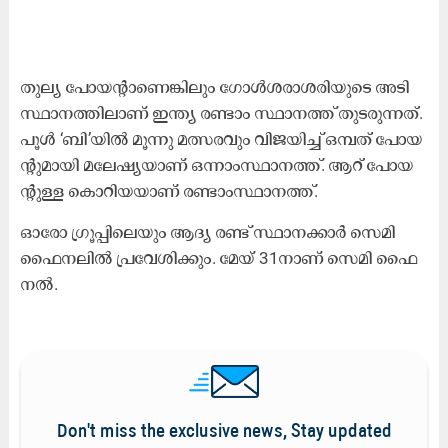
തു​ല്യ ​പോ​യ​ന്‍റാ​ണെ​ങ്കി​ലും ഗോ​ൾ​ശ​രാ​ശ​രി​യു​ടെ അ​ടി​
സ്ഥാ​ന​ത്തി​ലാ​ണ്​ ഇ​ന്ത്യ ര​ണ്ടാം സ്ഥാ​ന​ത്ത്​ തു​ട​രു​ന്ന​ത്.
പൂ​ൾ ‘ബി’​യി​ൽ മൂ​ന്നു മ​ത്സ​ര​വും വി​ജ​യി​ച്ച്​ ഒ​മ്പ​ത്​​ പോ​യ​
ന്‍റു​മാ​യി മ​ലേ​ഷ്യ​യാ​ണ്​ ഒ​ന്നാം​സ്ഥാ​ന​ത്ത്. ആ​റ് പോ​യ​
ന്‍റു​ള്ള കൊ​റി​യ​യാ​ണ്​ ര​ണ്ടാം​സ്ഥാ​ന​ത്ത്. ​​​
ഓ​രോ ഗ്രൂ​പ്പി​ലെ​യും ആ​ദ്യ ര​ണ്ട്​ സ്ഥാ​ന​ക്കാ​ർ സെ​മി
ഫൈ​ന​ലി​ൽ പ്ര​വേ​ശി​ക്കും. മേ​യ്​ 31നാ​ണ്​ സെ​മി ഫൈ​
ന​ൽ.
Don't miss the exclusive news, Stay updated