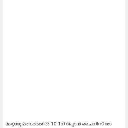
മ​റ്റൊ​രു മ​ത്സ​ര​ത്തി​ല്‍ 10-1ന്‌ ​ജ​പ്പാ​ന്‍ ചൈ​നീ​സ് താ​