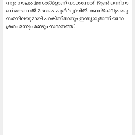
ന്നും നാ​ലും മ​ത്സ​ര​ങ്ങ​ളാ​ണ്‌ ന​ട​ക്കു​ന്ന​ത്. ജൂ​ണ്‍ ഒ​ന്നി​നാ​
ണ്‌ ഫൈ​ന​ല്‍ മ​ത്സ​രം. പൂ​ൾ ‘എ’​യി​ൽ ​ ര​ണ്ട്​ ജ​യ​വും ഒ​രു
സ​മ​നി​ല​യു​മാ​യി പാ​കി​സ്താ​നും ഇ​ന്ത്യ​യു​മാ​ണ്​ യ​ഥാ​
ക്ര​മം ഒ​ന്നും ര​ണ്ടും സ്ഥാ​ന​ത്ത്.