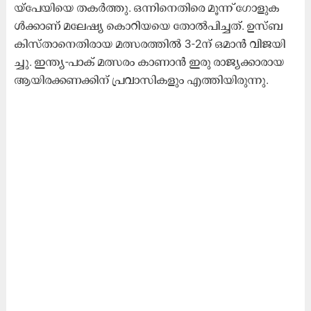
യ്പേ​യി​യെ ത​ക​ര്‍‌​ത്തു. ഒ​ന്നി​നെ​തി​രെ മൂ​ന്ന് ഗോ​ളു​ക​
ള്‍ക്കാ​ണ്‌ മ​ലേ​ഷ്യ കൊ​റി​യ​യെ തോ​ല്‍‌​പി​ച്ച​ത്. ഉ​സ്ബ​
കി​സ്താ​നെ​തി​രാ​യ മ​ത്സ​ര​ത്തി​ല്‍ 3-2ന്​ ​ഒ​മാ​ൻ വി​ജ​യി​
ച്ചു. ഇ​ന്ത്യ-​പാ​ക് മ​ത്സ​രം കാ​ണാ​ന്‍ ഇ​രു രാ​ജ്യ​ക്കാ​രാ​യ
ആ​യി​ര​ക്ക​ണ​ക്കി​ന്‌ പ്ര​വാ​സി​ക​ളും എ​ത്തി​യി​രു​ന്നു.