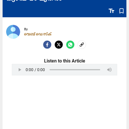
text_fields
bookmark_border
By
വെബ് ഡെസ്ക്
Listen to this Article