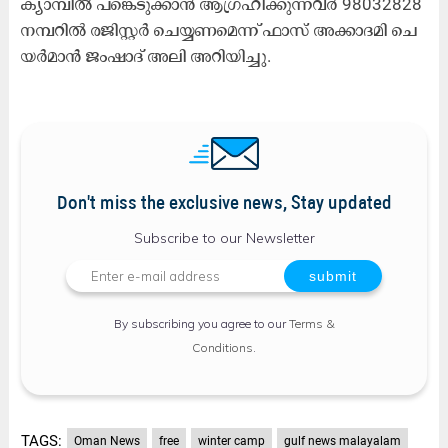
ക്യാ​മ്പി​ൽ പ​ങ്കെ​ടു​ക്കാ​ൻ ആ​ഗ്ര​ഹി​ക്കു​ന്ന​വ​ർ 98032828
ന​മ്പ​റി​ൽ ര​ജി​സ്റ്റ​ർ ചെ​യ്യ​ണ​മെ​ന്ന് ഫാ​സ് അ​ക്കാ​ദ​മി ചെ​
യ​ർ​മാ​ൻ ജം​ഷാ​ദ്‌ അ​ലി അ​റി​യി​ച്ചു.
Don't miss the exclusive news, Stay updated
Subscribe to our Newsletter
By subscribing you agree to our
Terms &
Conditions
.
TAGS:
Oman News
free
winter camp
gulf news malayalam