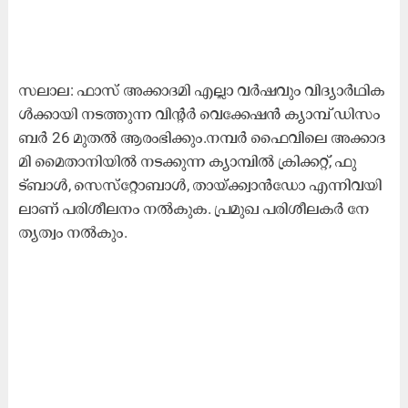
സ​ലാ​ല: ഫാ​സ്‌ അ​ക്കാ​ദ​മി എ​ല്ലാ വ​ർ​ഷ​വും വി​ദ്യാ​ർ​ഥി​ക​
ൾ​ക്കാ​യി ന​ട​ത്തു​ന്ന വി​ന്റ​ർ വെ​ക്കേ​ഷ​ൻ ക്യാ​മ്പ്‌ ഡി​സം​
ബ​ർ 26 മു​ത​ൽ ആ​രം​ഭി​ക്കും.ന​മ്പ​ർ ഫൈ​വി​ലെ അ​ക്കാ​ദ​
മി മൈ​താ​നി​യി​ൽ ന​ട​ക്കു​ന്ന ക്യാ​മ്പി​ൽ ക്രി​ക്ക​റ്റ്, ഫു​
ട്ബാ​ൾ, സെ​സ്‌​റ്റോ​ബാ​ൾ, താ​യ്‌​ക്ക്വാ​ൻഡോ എ​ന്നി​വ​യി​
ലാ​ണ് പ​രി​ശീ​ല​നം ന​ൽ​കു​ക. പ്ര​മു​ഖ പ​രി​ശീ​ല​ക​ർ നേ​
ത്യ​ത്വം ന​ൽ​കും.