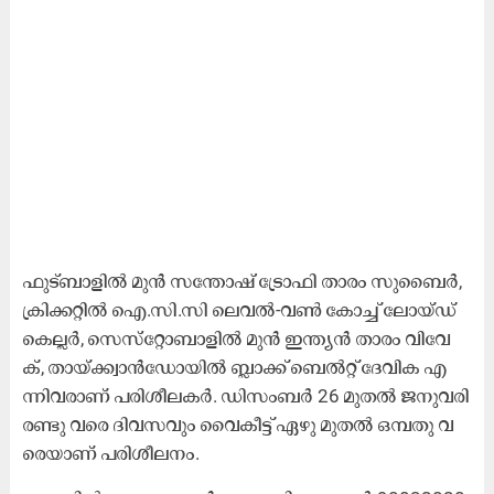
ഫു​ട്ബാ​ളി​ൽ മു​ൻ സ​ന്തോ​ഷ് ട്രോ​ഫി താ​രം സു​ബൈ​ർ,
ക്രി​ക്ക​റ്റി​ൽ ഐ.​സി.​സി ലെ​വ​ൽ-​വ​ൺ കോ​ച്ച് ലോ​യ്ഡ്
കെ​ല്ല​ർ, സെ​സ്‌​റ്റോ​ബാ​ളി​ൽ മു​ൻ ഇ​ന്ത്യ​ൻ താ​രം വി​വേ​
ക്, താ​യ്‌​ക്ക്വാ​ൻഡോയി​ൽ ബ്ലാ​ക്ക് ബെ​ൽ​റ്റ് ദേ​വി​ക എ​
ന്നി​വ​രാ​ണ് പ​രി​ശീ​ല​ക​ർ. ഡി​സം​ബ​ർ 26 മു​ത​ൽ ജ​നു​വ​രി
ര​ണ്ടു വ​രെ ദി​വ​സ​വും വൈ​കീ​ട്ട്‌ ഏ​ഴു മു​ത​ൽ ഒ​മ്പ​തു വ​
രെ​യാ​ണ് പ​രി​ശീ​ല​നം.