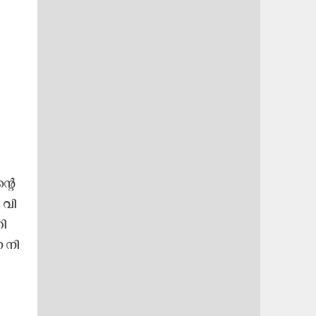
ന്റെ
 വി​
ി​
 നി​