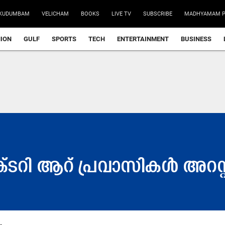
KUDUMBAM
VELICHAM
BOOKS
LIVE TV
SUBSCRIBE
MADHYAMAM P
NION
GULF
SPORTS
TECH
ENTERTAINMENT
BUSINESS
്ട​റി ആ​റ് പ്ര​വാ​സി​ക​ൾ അ​റ​സ്