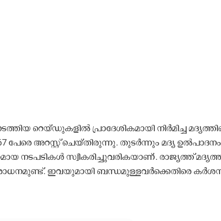
തി​യ റെ​യ്ഡു​ക​ളി​ൽ പ്രാ​ദേ​ശി​ക​മാ​യി നി​ർ​മി​ച്ച മ​ദ്യ​ത്തി​
 പേ​രെ അ​റ​സ്റ്റ് ചെ​യ്തി​രു​ന്നു. തു​ട​ർ​ന്നും മ​ദ്യ ഉ​ൽ​പാ​ദ​നം
ന​ട​പ​ടി​ക​ൾ സ്വീ​ക​രി​ച്ചു​വ​രി​ക​യാ​ണ്. രാ​ജ്യ​ത്ത് മ​ദ്യ​ത്ത
ധ​ന​മു​ണ്ട്. ഇ​വ​യു​മാ​യി ബ​ന്ധ​മു​ള്ള​വ​ർ​ക്കെ​തി​രെ ക​ർ​ശ​ന