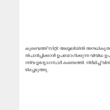
കു​വൈ​ത്ത് സി​റ്റി: അ​ബ്ദ​ലി​യി​ൽ അ​ന​ധി​കൃ​ത മ​
ൽ​പാ​ദി​പ്പി​ക്കാ​ൻ ഉ​പ​യോ​ഗി​ക്കു​ന്ന വി​വി​ധ ഉ​
ന്നി​വ ഉ​ദ്യോ​ഗ​സ്ഥ​ർ ക​ണ്ടെ​ത്തി. നി​ർ​മി​ച്ച് വി​
ടി​ച്ചെ​ടു​ത്തു.