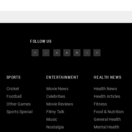
FOLLOW US
SPORTS
ENTERTAINMENT
HEALTH NEWS
Cricket
Movie News
Health News
Football
Celebrities
Health Articles
Other Games
Movie Reviews
Fitness
Sports Special
Filmy Talk
Food & Nutrition
Music
General Health
Nostalgia
Mental Health