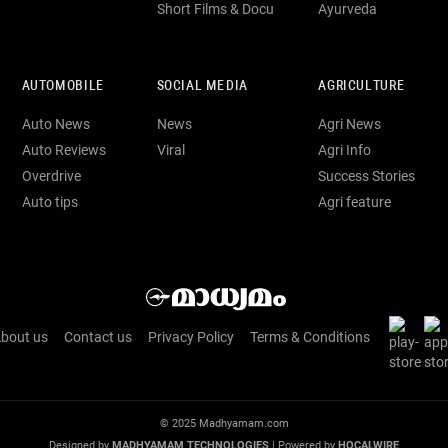
Short Films & Docu
Ayurveda
AUTOMOBILE
SOCIAL MEDIA
AGRICULTURE
Auto News
News
Agri News
Auto Reviews
Viral
Agri Info
Overdrive
Success Stories
Auto tips
Agri feature
bout us
Contact us
Privacy Policy
Terms & Conditions
© 2025 Madhyamam.com
Designed by
MADHYAMAM TECHNOLOGIES
| Powered by
HOCALWIRE