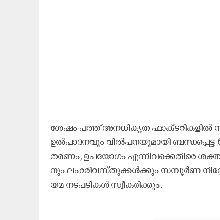
ശേ​ഷം പ​ത്ത് അ​ന​ധി​കൃ​ത ഫാ​ക്ട​റി​ക​ളി​ൽ ന​ട​ത്
ഉ​ൽ​പാ​ദ​ന​വും വി​ൽ​പ​ന​യു​മാ​യി ബ​ന്ധ​പ്പെ​ട്ട 67
ത​ര​ണം, ഉ​പ​യോ​ഗം എ​ന്നി​വ​ക്കെ​തി​രെ ശ​ക്ത​മാ​യ 
നും ല​ഹ​രി​വ​സ്തു​ക്ക​ൾ​ക്കും സ​മ്പൂ​ർ​ണ നി​രോ​
യ​മ ന​ട​പ​ടി​ക​ൾ സ്വീ​ക​രി​ക്കും.