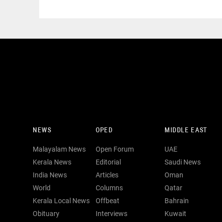
NEWS
OPED
MIDDLE EAST
Malayalam News
Open Forum
UAE
Kerala News
Editorial
Saudi News
India News
Articles
Oman
World
Columns
Qatar
Kerala Local News
Offbeat
Bahrain
Obituary
Interviews
Kuwait