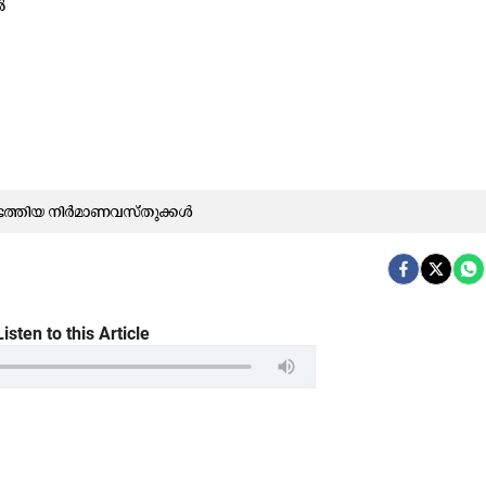
െ​ത്തി​യ
നി​ർ​മാ​ണ​വ​സ്തു​ക്ക​ൾ
Listen to this Article