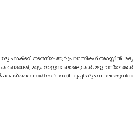
ദ്യ ഫാ​ക്ട​റി ന​ട​ത്തി​യ ആ​റ് പ്ര​വാ​സി​ക​ൾ അ​റ​സ്റ്റി​ൽ. മ​ദ്യ
പ​ക​ര​ണ​ങ്ങ​ൾ, മ​ദ്യം വാ​റ്റു​ന്ന ബാ​ര​ലു​ക​ൾ, മ​റ്റു വ​സ്തു​ക്ക​
ൽ​പ​ന​ക്ക് ത​യാ​റാ​ക്കി​യ നി​ര​വ​ധി കു​പ്പി മ​ദ്യം സ്ഥ​ല​ത്തുനി​ന്ന്