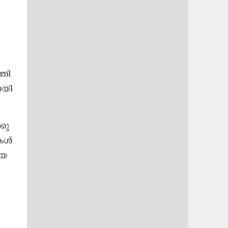
്തി​
​യി​
കു​
ക​ൾ​
​യ​