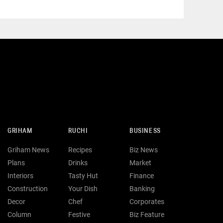
GRIHAM
RUCHI
BUSINESS
Griham News
Recipes
Biz News
Plans
Drinks
Market
Interiors
Tasty Hut
Finance
Construction
Your Dish
Banking
Decor
Chef
Corporates
Column
Festive
Biz Feature