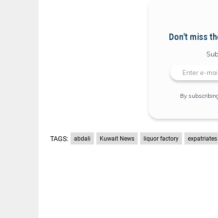
Don't miss th
Sub
By subscribin
TAGS:
abdali
Kuwait News
liquor factory
expatriates