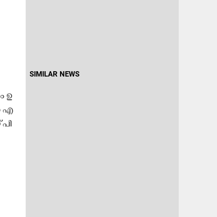
SIMILAR NEWS
ം ഉ​
ൾ എ​
 പി​