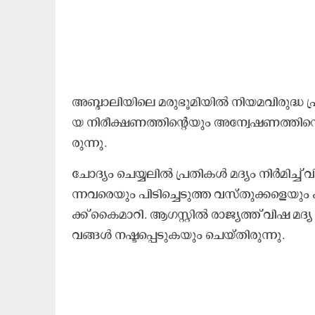
അ​ബ്ദാ​ലി​യി​ലെ മ​രു​ഭൂ​മി​യി​ൽ നി​യ​മ​വി​രു​ദ്ധ പ്ര​
യ നി​രീ​ക്ഷ​ണ​ത്തി​ന്റെ​യും അ​ന്വേ​ഷ​ണ​ത്തി​ന്റ
രു​ന്നു.
ചോ​ദ്യം ചെ​യ്യ​ലി​ൽ പ്ര​തി​ക​ൾ മ​ദ്യം നി​ർ​മി​ച്ച് 
ന്ന​വ​രെ​യും പി​ടി​ച്ചെ​ടു​ത്ത വ​സ്തു​ക്ക​ളെ​യും 
ക്ക് കൈ​മാ​റി. ആ​ഗ​സ്റ്റി​ൽ രാ​ജ്യ​ത്ത് വി​ഷ മ​ദ്
വ​ങ്ങ​ൾ ന​ഷ്ട​പ്പെ​ടു​ക​യും ചെ​യ്തി​രു​ന്നു.