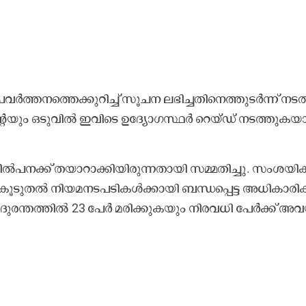
വ​ർ​ത്ത​ന​ത്തെ​ക്കു​റി​ച്ച് സൂ​ച​ന ല​ഭി​ച്ച​തി​നെ​ത്തു​ട​ർ​ന്ന് ന​ട​ത
െ​യും ഒ​ടു​വി​ൽ ഇ​വി​ടെ ഉ​ദ്യോ​ഗ​സ്ഥ​ർ റെ​യ്ഡ് ന​ട​ത്തു​ക​യാ
വി​ൽ​പ​ന​ക്ക് ത​യാ​റാ​ക്കി​യി​രു​ന്ന​താ​യി സ​മ്മ​തി​ച്ചു. സം​ശ​യി​ക്
കൂ​ടു​ത​ൽ നി​യ​മ​ന​ട​പ​ടി​ക​ൾ​ക്കാ​യി ബ​ന്ധ​പ്പെ​ട്ട അ​ധി​കാ​രി​
യ ദു​ര​ന്ത​ത്തി​ൽ 23 പേ​ർ മ​രി​ക്കു​ക​യും നി​ര​വ​ധി പേ​ർ​ക്ക് അ​വ