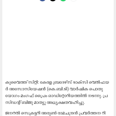
കു​വൈ​ത്ത് സി​റ്റി: കേ​ര​ള ബ്ര​ദേ​ഴ്സ് ടാ​ക്സി വെ​ൽ​ഫ​യ​
ർ അ​സോ​സി​യേ​ഷ​ൻ (കെ.​ബി.​ടി) വാ​ർ​ഷി​ക പൊ​തു​
യോ​ഗം മം​ഗ​ഫ് പ്രൈം ​ഓ​ഡി​റ്റോ​റി​യ​ത്തി​ൽ ന​ട​ന്നു. പ്ര​
സി​ഡ​ന്റ്‌ ബി​ജു മാ​ത്യു അ​ധ്യ​ക്ഷ​ത​വ​ഹി​ച്ചു.
ജ​ന​റ​ൽ സെ​ക്ര​ട്ട​റി അ​രു​ൺ രാ​മ​ച​ന്ദ്ര​ൻ പ്ര​വ​ർ​ത്ത​ന റി​