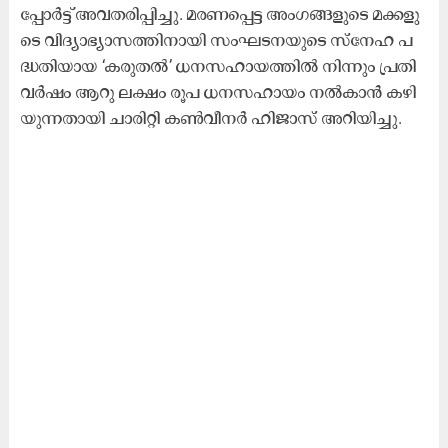
പ്പോ​ർ​ട്ട് അ​വ​ത​രി​പ്പി​ച്ചു. മ​ര​ണ​പ്പെ​ട്ട അം​ഗ​ങ്ങ​ളു​ടെ മ​ക്ക​ളു​
ടെ വി​ദ്യാ​ഭ്യാ​സ​ത്തി​നാ​യി സം​ഘ​ട​ന​യു​ടെ സ്നേ​ഹ പ​
ദ്ധ​തി​യാ​യ ‘ക​രു​ത​ൽ’ ധ​ന​സ​ഹാ​യ​ത്തി​ൽ നി​ന്നും പ്ര​തി
വ​ർ​ഷം ആ​റു ല​ക്ഷം രൂ​പ ധ​ന​സ​ഹാ​യം ന​ൽ​കാ​ൻ ക​ഴി​
യു​ന്ന​താ​യി ചാ​രി​റ്റി ക​ൺ​വീ​ന​ർ ഹി​ജാ​സ് അ​റി​യി​ച്ചു.