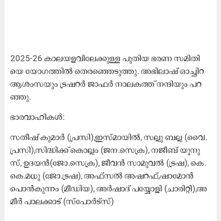
2025-26 കാ​ല​യ​ള​വി​ലേ​ക്കു​ള്ള പു​തി​യ ഭ​ര​ണ സ​മി​തി​
യെ യോ​ഗ​ത്തി​ൽ തെ​ര​ഞ്ഞെ​ടു​ത്തു. അ​ഭി​ലാ​ഷ് ഓ​ച്ചി​റ
ആ​ശം​സ​യും ട്ര​ഷ​റ​ർ ജാ​ഫ​ർ നാ​ല​ക​ത്ത് ന​ന്ദി​യും പ​റ​
ഞ്ഞു.
ഭാ​ര​വാ​ഹി​ക​ൾ:
സ​തീ​ഷ് കു​മാ​ർ (പ്ര​സി),ഇ​സ്മാ​യി​ൽ, സ​ല്ലു ബ​ല്ല (വൈ.​
പ്ര​സി),സി​ദ്ധി​ക്ക് കൊ​ല്ലം (ജ​ന.​സെ​ക്ര), ന​ജീ​ബ് യൂ​നു​
സ്, ഉ​ദ​യ​ൻ(​ജോ.​സെ​ക്ര), ജീ​വ​ൻ സാ​മു​വ​ൽ (ട്ര​ഷ), കെ.​
കെ.​മ​ധു (ജോ.​ട്ര​ഷ), അ​ഫ്സ​ൽ അ​ഷ​റ​ഫ്,ഷാ​മോ​ൻ
പൊ​ൻ​കു​ന്നം (മീ​ഡി​യ), അ​ർ​ഷാ​ദ് പ​യ്യോ​ളി (ചാ​രി​റ്റി),അ​
മീ​ർ പാ​ല​ക്കാ​ട് (സ്പോ​ർ​ട്സ്)