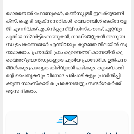
മൊ​ബൈ​ൽ ഫോ​ണു​ക​ൾ, ക​ൺ​സ്യൂ​മ​ർ ഇ​ല​ക്ട്രോ​ണി​
ക്‌​സ്, ഐ.​ടി ആ​ക്‌​സ​സ​റി​ക​ൾ, വെ​യ​റ​ബി​ൾ ടെ​ക്‌​നോ​ള​
ജി എ​ന്നി​വ​ക്ക് എ​ക്‌​സ്‌​ക്ലൂ​സീ​വ് ഡി​സ്‌​കൗ​ണ്ട്, ഏ​റ്റ​വും
പു​തി​യ സ്മാ​ർ​ട്ട്‌​ഫോ​ണു​ക​ൾ, ഗാ​ഡ്‌​ജെ​റ്റു​ക​ൾ അ​നു​ബ​
ന്ധ ഉ​പ​ക​ര​ണ​ങ്ങ​ൾ എ​ന്നി​വ​യും കു​റ​ഞ്ഞ വി​ല​യി​ൽ സ്വ​
ന്ത​മാ​ക്കാം. ‘പ്രൗ​ഡ്‌​ലി ഫ്രം ​കു​വൈ​ത്ത്’ കാ​മ്പ​യി​ൻ കു​
വൈ​ത്ത് ബ്രാ​ൻ​ഡു​ക​ളു​ടെ പു​തി​യ പ്രാ​ദേ​ശി​ക ഉ​ൽ​പ​ന്ന​
ങ്ങ​ൾ​ക്കും പ്ര​ത്യേ​ക കി​ഴി​വു​ക​ൾ ല​ഭി​ക്കും. കു​വൈ​ത്തി​
ന്റെ പൈ​തൃ​ക​വും വി​നോ​ദ പ​രി​പാ​ടി​ക​ളും പ്ര​ദ​ർ​ശി​പ്പി​
ക്കു​ന്ന സാം​സ്കാ​രി​ക പ്ര​ക​ട​ന​ങ്ങ​ളും സ​ന്ദ​ർ​ശ​ക​ർ​ക്ക്
ആ​സ്വ​ദി​ക്കാം.