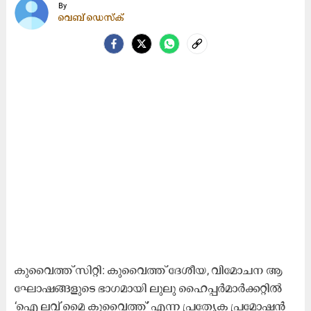
By
വെബ് ഡെസ്ക്
കു​വൈ​ത്ത് സി​റ്റി: കു​വൈ​ത്ത് ദേ​ശീ​യ, വി​മോ​ച​ന ആ​
ഘോ​ഷ​ങ്ങ​ളു​ടെ ഭാ​ഗ​മാ​യി ലു​ലു ഹൈ​പ്പ​ർ​മാ​ർ​ക്ക​റ്റി​ൽ
‘ഐ ​ല​വ് മൈ ​കു​വൈ​ത്ത്’ എ​ന്ന പ്ര​ത്യേ​ക പ്ര​മോ​ഷ​ൻ