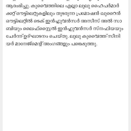
ആ​രം​ഭി​ച്ചു. കു​വൈ​ത്തി​ലെ എ​ല്ലാ ലു​ലു ഹൈ​പ​ർ​മാ​ർ​
ക്ക​റ്റ് ഔ​ട്ട്‌​ലെ​റ്റു​ക​ളി​ലും തു​ട​രു​ന്ന പ്ര​മോ​ഷ​ൻ ഖു​റൈ​ൻ
ഔ​ട്ട്‌​ലെ​റ്റി​ൽ ടെ​ക് ഇ​ൻ​ഫ്ലു​വ​ൻ​സ​ർ അ​സീ​സ് അ​ൽ സാ​
ബി​യും ലൈ​ഫ്‌​സ്റ്റൈ​ൽ ഇ​ൻ​ഫ്ലു​വ​ൻ​സ​ർ സ്ന​ഫി​യ​യും
ചേ​ർ​ന്ന് ഉ​ദ്ഘാ​ട​നം ചെ​യ്തു. ലു​ലു കു​വൈ​ത്ത് സീ​നി​
യ​ർ മാ​നേ​ജ്‌​മെ​ന്റ് അം​ഗ​ങ്ങ​ളും പ​​ങ്കെ​ടു​ത്തു.