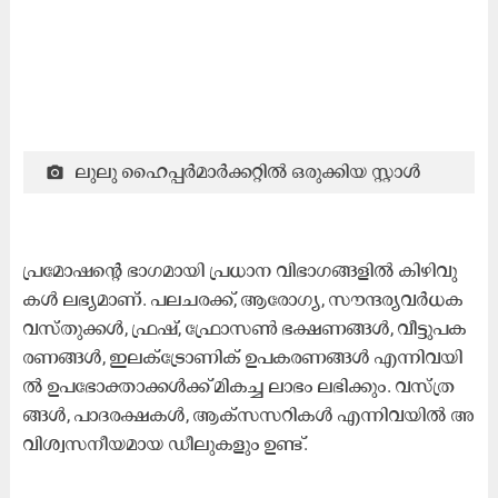
ലു​ലു ഹൈ​പ്പ​ർ​മാ​ർ​ക്ക​റ്റി​ൽ ഒ​രു​ക്കി​യ സ്റ്റാ​ൾ
പ്ര​മോ​ഷ​ന്റെ ഭാ​ഗ​മാ​യി പ്ര​ധാ​ന വി​ഭാ​ഗ​ങ്ങ​ളി​ൽ കി​ഴി​വു​
ക​ൾ ല​ഭ്യ​മാ​ണ്. പ​ല​ച​ര​ക്ക്, ആ​രോ​ഗ്യ, സൗ​ന്ദ​ര്യ​വ​ർ​ധ​ക
വ​സ്തു​ക്ക​ൾ, ഫ്ര​ഷ്, ഫ്രോ​സ​ൺ ഭ​ക്ഷ​ണ​ങ്ങ​ൾ, വീ​ട്ടു​പ​ക​
ര​ണ​ങ്ങ​ൾ, ഇ​ല​ക്ട്രോ​ണി​ക് ഉ​പ​ക​ര​ണ​ങ്ങ​ൾ എ​ന്നി​വ​യി​
ൽ ഉ​പ​ഭോ​ക്താ​ക്ക​ൾ​ക്ക് മി​ക​ച്ച ലാ​ഭം ല​ഭി​ക്കും. വ​സ്ത്ര​
ങ്ങ​ൾ, പാ​ദ​ര​ക്ഷ​ക​ൾ, ആ​ക്സ​സ​റി​ക​ൾ എ​ന്നി​വ​യി​ൽ അ​
വി​ശ്വ​സ​നീ​യ​മാ​യ ഡീ​ലു​ക​ളും ഉ​ണ്ട്.