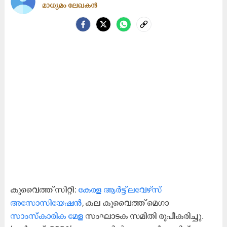
മാധ്യമം ലേഖകൻ
കുവൈത്ത് സിറ്റി:
കേരള ആർട്ട് ലവേഴ്സ്
അസോസിയേഷൻ
, കല കുവൈത്ത് മെഗാ
സാംസ്‌കാരിക മേള
സംഘാടക സമിതി രൂപീകരിച്ചു.