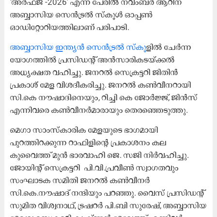
‘അർഫജ് -2026’ എന്ന പേരിൽ നവംബർ ആറിന്
അബ്ബാസിയ സെൻട്രൽ സ്കൂൾ ഓപ്പൺ
ഓഡിറ്റോറിയത്തിലാണ് പരിപാടി.
അബ്ബാസിയ ഇന്ത്യൻ സെൻട്രൽ സ്കൂ
ളിൽ ചേർന്ന
യോഗത്തിൽ പ്രസിഡന്റ്‌ അൻസാരികടയ്ക്കൽ
അധ്യക്ഷത വഹിച്ചു. ജനറൽ സെക്രട്ടറി ജിതിൻ
പ്രകാശ് മേള വിശദീകരിച്ചു. ജനറൽ കൺവീനറായി
സി.കെ നൗഷാദിനെയും, റിച്ചി കെ ജോർജ്ജ്, ജിൻസ്
എന്നിവരെ കൺവീനർമാരായും തെരഞ്ഞെടുത്തു.
മെഗാ സാംസ്കാരിക മേളയുടെ ഭാഗമായി
പുറത്തിറക്കുന്ന റാഫിളിന്റെ പ്രകാശനം കല
കുവൈത്ത് മുൻ ഭാരവാഹി ജെ. സജി നിർവഹിച്ചു.
ജോയിന്റ് സെക്രട്ടറി ‌ പി.വി.പ്രവീൺ സ്വാഗതവും
സംഘാടക സമിതി ജനറൽ കൺവീനർ
സി.കെ.നൗഷാദ് നന്ദിയും പറഞ്ഞു. വൈസ് പ്രസിഡന്റ്
സുമിത വിശ്വനാഥ്, ട്രഷറർ പി.ബി സുരേഷ്, അബ്ബാസിയ