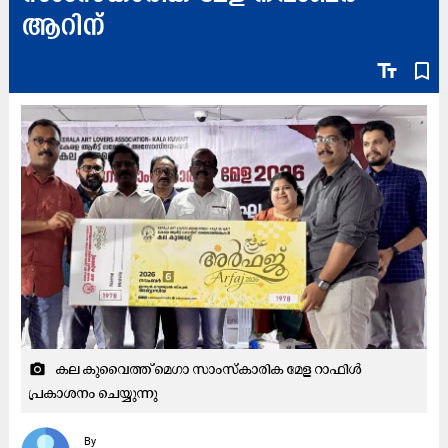
ആറിന്
text_fields
bookmark_border
കല കുവൈത്ത് മെഗാ സാംസ്‌കാരിക മേള റാഫിൾ
camera_alt
പ്രകാശനം ​ചെയ്യുന്നു
By