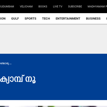
KUDUMBAM
VELICHAM
BOOKS
LIVE TV
SUBSCRIBE
MADHYAMAM P
NION
GULF
SPORTS
TECH
ENTERTAINMENT
BUSINESS
്ടൊ​രു...
യാ​മ്പ്​ നൂ