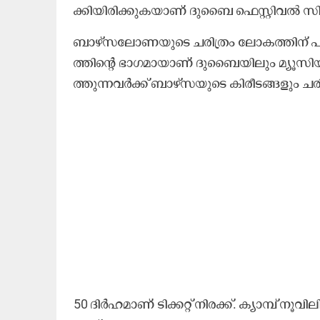
ക്കി​യി​രി​ക്കു​ക​യാ​ണ്​ ദു​ബൈ ഫെ​സ്റ്റി​വ​ൽ സി​റ
ബാ​ഴ്​​സ​ലോ​ണ​യു​ടെ ച​രി​ത്രം ലോ​ക​ത്തി​ന്​ പ​രി​ച​യ
ത്തി​ന്‍റെ ഭാ​ഗ​മാ​യാ​ണ്​ ദു​ബൈ​യി​ലും മ്യൂ​സി​യം 
ത്തു​ന്ന​വ​ർ​ക്ക്​ ബാ​ഴ്സ​യു​ടെ കി​രീ​ട​ങ്ങ​ളും 
50 ദി​ർ​ഹ​മാ​ണ്​ ടി​ക്ക​റ്റ്​ നി​ര​ക്ക്. ക്യാ​മ്പ്​ നൂ​