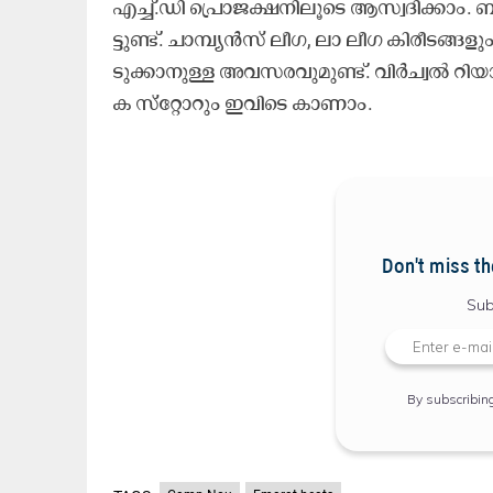
എ​ച്ച്.​ഡി ​പ്രൊ​ജ​ക്ഷ​നി​ലൂ​ടെ ആ​സ്വ​ദി​ക്കാം. ബ
ട്ടു​ണ്ട്. ചാ​മ്പ്യ​ൻ​സ്​ ലീ​ഗ, ലാ ​ലീ​ഗ കി​രീ​ട​ങ്
ടു​ക്കാ​നു​ള്ള അ​വ​സ​ര​വു​മു​ണ്ട്. വി​ർ​ച്വ​ൽ റി​യ
ക സ്​​റ്റോ​റും ഇ​വി​ടെ കാ​ണാം.
Don't miss th
Sub
By subscribin