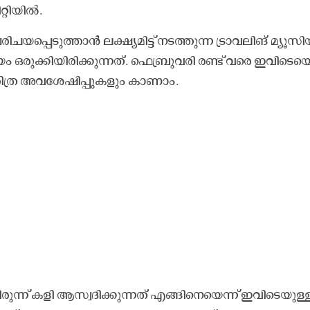
്റി​യി​ൽ.
​പ്പെ​ടു​ത്താ​ൻ ല​ക്ഷ്യ​മി​ട്ട്​ ന​ട​ത്തു​ന്ന ട്രാ​വ​ലി​ങ്​ മ്യൂ​സി​
ഒ​രു​ക്കി​യി​രി​ക്കു​ന്ന​ത്. ഫെ​ബ്രു​വ​രി ര​ണ്ട്​ വ​രെ ഇ​വി​ടെ​യെ
ച​രി​ത്ര അ​വ​ശേ​ഷി​പ്പു​ക​ളും കാ​ണാം.
വി​ലി​രു​ന്ന്​ ക​ളി ആ​സ്വ​ദി​ക്കു​ന്ന​ത്​ എ​ങ്ങി​നെ​യെ​ന്ന്​ ഇ​വി​ടെ​യു​ള