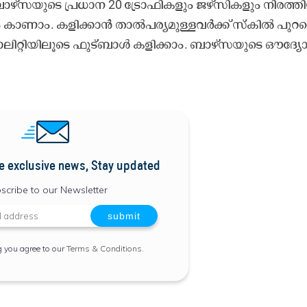
ാ​ഴ്​​സ​യു​ടെ പ്ര​ധാ​ന 20 ട്രോ​ഫി​ക​ളും ജ​ഴ്​​സി​ക​ളും നി​ര​ത്തി​
ങ​ളും കാ​ണാം. ക​ളി​ക്കാ​ൻ താ​ൽ​പ​ര്യ​മു​ള്ള​വ​ർ​ക്ക്​ സ്കി​ൽ പു​റ​
ാ​ലി​റ്റി​യി​ലൂ​ടെ ഫു​ട്​​ബാ​ൾ ക​ളി​ക്കാം. ബാ​ഴ്​​സ​യു​ടെ ഔ​ദ്യോ​
e exclusive news, Stay updated
scribe to our Newsletter
g you agree to our
Terms & Conditions
.