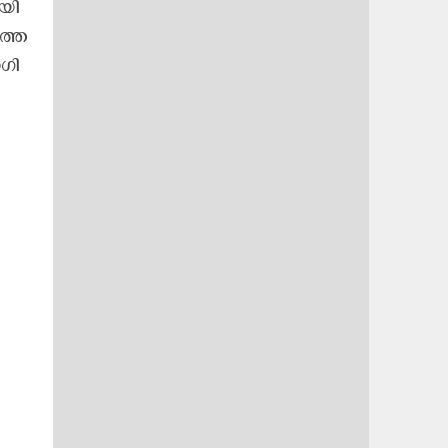
യി​
ത്തെ​
ഗി​