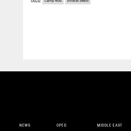
TAGS:
Camp Nou
Emarat beats
NEWS
OPED
MIDDLE EAST