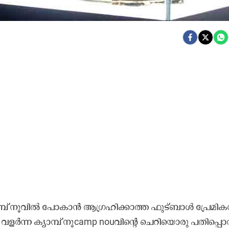
പ്​ നൂ​വി​ൽ പോ​കാ​ൻ ആ​ഗ്ര​ഹി​ക്കാ​ത്ത ഫു​ട്​​ബാ​ൾ പ്രേ​മി​ക
വ​ള​ർ​ന്ന ക്യാ​മ്പ്​ നൂ​camp nouവി​ന്‍റെ ചെ​റി​യൊ​രു പ​തി​പ്പൊ​ര