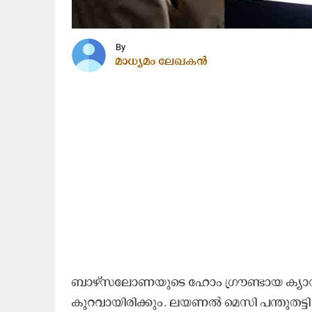
By
മാധ്യമം ലേഖകൻ
​ബാ​ഴ്​​സ​ലോ​ണ​യു​ടെ ഹോം ​ഗ്രൗ​ണ്ടാ​യ ക്യാ​മ്
കു​റ​വാ​യി​രി​ക്കും. ല​യ​ണ​ൽ മെ​സി പ​ന്തു​ത​ട്ടി 