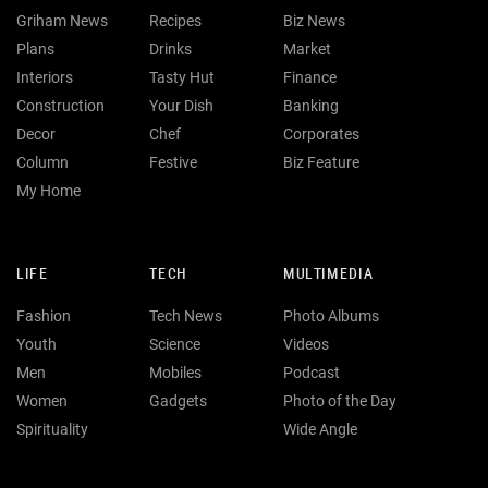
Griham News
Recipes
Biz News
Plans
Drinks
Market
Interiors
Tasty Hut
Finance
Construction
Your Dish
Banking
Decor
Chef
Corporates
Column
Festive
Biz Feature
My Home
LIFE
TECH
MULTIMEDIA
Fashion
Tech News
Photo Albums
Youth
Science
Videos
Men
Mobiles
Podcast
Women
Gadgets
Photo of the Day
Spirituality
Wide Angle