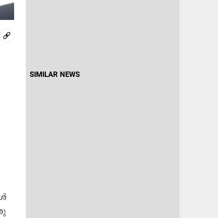
SIMILAR NEWS
​ൾ
ു​