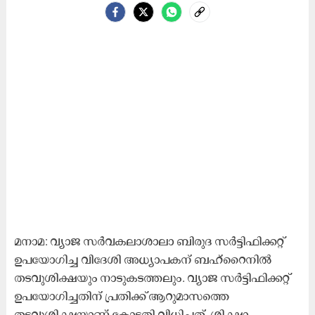
മനാമ: വ്യാജ സർവകലാശാലാ ബിരുദ സർട്ടിഫിക്കറ്റ്
ഉപയോഗിച്ച വിദേശി അധ്യാപകന് ബഹ്‌റൈനിൽ
തടവുശിക്ഷയും നാടുകടത്തലും. വ്യാജ സർട്ടിഫിക്കറ്റ്
ഉപയോഗിച്ചതിന് പ്രതിക്ക് ആറുമാസത്തെ
തടവുശിക്ഷയാണ് കോടതി വിധിച്ചത്. ശിക്ഷാ