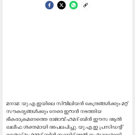
മനാമ: യു.എ.ഇയിലെ സിവിലിയൻ കേന്ദ്രങ്ങൾക്കും മറ്റ്
സൗകര്യങ്ങൾക്കും നേരെ ഇറാൻ നടത്തിയ
ഭീകരാക്രമണത്തെ രാജാവ് ഹമദ് ബിൻ ഈസ ആൽ
ഖലീഫ ശക്തമായി അപലപിച്ചു. യു.എ.ഇ പ്രസിഡന്റ്
ശൈഖ് മുഹമ്മദ് ബിൻ സായിദ് അൽ നഹ്യാനുമായി