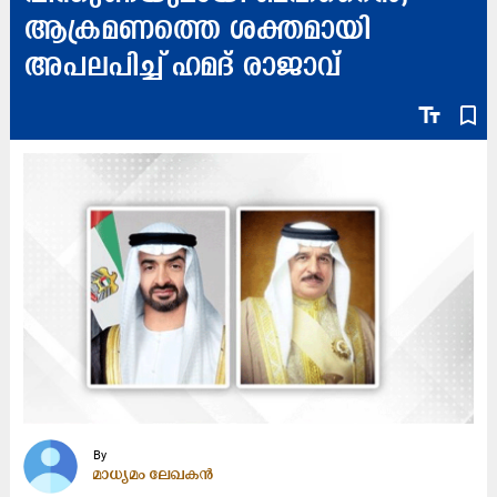
ആക്രമണത്തെ ശക്തമായി
അപലപിച്ച് ഹമദ് രാജാവ്
text_fields
bookmark_border
By
മാധ്യമം ലേഖകൻ