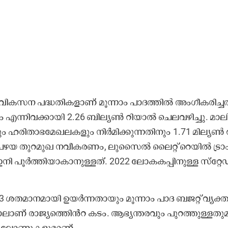
ക​സ​ന പ​ദ്ധ​തി​ക​ളാ​ണ് മൂ​ന്നാം പാ​ദ​ത്തി​ല്‍ അം​ഗീ​ക​രി​ച്ച​ത
​ന്നി​വ​ക്കാ​യി 2.26 ബി​ല്യ​ണ്‍ റി​യാ​ല്‍ ​െച​ല​വ​ഴി​ച്ചു. മാ​ലി
ളും ഹ​രി​താ​ഭ​മേ​ഖ​ല​ക​ളും നി​ർ​മി​ക്കു​ന്ന​തി​നും 1.71 മി​ല്യ​ണ്‍ റ
, പ​ഴ​യ തു​റ​മു​ഖ ന​വീ​ക​ര​ണം, ലു​സൈ​ല്‍ ലൈ​റ്റ് റെ​യി​ല്‍ ട്രാ
നി പൂ​ര്‍ത്തി​യാ​കാ​നു​ള്ള​ത്. 2022 ലോ​ക​ക​പ്പി​നു​ള്ള സ്​​റ്റേ​ഡ
​മാ​ന​മാ​യി ഉ​യ​ര്‍ന്ന​താ​യും മൂ​ന്നാം പാ​ദ ബ​ജ​റ്റ് വ്യ​ക്ത​
ാ​ലാ​ണ് രാ​ജ്യ​ത്തി‍െൻറ ക​ടം. ആ​ഭ്യ​ന്ത​ര​വും പു​റ​ത്തു​ള്ള​തു​മ
ും ലോ​ണു​ക​ളു​മാ​ണ്.