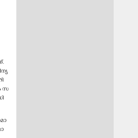
്.
​ന്യ
ി​
ം ​സ​
ി​
മാ​
ാ​