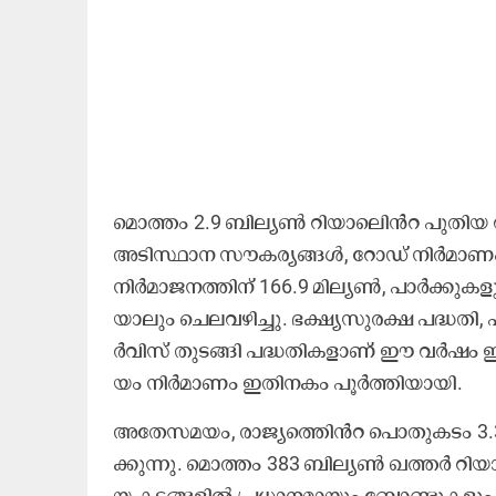
മൊ​ത്തം 2.9 ബി​ല്യ​ണ്‍ റി​യാ​ലി‍െൻറ പു​തി​യ വി​
അ​ടി​സ്ഥാ​ന സൗ​ക​ര്യ​ങ്ങ​ള്‍, റോ​ഡ് നി​ർ​മാ​ണം എ
നി​ർ​മാ​ജ​ന​ത്തി​ന് 166.9 മി​ല്യ​ണ്‍, പാ​ര്‍ക്കു​ക​
യാ​ലും ​െച​ല​വ​ഴി​ച്ചു. ഭ​ക്ഷ്യ​സു​ര​ക്ഷ പ​ദ്ധ​തി
ര്‍വി​സ് തു​ട​ങ്ങി പ​ദ്ധ​തി​ക​ളാ​ണ് ഈ ​വ​ര്‍ഷം ഇ​
യം നി​ർ​മാ​ണം ഇ​തി​ന​കം പൂ​ര്‍ത്തി​യാ​യി.
അ​തേ​സ​മ​യം, രാ​ജ്യ​ത്തി‍െൻറ പൊ​തു​ക​ടം 3.3 ശ​ത
ക്കു​ന്നു. മൊ​ത്തം 383 ബി​ല്യ​ണ്‍ ഖ​ത്ത​ര്‍ റി​യ
യ ക​ട​ങ്ങ​ളി​ല്‍ പ്ര​ധാ​ന​മാ​യും ബോ​ണ്ടു​ക​ള