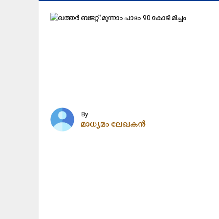
By
മാധ്യമം ലേഖകൻ