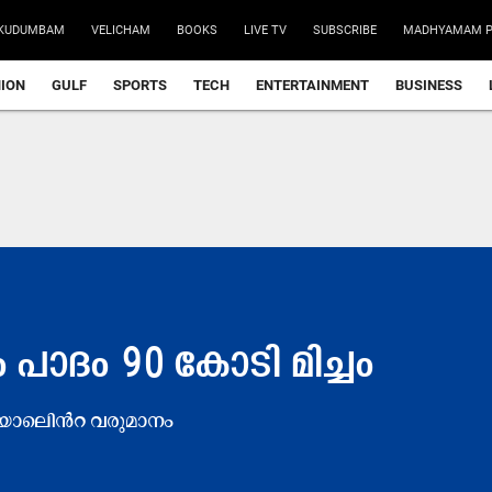
KUDUMBAM
VELICHAM
BOOKS
LIVE TV
SUBSCRIBE
MADHYAMAM P
NION
GULF
SPORTS
TECH
ENTERTAINMENT
BUSINESS
ാം പാദം 90 കോടി മിച്ചം
​യാ​ലി‍െൻറ വ​രു​മാ​നം