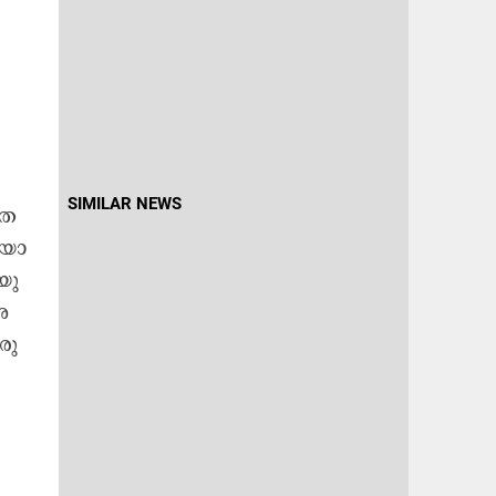
.
SIMILAR NEWS
്ത​
​യാ​
യു​
​
രു​