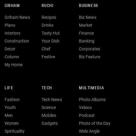
GRIHAM
RUCHI
BUSINESS
Griham News
Recipes
Biz News
Plans
Drinks
Market
Interiors
Tasty Hut
Finance
Construction
Your Dish
Banking
Decor
Chef
Corporates
Column
Festive
Biz Feature
My Home
LIFE
TECH
MULTIMEDIA
Fashion
Tech News
Photo Albums
Youth
Science
Videos
Men
Mobiles
Podcast
Women
Gadgets
Photo of the Day
Spirituality
Wide Angle