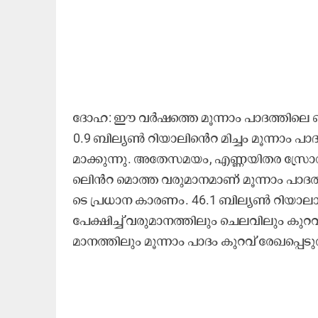
ദോ​ഹ: ഈ ​വ​ർ​ഷ​ത്തെ മൂ​ന്നാം പാ​ദ​ത്തി​ലെ ബ​ജ​റ്റ്​ 
0.9 ബി​ല്യ​ൺ റി​യാ​ലി​െൻറ മി​ച്ചം മൂ​ന്നാം പാ​ദ​ത്
മാ​ക്കു​ന്നു. അ​തേ​സ​മ​യം, എ​ണ്ണ​യി​ത​ര സ്രോ​ത​സ
ലി‍െൻറ മൊ​ത്ത വ​രു​മാ​ന​മാ​ണ് മൂ​ന്നാം പാ​ദ​ത്തി
ടെ പ്ര​ധാ​ന കാ​ര​ണം. 46.1 ബി​ല്യ​ണ്‍ റി​യാ​ല
പേ​ക്ഷി​ച്ച് വ​രു​മാ​ന​ത്തി​ലും ​െച​ല​വി​ലും കു​റ
മാ​ന​ത്തി​ലും മൂ​ന്നാം പാ​ദം കു​റ​വ് രേ​ഖ​പ്പെ​ടു​