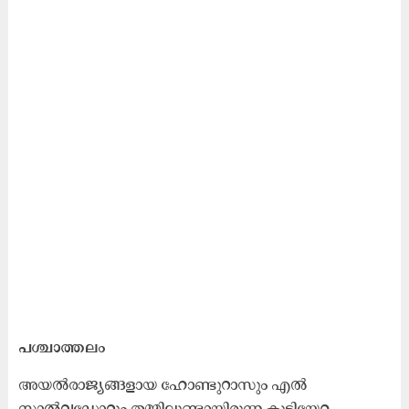
പശ്ചാത്തലം
അയൽരാജ്യങ്ങളായ ഹോണ്ടുറാസും എൽ
സാൽവഡോറും തമ്മിലുണ്ടായിരുന്ന കുടിയേറ്റ