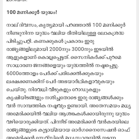
100 മണിക്കൂർ യുദ്ധം!
നാല് ദിവസം, കൃത്യമായി പറഞ്ഞാൽ 100 മണിക്കൂർ
നീണ്ടുനിന്ന യുദ്ധം വലിയ രീതിയിലുള്ള ലോകശ്രദ്ധ
പിടിച്ചുപറ്റി. കണക്കുകൾ പ്രകാരം ഇരു
രാജ്യങ്ങളിലുമായി 2000നും 3000നും ഇടയിൽ
ആളുകളാണ് കൊല്ലപ്പെട്ടത്. സൈനികർക്ക് പുറമെ
സാധാരണ ജനങ്ങളെയും യുദ്ധത്തിൽ നഷ്ടപ്പെട്ടു.
6000ത്തോളം പേർക്ക് പരിക്കേൽക്കുകയും
ലക്ഷക്കണക്കിന് പേർ അഭയാർഥികളാവുകയും
ചെയ്തു. നിരവധി വീടുകളും റോഡുകളും
കൃഷിയിടങ്ങളും നശിച്ചതോടെ ഇരു രാജ്യങ്ങൾക്കും
വൻ സാമ്പത്തിക നഷ്ടവും ഉണ്ടായി. അതേസമയം മധ്യ
അമേരിക്കയിൽ വലിയ ആശങ്കകൾക്കായിരുന്നു യുദ്ധം
വഴിയൊരുക്കിയത്. പിന്നീട് അമേരിക്കൻ വൻകരയിലെ
രാജ്യങ്ങളുടെ കൂട്ടായ്മയായ ഓർഗനൈസേഷൻ ഓഫ്
അമേരിക്കൻ സ്റ്റേറ്റ്സിന്റെ മധ്യസ്ഥതയിൽ നടന്ന