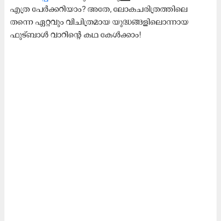
എത്ര പേർക്കറിയാം? അതേ, ലോകചരിത്രത്തിലെ
തന്നെ ഏറ്റവും വിചിത്രമായ യുദ്ധങ്ങളിലൊന്നായ
ഫുട്ബാൾ വാറിന്റെ കഥ കേൾക്കാം!