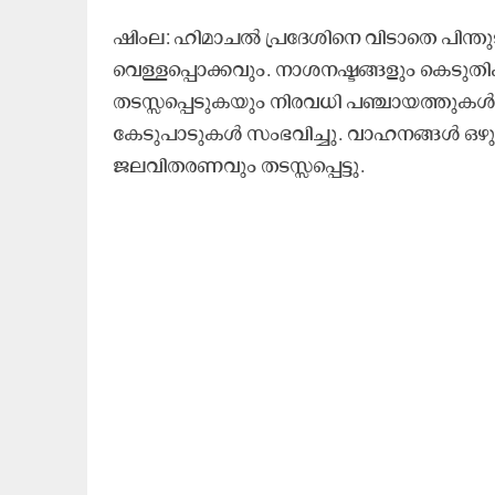
ഷിംല: ഹിമാചൽ പ്രദേശിനെ വിടാതെ പിന്
വെള്ളപ്പൊക്കവും. നാശനഷ്ടങ്ങളും കെടുതികള
തടസ്സപ്പെടുകയും നിരവധി പഞ്ചായത്തുകൾ ഒറ
കേടുപാടുകൾ സംഭവിച്ചു. വാഹനങ്ങൾ ഒഴുക
ജലവിതരണവും തടസ്സപ്പെട്ടു.