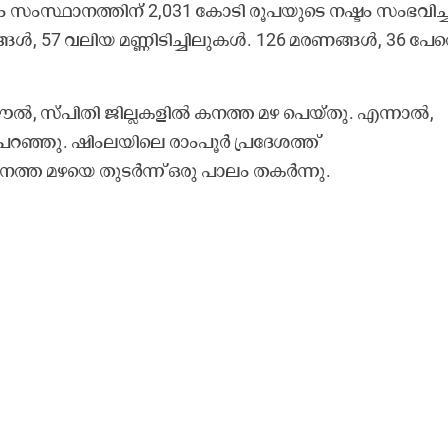
സ്ഥാനത്തിന് 2,031 കോടി രൂപയുടെ നഷ്ടം സംഭവിച്ച
ൾ, 57 വലിയ മണ്ണിടിച്ചിലുകൾ. 126 മരണങ്ങൾ, 36 പേര
ൗൽ, സ്പിതി ജില്ലകളിൽ കനത്ത മഴ പെയ്തു. എന്നാൽ,
ർ പറഞ്ഞു. ഷിംലയിലെ രാംപൂർ പ്രദേശത്ത്
്ത മഴയെ തുടർന്ന് ഒരു പാലം തകർന്നു.