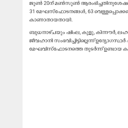
ജൂൺ 20ന് മൺസൂൺ ആരംഭിച്ചതിനുശേഷം സം
31 മേഘസ്ഫോടനങ്ങൾ, 63 വെള്ളപ്പൊക്കങ്ങ
കാണാതായതായി.
ബുധനാഴ്ചയും ഷിംല, കുളു, കിന്നൗർ, ലഹ
ജീവഹാനി സംഭവിച്ചിട്ടില്ലെന്ന് ഉദ്യോഗസ്ഥ
മേഘവിസ്ഫോടനത്തെ തുടർന്ന് ഉണ്ടായ കനത