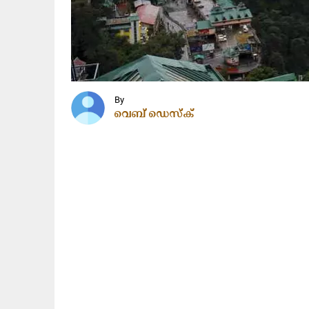
By
വെബ് ഡെസ്ക്