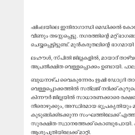
ഷിംലയിലെ ഇന്ദിരാഗാന്ധി മെഡിക്കൽ കോളേ
വീണും തടസ്സപ്പെട്ടു. നഗരത്തിന്റെ മറ്റ് ഭാ
ചെയ്യപ്പെട്ടിട്ടുണ്ട്. മുൻകരുതലിന്റെ ഭാ
ലഹൗൾ, സ്പിതി ജില്ലകളിൽ, മായാദ് താഴ്‌വര
അപ്രതീക്ഷിത വെള്ളപ്പൊക്കം ഉണ്ടായി. പാ
ബുധനാഴ്ച വൈകുന്നേരം ഋഷി ഡോഗ്രി താഴ്
വെള്ളപ്പൊക്കത്തിൽ സത്‌ലജ് നദിക്ക് കുറു
കിന്നൗർ ജില്ലയിൽ സാധാരണക്കാരെ രക്ഷപ്
നീരൊഴുക്കും, അസ്ഥിരമായ ഭൂപ്രകൃതിയു
കുടുങ്ങിക്കിടക്കുന്ന സംഘത്തിലേക്ക് എത
സുരക്ഷിത സ്ഥാനത്തേക്ക് കൊണ്ടുപോയി.
ആശുപത്രിയിലേക്ക് മാറ്റി.