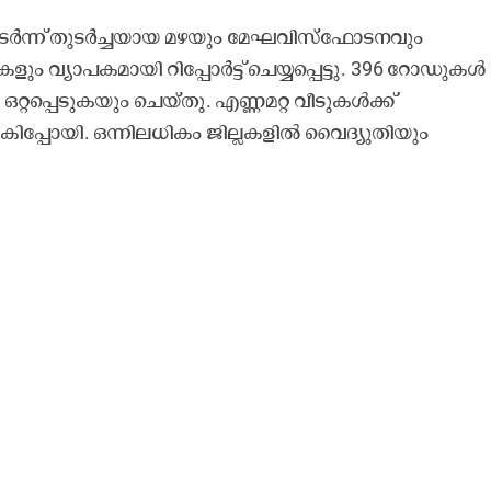
തുടർന്ന് തുടർച്ചയായ മഴയും മേഘവിസ്ഫോടനവും
ും വ്യാപകമായി റിപ്പോർട്ട് ചെയ്യപ്പെട്ടു. 396 റോഡുകൾ
്റപ്പെടുകയും ചെയ്തു. എണ്ണമറ്റ വീടുകൾക്ക്
ിപ്പോയി. ഒന്നിലധികം ജില്ലകളിൽ വൈദ്യുതിയും