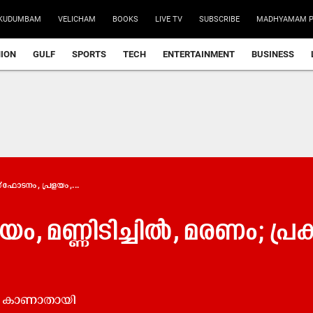
KUDUMBAM
VELICHAM
BOOKS
LIVE TV
SUBSCRIBE
MADHYAMAM P
NION
GULF
SPORTS
TECH
ENTERTAINMENT
BUSINESS
ഫോടനം, പ്രളയം,...
, മണ്ണിടിച്ചിൽ, മരണം; പ്ര
ളെ കാണാതായി