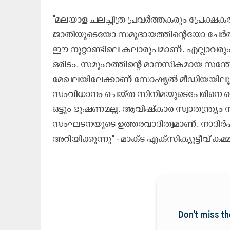
''മലയാള ചലച്ചിത്ര പ്രവർത്തകരും പ്രേക്ഷ
ജാതിയുടെയോ സമുദായത്തിന്‍റെയോ ചേർത്
ഈ നൂറ്റാണ്ടിലെ കലാരൂപമാണ്. എല്ലാവരും ഒ
ഒരിടം. സമൂഹത്തിന്റെ മാനസികമായ സന്തോ
മേഖലയിലേക്കാണ് സോഷ്യൽ മീഡിയയിലൂടെ 
സംവിധാനം ചെയ്ത സിനിമയുടെപേരിനെ ചൊ
ഒട്ടും ഭൂഷണമല്ല. ആവിഷ്കാര സ്വാതന്ത്ര്യ
സംഘടനയുടെ ഉത്തരവാദിത്വമാണ്. നാദിർഷായ്ക
അറിയിക്കുന്നു'' - മാക്​ട എക്​സിക്യൂട്ടീവ്​ കമ്മ
Don't miss th