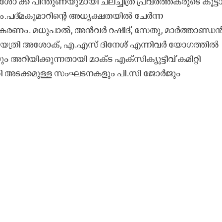
്ക്​ പിന്തുണയുമായി ചലച്ചിത്ര പ്രവർത്തകരുടെ കൂട്ടാ
.പദ്​മകുമാറിന്‍റെ അധ്യക്ഷതയിൽ ചേർന്ന
കരണം. മധുപാൽ, അൻവർ റഷീദ്​, സേതു, മാർത്താണ്ഡൻ
യത്രി അശോക്​, എ.എസ്​ ദിനേശ്​ എന്നിവർ യോഗത്തിൽ
ം അറിയിക്കുന്നതായി മാക്ട എക്സിക്യൂട്ടീവ് കമിറ്റി
ി.സി അടക്കമുള്ള സംഘടനകളും പി.സി ജോർജും