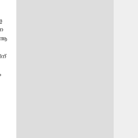
ള
്ന
. ആ
ന്
ം