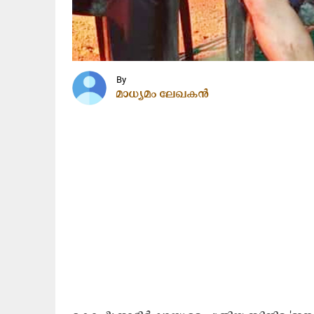
By
മാധ്യമം ലേഖകൻ