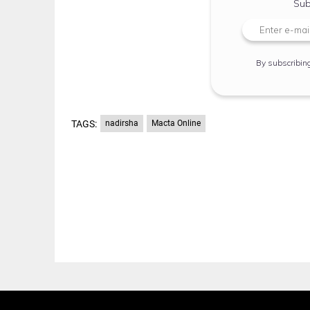
Sub
By subscribin
TAGS:
nadirsha
Macta Online