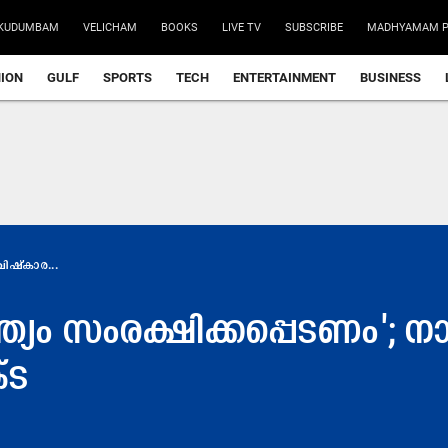
KUDUMBAM
VELICHAM
BOOKS
LIVE TV
SUBSCRIBE
MADHYAMAM P
NION
GULF
SPORTS
TECH
ENTERTAINMENT
BUSINESS
ിഷ്കാര...
്യം സംരക്ഷിക്കപ്പെടണം'; നാ
​ട