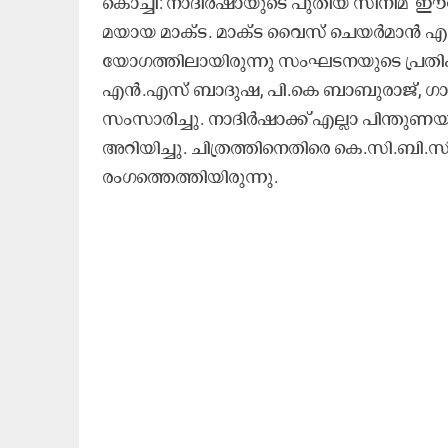
കൊച്ചി: നാദിർഷായുടെ പുതിയ സിനിമ 'ഈശോ'ക
മയായ മാക്​ട. മാക്​ട വൈസ്​ ചെയർമാൻ എം
യോഗത്തിലായിരുന്നു സംഘടനയുടെ പ്രതി
എൻ.എസ്​ ബാദുഷ, പി.കെ ബാബുരാജ്​, ഗാ
സംസാരിച്ചു. നാദിർഷാക്ക്​ എല്ലാ പിന്തുണയു
അറിയിച്ചു. ചിത്രത്തിനെതി​െര കെ.സി.ബ
രംഗത്തെത്തിയിരുന്നു.