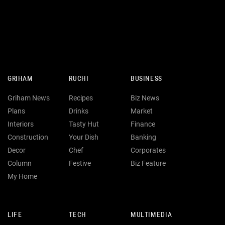
GRIHAM
RUCHI
BUSINESS
Griham News
Recipes
Biz News
Plans
Drinks
Market
Interiors
Tasty Hut
Finance
Construction
Your Dish
Banking
Decor
Chef
Corporates
Column
Festive
Biz Feature
My Home
LIFE
TECH
MULTIMEDIA