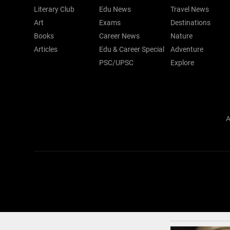
Literary Club
Edu News
Travel News
Art
Exams
Destinations
Books
Career News
Nature
Articles
Edu & Career Special
Adventure
PSC/UPSC
Explore
A