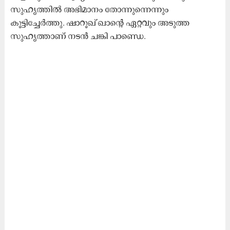
സുഹൃത്തിൽ അഭിമാനം തോന്നുന്നെന്നും
കൂട്ടിച്ചേർത്തു. ഷാറൂഖ് ഖാന്റെ ഏറ്റവും അടുത്ത
സുഹൃത്താണ് നടൻ ചങ്കി പാണ്ഡെ.