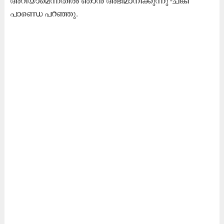
അറിയാമെന്നതിൽ ഞാൻ അഭിമാനിക്കുന്നു'-ചങ്കി
പാണ്ഡെ പറഞ്ഞു.