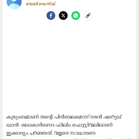
വെബ് ഡെസ്ക്
കു
ടുംബമാണ് തന്റെ പിൻബലമെന്ന് നടൻ ഷാറൂഖ്
ഖാൻ. ലൊകാർണോ ഫിലിം ഫെസ്റ്റിവലിലാണ്
ഇക്കാര്യം പറഞ്ഞത്. വളരെ സാധാരണ