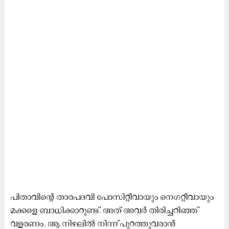
പിതാവിന്റെ താരപദവി പോസിറ്റീവായും നെഗറ്റീവായും
മക്കളെ ബാധിക്കാറുണ്ട്. അത് അവർ തിരിച്ചറിഞ്ഞ്
വളരണം. ആ നിഴലിൽ നിന്ന് പുറത്തുവരാൻ