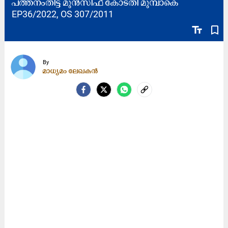
പത്തനംതിട്ട മുൻസിഫ് കോടതി മുമ്പാകെ
EP36/2022, OS 307/2011
text_fields
bookmark_border
By
മാധ്യമം ലേഖകൻ