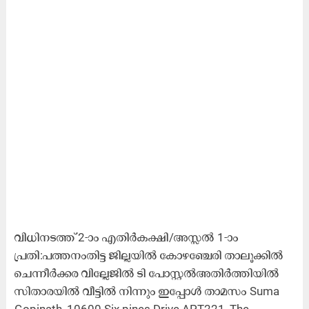
വിധിനടത്ത് 2-ാം എതിർകക്ഷി/അസ്സൽ 1-ാം
പ്രതി:പത്തനംതിട്ട ജില്ലയിൽ കോഴഞ്ചേരി താലൂക്കിൽ
ചെന്നീർക്കര വില്ലേജിൽ ടി പോസ്റ്റൽഅതിർത്തിയിൽ
സിതാരയിൽ വീട്ടിൽ നിന്നും ഇപ്പോൾ താമസം Suma