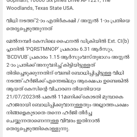
Gopinath, 10600 Six pines Drive APT221, The
Woodlands, Texas State USA.
വിധി നടത്ത് 2-ാം എതിർകക്ഷി / അസ്സൽ 1-ാം പ്രതിയെ
തെര്യപ്പെടുത്തുന്നത്
മേൽനമ്പർ കേസിലെ ഫൈനൽ ഡിക്രിയിൽ Ext. CI(b)
പ്ലാനിൽ ‘PQRSTMNOP' പ്രകാരം 6.31 ആർസും,
‘BCDVUB' പ്രകാരം 1.15 ആർസുംവസ്തുഭാഗം അസ്സൽ
2-ാം പ്രതിക്ക് അനുവദിച്ച് കിട്ടിയിട്ടുള്ളത്
തിരിച്ചെടുക്കുന്നതിന് വേണ്ടി ബോധിപ്പിച്ചിട്ടുള്ള വിധി
നടത്ത് ഹർജിക്ക് എന്തെങ്കിലും ആക്ഷേപം ഉണ്ടെങ്കിൽ
ആയത് കേസിന്‍റെ വിചാരണ തീയതിയായ
21/07/2023ൽ പകൽ 11മണിക്ക് കോടതി മുമ്പാകെ
ഹാജരായി ബോധിപ്പിക്കുവാനുള്ളതും അല്ലാത്തപക്ഷം
നിങ്ങളെകൂടാതെ തന്നെ ഹർജി തീർച്ച
ചെയ്യുന്നതാണെന്നുള്ള വിവരം ഇതിനാൽ
തെര്യപ്പെടുത്തികൊള്ളുന്നു.