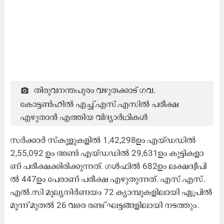
തിരുവനന്തപുരം വഴുതക്കാട് ഗവ.
കോട്ടൺഹിൽ എച്ച്.എസ്.എസിൽ പരീക്ഷ
എഴുതാൻ എത്തിയ വിദ്യാർഥികൾ
സ​ര്‍ക്കാ​ര്‍ സ്കൂ​ളു​ക​ളി​ൽ 1,42,298ഉം ​എ​യ്ഡ​ഡി​ൽ
2,55,092 ഉം ​അ​ണ്‍ എ​യ്​​ഡ​ഡി​ൽ 29,631ഉം ​കു​ട്ടി​ക​ളാ​
ണ് പ​രീ​ക്ഷ​ക്കി​രി​ക്കു​ന്ന​ത്. ഗ​ള്‍ഫി​ൽ 682ഉം ​ല​ക്ഷ​ദ്വീ​പി​
ൽ 447ഉം ​പേ​രാ​ണ് പ​രീ​ക്ഷ എ​ഴു​തു​ന്ന​ത്. എ​സ്.​എ​സ്.​
എ​ൽ.​സി മൂ​ല്യ​നി​ർ​ണ​യം 72 ക്യാ​മ്പു​ക​ളി​ലാ​യി ഏ​പ്രി​ൽ
മൂ​ന്ന് മു​ത​ൽ 26 വ​രെ ര​ണ്ട് ഘ​ട്ട​ങ്ങ​ളി​ലാ​യി ന​ട​ത്തും.