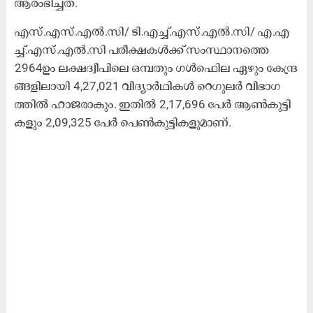
ആരംഭിച്ചത്.
എ​സ്.​എ​സ്.​എ​ല്‍.​സി/​ ടി.​എ​ച്ച്.​എ​സ്.​എ​ല്‍.​സി/ എ.​എ​
ച്ച്.​എ​സ്.​എ​ല്‍.​സി പ​രീ​ക്ഷ​ക​ൾ​ക്ക് സം​സ്ഥാ​ന​ത്തെ
2964ഉം ​ല​ക്ഷ​ദ്വീ​പി​ലെ ഒ​മ്പ​തും ഗ​ള്‍ഫിെ​ല ഏ​ഴും കേ​ന്ദ്ര​
ങ്ങ​ളി​ലാ​യി 4,27,021 വി​ദ്യാ​ർ​ഥി​ക​ള്‍ റെ​ഗു​ല​ര്‍ വി​ഭാ​ഗ​
ത്തി​ല്‍ ഹാ​ജ​രാ​കും. ഇ​തി​ൽ 2,17,696 പേ​ർ ആ​ൺ​കു​ട്ടി​
ക​ളും 2,09,325 പേ​ർ പെ​ൺ​കു​ട്ടി​ക​ളു​മാ​ണ്.