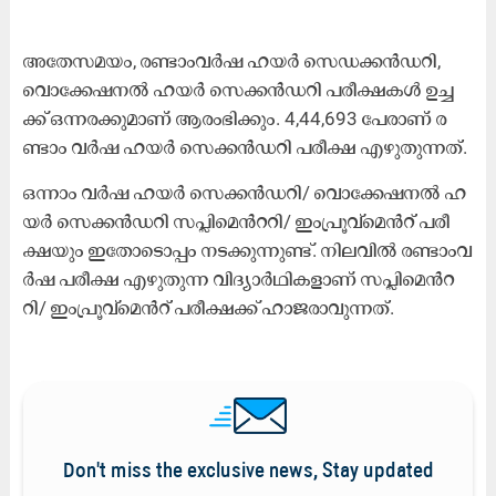
അതേസമയം, ര​ണ്ടാം​വ​ർ​ഷ ഹ​യ​ർ സെ​ഡ​ക്ക​ൻ​ഡ​റി,
വൊ​ക്കേ​ഷ​ന​ൽ ഹ​യ​ർ സെ​ക്ക​ൻ​ഡ​റി പ​രീ​ക്ഷ​ക​ൾ ഉ​ച്ച​
ക്ക് ഒ​ന്ന​ര​ക്കു​മാ​ണ് ആ​രം​ഭി​ക്കു​ം. 4,44,693 പേ​രാ​ണ് ര​
ണ്ടാം​ വ​ർ​ഷ ഹ​യ​ർ സെ​ക്ക​ൻ​ഡ​റി പ​രീ​ക്ഷ എ​ഴു​തു​ന്ന​ത്.
ഒ​ന്നാം​ വ​ർ​ഷ ഹ​യ​ർ സെ​ക്ക​ൻ​ഡ​റി/ വൊ​ക്കേ​ഷ​ന​ൽ ഹ​
യ​ർ സെ​ക്ക​ൻ​ഡ​റി സ​പ്ലി​മെൻറ​റി/ ഇം​പ്രൂ​വ്മെൻറ് പ​രീ​
ക്ഷ​യും ഇ​തോ​ടൊ​പ്പം ന​ട​ക്കു​ന്നു​ണ്ട്. നി​ല​വി​ൽ ര​ണ്ടാം​വ​
ർ​ഷ പ​രീ​ക്ഷ എ​ഴു​തു​ന്ന വി​ദ്യാ​ർ​ഥി​ക​ളാ​ണ് സ​പ്ലി​മെൻറ​
റി/ ഇം​പ്രൂ​വ്മെൻറ് പ​രീ​ക്ഷ​ക്ക് ഹാ​ജ​രാ​വു​ന്ന​ത്.
Don't miss the exclusive news, Stay updated