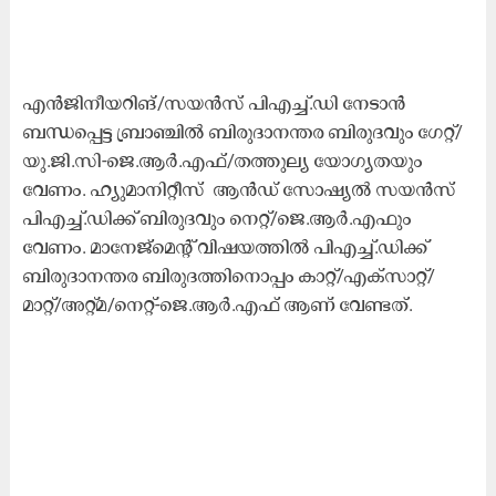
എന്‍ജിനീയറിങ്/സയന്‍സ് പിഎച്ച്.ഡി നേടാന്‍
ബന്ധപ്പെട്ട ബ്രാഞ്ചില്‍ ബിരുദാനന്തര ബിരുദവും ഗേറ്റ്/
യു.ജി.സി-ജെ.ആര്‍.എഫ്/തത്തുല്യ യോഗ്യതയും
വേണം. ഹ്യുമാനിറ്റീസ് ആന്‍ഡ് സോഷ്യല്‍ സയന്‍സ്
പിഎച്ച്.ഡിക്ക് ബിരുദവും നെറ്റ്/ജെ.ആര്‍.എഫും
വേണം. മാനേജ്മെന്‍റ് വിഷയത്തില്‍ പിഎച്ച്.ഡിക്ക്
ബിരുദാനന്തര ബിരുദത്തിനൊപ്പം കാറ്റ്/എക്സാറ്റ്/
മാറ്റ്/അറ്റ്മ/നെറ്റ്-ജെ.ആര്‍.എഫ് ആണ് വേണ്ടത്.