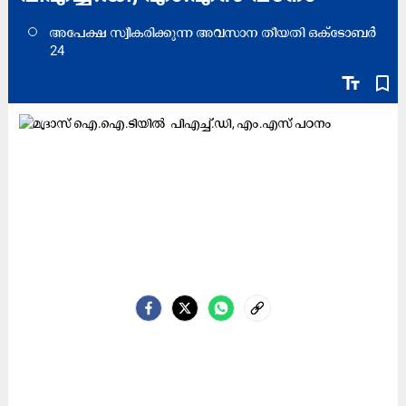
അപേക്ഷ സ്വീകരിക്കുന്ന അവസാന തീയതി ഒക്ടോബര്‍
24
text_fields
bookmark_border