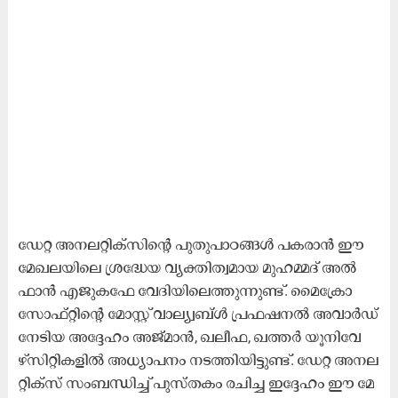
ഡേ​റ്റ അ​ന​ല​റ്റി​ക്സി​ന്‍റെ പു​തു​പാ​ഠ​ങ്ങ​ൾ പ​ക​രാ​ൻ ഈ ​
മേ​ഖ​ല​യി​ലെ ശ്ര​ദ്ധേ​യ വ്യ​ക്തി​ത്വ​മാ​യ മു​ഹ​മ്മ​ദ് അ​ൽ​
ഫാ​ൻ എ​ജു​ക​ഫേ വേ​ദി​യി​ലെ​ത്തു​ന്നു​ണ്ട്. മൈ​ക്രോ​
സോ​ഫ്റ്റി​ന്‍റെ മോ​സ്റ്റ് വാ​ല്യ്വ​ബ്ൾ പ്ര​ഫ​ഷ​ന​ൽ അ​വാ​ർ​ഡ്
നേ​ടി​യ അ​ദ്ദേ​ഹം അ​ജ്മാ​ൻ, ഖ​ലീ​ഫ, ഖ​ത്ത​ർ യൂ​നി​വേ​
ഴ്സി​റ്റി​ക​ളി​ൽ അ​ധ്യാ​പ​നം ന​ട​ത്തി​യി​ട്ടു​ണ്ട്. ഡേ​റ്റ അ​ന​ല​
റ്റി​ക്സ് സം​ബ​ന്ധി​ച്ച് പു​സ്ത​കം ര​ചി​ച്ച ഇ​ദ്ദേ​ഹം ഈ ​മേ​