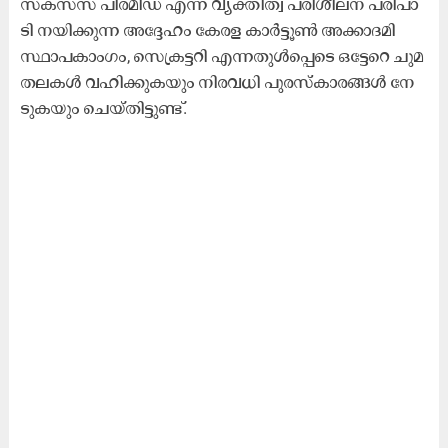
സ​ക്സ​സ് പി​ര​മി​ഡ് എ​ന്ന വ്യ​ക്തി​ത്വ പ​രി​ശീ​ല​ന പ​രി​പാ​
ടി ന​യി​ക്കു​ന്ന അ​ദ്ദേ​ഹം കേ​ര​ള കാ​ർ​ട്ടൂ​ൺ അ​ക്കാ​ദ​മി
സ്ഥാ​പ​കാം​ഗം, സെ​ക്ര​ട്ട​റി എ​ന്ന​തു​ൾ​പ്പെ​ടെ ഒ​ട്ടേ​റെ ചു​മ​
ത​ല​ക​ൾ വ​ഹി​ക്കു​ക​യും നി​ര​വ​ധി പു​ര​സ്കാ​ര​ങ്ങ​ൾ നേ​
ടു​ക​യും ചെ​യ്തി​ട്ടു​ണ്ട്.