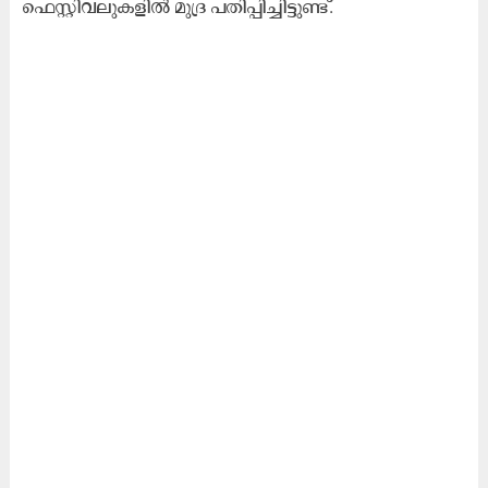
ഫെ​സ്റ്റി​വ​ലു​ക​ളി​ൽ മു​ദ്ര പ​തി​പ്പി​ച്ചി​ട്ടു​ണ്ട്.