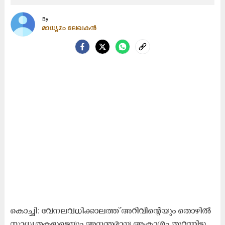
By
മാധ്യമം ലേഖകൻ
കൊ​ച്ചി: വേ​ന​ല​വ​ധി​ക്കാ​ല​ത്ത് അ​റി​വി​ന്‍റെ​യും തൊ​ഴി​ൽ​
സാ​ധ്യ​ത​ക​ളു​ടെ​യും അ​ന​ന്ത​മാ​യ ആ​കാ​ശം തു​റ​ന്നി​ടു​