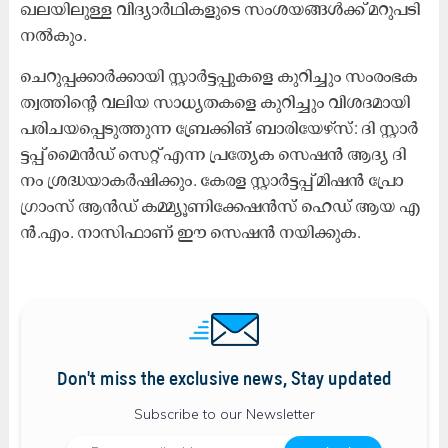
ഖ​ല​യി​ലു​ള്ള വി​ദ്യാ​ർ​ഥി​ക​ളു​ടെ സം​ശ​യ​ങ്ങ​ൾ​ക്ക് മ​റു​പ​ടി
ന​ൽ​കും.
ചെ​റു​പ്പ​ക്കാ​ർ​ക്കാ​യി സ്റ്റാ​ർ​ട്ട​പ്പു​ക​ളെ കു​റി​ച്ചും സം​രം​ഭ​ക​
ത്വ​ത്തി​ന്‍റെ വ​ലി​യ സാ​ധ്യ​ത​ക​ളെ കു​റി​ച്ചും വി​ശ​ദ​മാ​യി
പ​രി​ച​യ​പ്പെ​ടു​ത്തു​ന്ന ബ്രേ​ക്കി​ങ് ബാ​രി​യേ​ഴ്സ്: ദി ​സ്റ്റാ​ർ​
ട്ട​പ്പ് മൈ​ൻ​ഡ് സെ​റ്റ് എ​ന്ന പ്ര​ത്യേ​ക സെ​ഷ​ൻ ആ​ദ്യ ദി​
നം ശ്ര​ദ്ധ​യാ​ക​ർ​ഷി​ക്കും. കേ​ര​ള സ്റ്റാ​ർ​ട്ട​പ്പ് മി​ഷ​ൻ പ്രോ​
ഗ്രാം​സ് ആ​ൻ​ഡ് ക​മ്മ്യൂ​ണി​ക്കേ​ഷ​ൻ​സ് ഹെ​ഡ് ആ​യ എ​
ൻ.​എം. നാ​സി​ഫാ​ണ് ഈ ​സെ​ഷ​ൻ ന​യി​ക്കു​ക.
Don't miss the exclusive news, Stay updated
Subscribe to our Newsletter