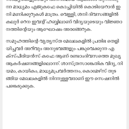
ന്ന മാ​ധ്യ​മം എ​ജു​ക​ഫേ കൊ​ച്ചി​യി​ൽ കൊ​ടി​യേ​റാ​ൻ ഇ​
നി മ​ണി​ക്കൂ​റു​ക​ൾ മാ​ത്രം. വെ​ള്ളി, ശ​നി ദി​വ​സ​ങ്ങ​ളി​ൽ
ക​ലൂ​ർ റെ​ന ഇ​വ​ന്റ് ഹ​ബ്ബി​ലാ​ണ് വി​ദ്യ​യു​ടെ​യും വി​ജ്ഞാ​
ന​ത്തി​ന്‍റെ​യും ആ​ഘോ​ഷം അ​ര​ങ്ങേ​റു​ക.
സ​മൂ​ഹ​ത്തി​ന്‍റെ വ്യ​ത്യ​സ്ത മേ​ഖ​ല​ക​ളി​ൽ പ്ര​തി​ഭ തെ​ളി​
യി​ച്ച​വ​ർ അ​റി​വും അ​നു​ഭ​വ‍ങ്ങ​ളും പ​ങ്കു​വെ​ക്കു​ന്ന എ​
ക്സ്പീ​രി​യ​ൻ​സ് ക​ഫേ ആ​ണ് ര​ണ്ടാം​ദി​വ​സ​ത്തെ മു​ഖ്യ
ആ​ക​ർ​ഷ​ണ​ങ്ങ​ളി​ലൊ​ന്ന്. ശാ​സ്ത്ര​സാ​ങ്കേ​തി​ക വി​ദ്യ, നി​
യ​മം, കാ​യി​കം, മാ​ധ്യ​മ​പ്ര​വ​ർ​ത്ത​നം, കൊ​മേ​ഴ്സ് തു​ട​
ങ്ങി​യ മേ​ഖ​ല​ക​ളി​ൽ നി​ന്നു​ള്ള​വ​രാ​ണ് ഈ ​സെ​ഷ​നി​ൽ
പ​ങ്കെ​ടു​ക്കു​ക.