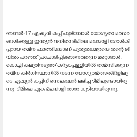
അ​ണ്ട​ർ-17 ഏ​ഷ്യ​ൻ ക​പ്പ് ഫു​ട്ബോ​ൾ യോ​ഗ്യ​താ മ​ത്സ​ര​
ങ്ങ​ൾ​ക്കു​ള്ള ഇ​ന്ത്യ​ൻ വ​നി​താ ടീ​മി​ലെ മ​ല​യാ​ളി ഗോ​ൾ​കീ​
പ്പ​റാ​യ ത​മീ​ന ഫാ​ത്തി​മ​യാ​ണ് പു​തു​ത​ല​മു​റ​യെ ത​ന്‍റെ ജീ​
വി​തം പ​റ​ഞ്ഞ് പ്ര​ചോ​ദി​പ്പി​ക്കാ​നെ​ത്തു​ന്ന മ​റ്റൊ​രാ​ൾ.
കൊ​ച്ചി ക​ലൂ​രി​ന​ടു​ത്ത് ക​റു​ക​പ്പ​ള്ളി​യി​ൽ താ​മ​സി​ക്കു​ന്ന
ത​മീ​ന കി​ർ​ഗി​സ്ഥാ​നി​ൽ ന​ട​ന്ന യോ​ഗ്യ​ത​മ​ത്സ​ര​ങ്ങ​ളി​ലൂ​
ടെ ഏ​ഷ്യ​ൻ ക​പ്പി​ന് സെ​ല​ക്ഷ​ൻ ല​ഭി​ച്ച ടീ​മി​ലു​ണ്ടാ​യി​രു​
ന്നു. ടീ​മി​ലെ ഏ​ക മ​ല​യാ​ളി താ​രം കൂ​ടി​യാ​യി​രു​ന്നു.