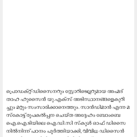
പ്രൊ​ഡ​ക്റ്റ് ഡി​സൈ​ന​റും സ്റ്റോ​റി​ടെ​ല്ല​റു​മാ​യ അ​ഹ്മ​ദ്
താ​ഹ ഹു​സൈ​ൻ യു.​എ​ക്സ് അ​ടി​സ്ഥാ​ന​ങ്ങ​ളെ​കു​റി​
ച്ചും മ​റ്റും സം​സാ​രി​ക്കാ​നെ​ത്തും. സാ​ൻ​ഡി​മാ​ൻ എ​ന്ന മ​
സ്കോ​ട്ട് രൂ​പ​ക​ൽ​പ്പ​ന ചെ​യ്ത അ​ദ്ദേ​ഹം ബോം​ബെ
ഐ.​ഐ.​ടി​യി​ലെ ഐ.​ഡി.​സി സ്കൂ​ൾ ഓ​ഫ് ഡി​സൈ​
നി​ൽ​നി​ന്ന് പ​ഠ​നം പൂ​ർ​ത്തി​യാ​ക്കി, വി​വി​ധ ഡി​സൈ​ൻ