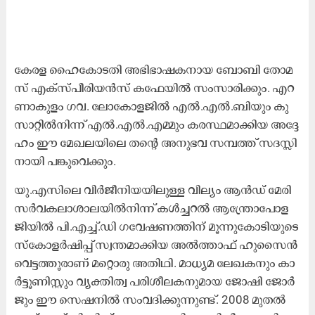
കേ​ര​ള ഹൈ​കോ​ട​തി അ​ഭി​ഭാ​ഷ​ക​നാ​യ ബോ​ബി തോ​മ​
സ് എ​ക്സ്പീ​രി​യ​ൻ​സ് ക​ഫേ​യി​ൽ സം​സാ​രി​ക്കും. എ​റ​
ണാ​കു​ളം ഗ​വ. ലോ​കോ​ള​ജി​ൽ എ​ൽ.​എ​ൽ.​ബി​യും കു​
സാ​റ്റി​ൽ​നി​ന്ന് എ​ൽ.​എ​ൽ.​എ​മ്മും ക​ര​സ്ഥ​മാ​ക്കി​യ അ​ദ്ദേ​
ഹം ഈ ​മേ​ഖ​ല​യി​ലെ ത​ന്‍റെ അ​നു​ഭ​വ സ​മ്പ​ത്ത് സ​ദ​സ്സി​
നാ​യി പ​ങ്കു​വെ​ക്കും.
യു.​എ​സി​ലെ വി​ർ​ജീ​നി​യ​യി​ലു​ള്ള വി​ല്യം ആ​ൻ​ഡ് മേ​രി
സ​ർ​വ​ക​ലാ​ശാ​ല​യി​ൽ​നി​ന്ന് ക​ൾ​ച്ച​റ​ൽ ആ​ന്ത്രോ​പോ​ള​
ജി​യി​ൽ പി.​എ​ച്ച്.​ഡി ഗ​വേ​ഷ​ണ​ത്തി​ന് മൂ​ന്നു​കോ​ടി​യു​ടെ
സ്കോ​ള​ർ​ഷി​പ്പ് സ്വ​ന്ത​മാ​ക്കി​യ അ​ൽ​ത്താ​ഫ് ഹു​സൈ​ൻ
വെ​ട്ട​ത്തൂ​രാ​ണ് മ​റ്റൊ​രു അ​തി​ഥി. മാ​ധ്യ​മ ലേ​ഖ​ക​നും കാ​
ർ​ട്ടൂ​ണി​സ്റ്റും വ്യ​ക്തി​ത്വ പ​രി​ശീ​ല​ക​നു​മാ​യ ജോ​ഷി ജോ​ർ​
ജും ഈ ​സെ​ഷ​നി​ൽ സം​വ​ദി​ക്കു​ന്നു​ണ്ട്. 2008 മു​ത​ൽ