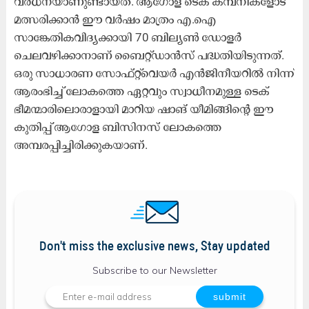
വർധനയാണുണ്ടായത്. ആഗോള ടെക് കമ്പനികളോട്
മത്സരിക്കാൻ ഈ വർഷം മാത്രം എ.ഐ
സാങ്കേതികവിദ്യക്കായി 70 ബില്യൺ ഡോളർ
ചെലവഴിക്കാനാണ് ബൈറ്റ്ഡാൻസ് പദ്ധതിയിടുന്നത്.
ഒരു സാധാരണ സോഫ്റ്റ്‌വെയർ എൻജിനീയറിൽ നിന്ന്
ആരംഭിച്ച് ലോകത്തെ ഏറ്റവും സ്വാധീനമുള്ള ടെക്
ഭീമന്മാരിലൊരാളായി മാറിയ ഷാങ് യീമിങ്ങിന്റെ ഈ
കുതിപ്പ് ആഗോള ബിസിനസ് ലോകത്തെ
അമ്പരപ്പിച്ചിരിക്കുകയാണ്.
Don't miss the exclusive news, Stay updated
Subscribe to our Newsletter