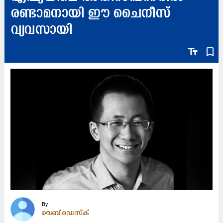
രണ്ടാമനായി ഈ ചൈനീസ്
വ്യവസായി
text_fields
bookmark_border
By
വെബ് ഡെസ്ക്